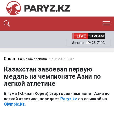
ЭКСКЛЮЗИВ
САЯСАТ
Астана
25.71°C
САЙЛАУ-2026
ЭКОНОМИКА
ҚОҒАМ
ОҚИҒА
Спорт
Сания Каирбекова
27.05.2025 12:37
СҰХБАТ
Казахстан завоевал первую
News
медаль на чемпионате Азии по
легкой атлетике
В Гуми (Южная Корея) стартовал чемпионат Азии по
легкой атлетике, передает
Paryz.kz
со ссылкой на
Olympic.kz.