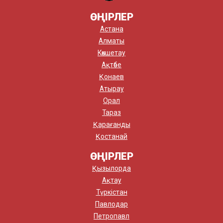
ӨҢІРЛЕР
Астана
Алматы
Көкшетау
Ақтөбе
Қонаев
Атырау
Орал
Тараз
Қарағанды
Қостанай
ӨҢІРЛЕР
Қызылорда
Ақтау
Түркістан
Павлодар
Петропавл