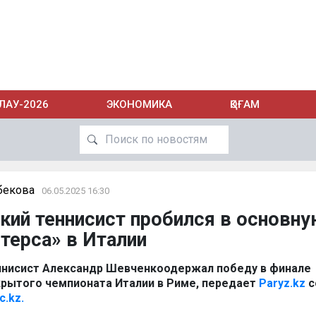
ЛАУ-2026
ЭКОНОМИКА
ҚОҒАМ
бекова
06.05.2025 16:30
кий теннисист пробился в основну
терса» в Италии
ннисист Александр Шевченкоодержал победу в финале
рытого чемпионата Италии в Риме, передает
Paryz.kz
с
c.kz.