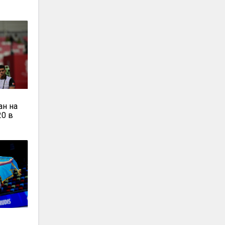
ан на
20 в
л