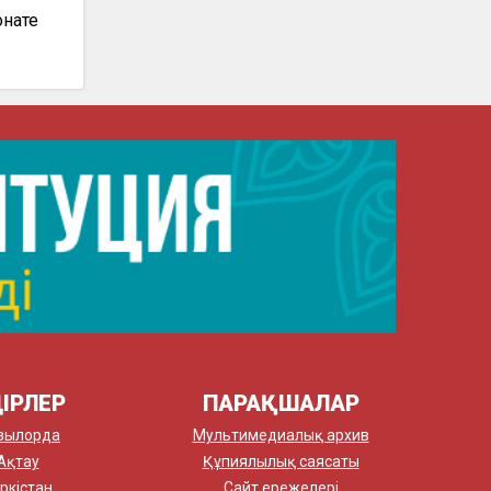
нате
ІРЛЕР
ПАРАҚШАЛАР
зылорда
Мультимедиалық архив
Ақтау
Құпиялылық саясаты
ркістан
Сайт ережелері