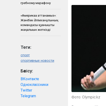
гребному марафону
«Америкаға аттанамыз»:
Жәнібек Әлімханұлының
командасы қуанышты
жаңалығын жеткізді
Теги:
спорт
спортивные новости
Бөлісу:
ВКонтакте
Одноклассники
Twitter
Telegram
Фото: Olympic.kz