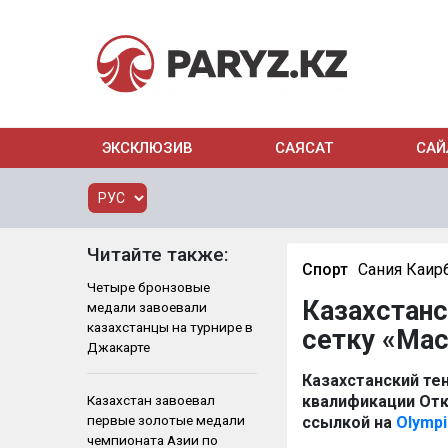
ЭКСКЛЮЗИВ
САЯСАТ
САЙ
Читайте также:
Спорт
Сания Каир
Четыре бронзовые
Казахстанс
медали завоевали
казахстанцы на турнире в
сетку «Мас
Джакарте
Казахстанский те
Казахстан завоевал
квалификации Отк
первые золотые медали
ссылкой на
Olympi
чемпионата Азии по