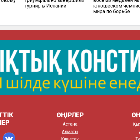
ртовому
триумфально завершила
восемь медалей на
турнир в Испании
юношеском чемпио
мира по борьбе
ТТІК
ӨҢІРЛЕР
ӨҢ
ЛЕР
Астана
Қы
Алматы
Көкшетау
Тү