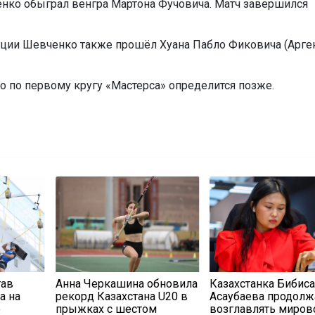
енко обыграл венгра Мартона Фучовича. Матч завершился
ции Шевченко также прошёл Хуана Пабло Фиковича (Арген
 по первому кругу «Мастерса» определится позже.
тав
Анна Черкашина обновила
Казахстанка Бибис
а на
рекорд Казахстана U20 в
Асаубаева продолж
о
прыжках с шестом
возглавлять миров