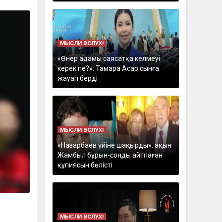
МЫСЛИ ВСЛУХ!
«Өнер адамы саясатқа келмеуі
керек пе?»: Тамара Асар сынға
жауап берді
МЫСЛИ ВСЛУХ!
«Назарбаев үйіне шақырды»: ақын
Жамбыл бұрын-соңды айтпаған
құпиясын бөлісті
МЫСЛИ ВСЛУХ!