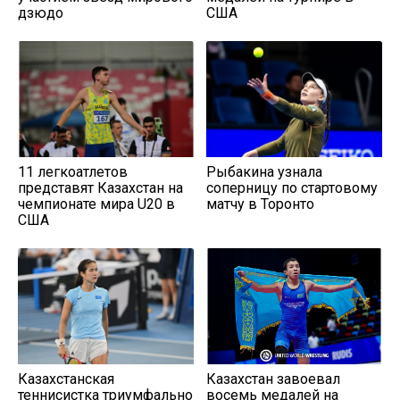
дзюдо
США
11 легкоатлетов
Рыбакина узнала
представят Казахстан на
соперницу по стартовому
чемпионате мира U20 в
матчу в Торонто
США
Казахстанская
Казахстан завоевал
теннисистка триумфально
восемь медалей на