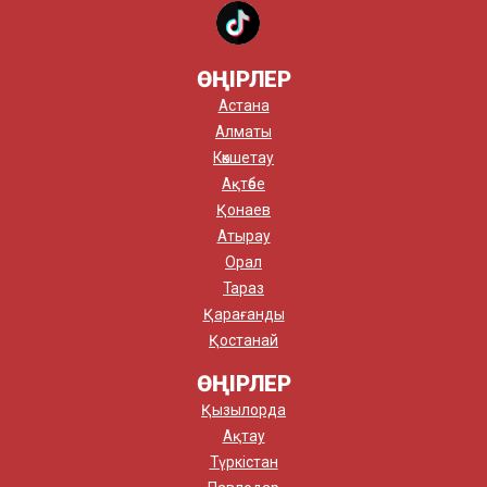
ӨҢІРЛЕР
Астана
Алматы
Көкшетау
Ақтөбе
Қонаев
Атырау
Орал
Тараз
Қарағанды
Қостанай
ӨҢІРЛЕР
Қызылорда
Ақтау
Түркістан