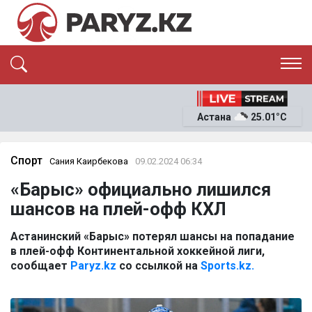
ЭКСКЛЮЗИВ
САЯСАТ
Астана
25.01°C
САЙЛАУ-2026
ЭКОНОМИКА
ҚОҒАМ
ОҚИҒА
Спорт
Сания Каирбекова
09.02.2024 06:34
СҰХБАТ
«Барыс» официально лишился
News
шансов на плей-офф КХЛ
Астанинский «Барыс» потерял шансы на попадание
в плей-офф Континентальной хоккейной лиги,
сообщает
Paryz.kz
со ссылкой на
Sports.kz.