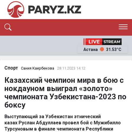
ЭКСКЛЮЗИВ
САЯСАТ
Астана
31.53°C
САЙЛАУ-2026
ЭКОНОМИКА
ҚОҒАМ
ОҚИҒА
Спорт
Сания Каирбекова
28.11.2023 14:12
СҰХБАТ
Казахский чемпион мира в бою с
News
нокдауном выиграл «золото»
чемпионата Узбекистана-2023 по
боксу
Выступающий за Узбекистан этнический
казах Руслан Абдуллаев провел бой с Мужибилло
Турсуновым в финале чемпионата Республики