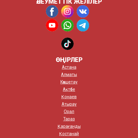
ӘЛЕУМЕТТІК ЖЕЛІЛЕР
ӨҢІРЛЕР
Астана
Алматы
Көкшетау
Ақтөбе
Қонаев
Атырау
Орал
Тараз
Қарағанды
Қостанай