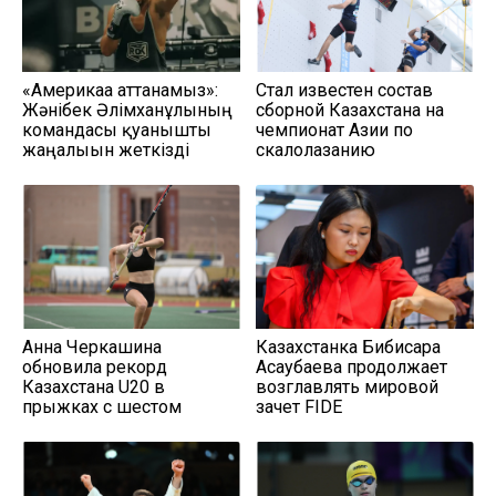
«Америкаға аттанамыз»:
Стал известен состав
Жәнібек Әлімханұлының
сборной Казахстана на
командасы қуанышты
чемпионат Азии по
жаңалығын жеткізді
скалолазанию
Анна Черкашина
Казахстанка Бибисара
обновила рекорд
Асаубаева продолжает
Казахстана U20 в
возглавлять мировой
прыжках с шестом
зачет FIDE