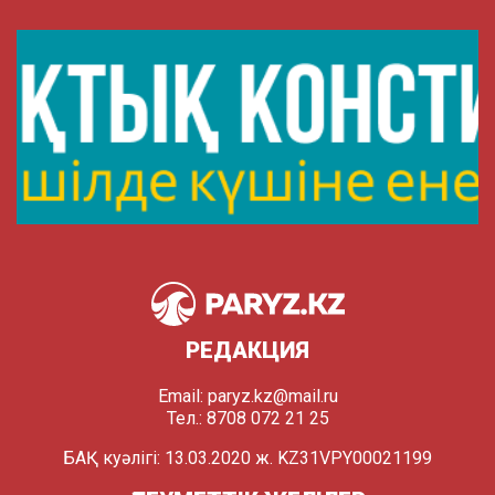
РЕДАКЦИЯ
Email:
paryz.kz@mail.ru
Тел.: 8708 072 21 25
БАҚ куәлігі: 13.03.2020 ж. KZ31VPY00021199