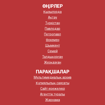
ӨҢІРЛЕР
Қызылорда
Ақтау
Түркістан
Павлодар
Петропавл
Өскемен
Шымкент
Семей
Талдықорған
Жезқазған
ПАРАҚШАЛАР
Мультимедиалық архив
Құпиялылық саясаты
Сайт ережелері
Агенттік туралы
Жарнама