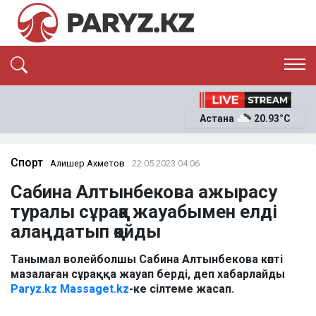
ЭКСКЛЮЗИВ
САЯСАТ
Астана
20.93°C
САЙЛАУ-2026
ЭКОНОМИКА
ҚОҒАМ
ОҚИҒА
Спорт
Алишер Ахметов
22.05.2023 04:06
СҰХБАТ
Сабина Алтынбекова ажырасу
News
туралы сұраққа жауабымен елді
алаңдатып қойды
Танымал волейболшы Сабина Алтынбекова көпті
мазалаған сұраққа жауап берді, деп хабарлайды
Paryz.kz
Massaget.kz
-ке сілтеме жасап.