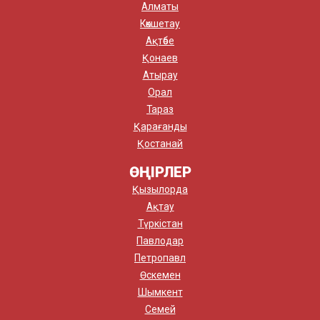
Алматы
Көкшетау
Ақтөбе
Қонаев
Атырау
Орал
Тараз
Қарағанды
Қостанай
ӨҢІРЛЕР
Қызылорда
Ақтау
Түркістан
Павлодар
Петропавл
Өскемен
Шымкент
Семей