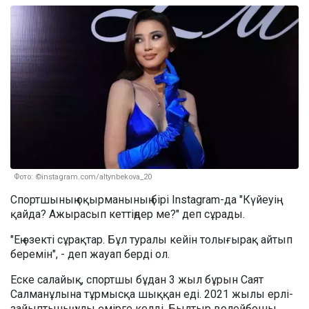
Фото: ©instagram.com/altynbekova_20
Спортшының оқырманының бірі Instagram-да "Күйеуің
қайда? Ажырасып кеттіңдер ме?" деп сұрады.
"Ең өзекті сұрақтар. Бұл туралы кейін толығырақ айтып
беремін", - деп жауап берді ол.
Еске салайық, спортшы бұдан 3 жыл бұрын Саят
Салманұлына тұрмысқа шыққан еді. 2021 жылы ерлі-
зайыптының ұлы өмірге келді. Былтыр волейбошы