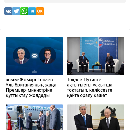
Қасым-Жомарт Тоқаев
Тоқаев Путинге:
Ұлыбританияның жаңа
Қақтығысты уақытша
Премьер-министріне
тоқтатып, келіссөзге
құттықтау жолдады
қайта оралу қажет