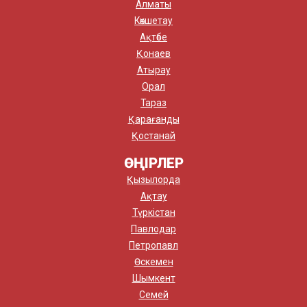
Алматы
Көкшетау
Ақтөбе
Қонаев
Атырау
Орал
Тараз
Қарағанды
Қостанай
ӨҢІРЛЕР
Қызылорда
Ақтау
Түркістан
Павлодар
Петропавл
Өскемен
Шымкент
Семей