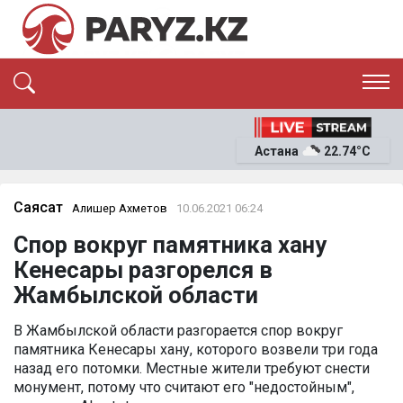
ЭКСКЛЮЗИВ
САЯСАТ
Астана
22.74°C
САЙЛАУ-2026
ЭКОНОМИКА
ҚОҒАМ
ОҚИҒА
Саясат
Алишер Ахметов
10.06.2021 06:24
СҰХБАТ
Спор вокруг памятника хану
News
Кенесары разгорелся в
Жамбылской области
В Жамбылской области разгорается спор вокруг
памятника Кенесары хану, которого возвели три года
назад его потомки. Местные жители требуют снести
монумент, потому что считают его "недостойным",