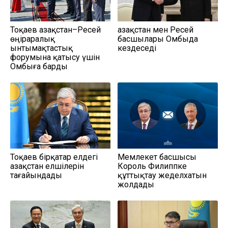
Тоқаев Қазақстан–Ресей
Қазақстан мен Ресей
өңіраралық
басшылары Омбыда
ынтымақтастық
кездеседі
форумына қатысу үшін
Омбыға барды
Тоқаев бірқатар елдегі
Мемлекет басшысы
Қазақстан елшілерін
Король Филиппке
тағайындады
құттықтау жеделхатын
жолдады