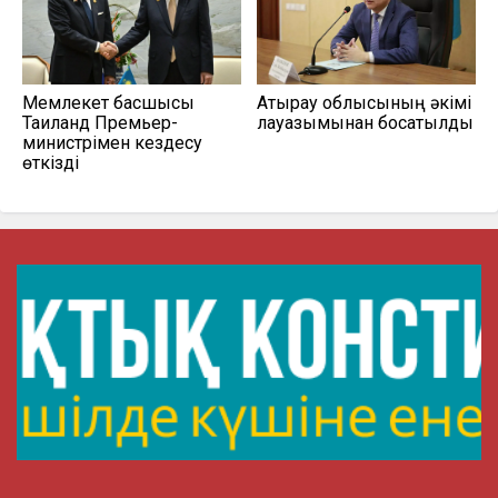
Мемлекет басшысы
Атырау облысының әкімі
Таиланд Премьер-
лауазымынан босатылды
министрімен кездесу
өткізді