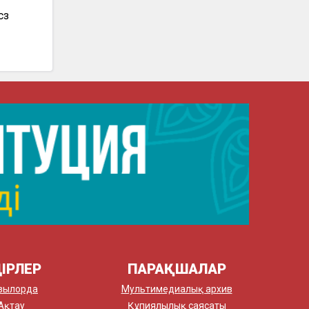
өз
ІРЛЕР
ПАРАҚШАЛАР
зылорда
Мультимедиалық архив
Ақтау
Құпиялылық саясаты