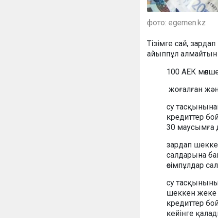
фото: egemen.kz
Тізімге сай, зарда
айыппұл алмайтын 
100 АЕК мөлше
жоғалған жән
су тасқынына
кредиттер бой
30 маусымға д
зардап шекке
салдарына ба
өсімпұлдар с
су тасқыныны
шеккен жеке к
кредиттер бой
кейінге қалад