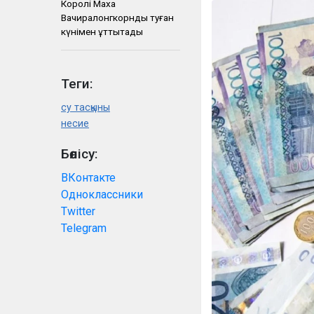
Королі Маха
Вачиралонгкорнды туған
күнімен құттықтады
Теги:
су тасқыны
несие
Бөлісу:
ВКонтакте
Одноклассники
Twitter
Telegram