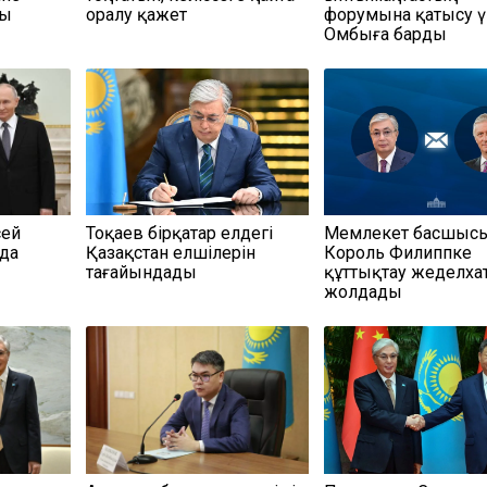
ды
оралу қажет
форумына қатысу ү
Омбыға барды
сей
Тоқаев бірқатар елдегі
Мемлекет басшыс
да
Қазақстан елшілерін
Король Филиппке
тағайындады
құттықтау жеделха
жолдады