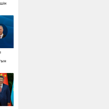
шін
ы
тын