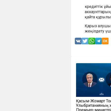
кредиттік ұй
аккаунттарынд
қайта құрылы
Қарыз алушыл
жеңілдету үші
Қасым-Жомарт То
Ұлыбританияның 
Премьер-министр