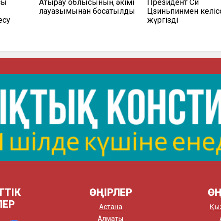
сы
Атырау облысының әкімі
Президент Си
лауазымынан босатылды
Цзиньпинмен келісс
есу
жүргізді
ТТІК
ӨҢІРЛЕР
ӨҢ
ЛЕР
Астана
Қы
Алматы