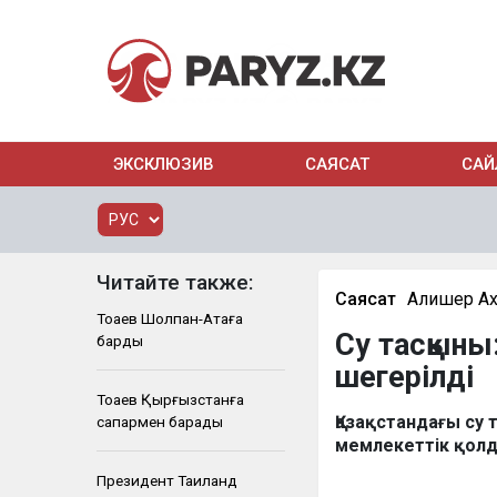
ЭКСКЛЮЗИВ
САЯСАТ
САЙ
Читайте также:
Саясат
Алишер А
Тоқаев Шолпан-Атаға
Су тасқыны
барды
шегерілді
Тоқаев Қырғызстанға
Қазақстандағы су
сапармен барады
мемлекеттік қолд
Президент Таиланд