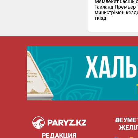
Мемлекет басшы
Таиланд Премьер-
министрімен кезд
өткізді
ӘЛЕУМЕ
ЖЕЛІ
РЕДАКЦИЯ