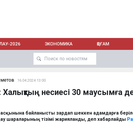
ЛАУ-2026
ЭКОНОМИКА
ҚОҒАМ
хметов
16.04.2024 13:00
: Халықтың несиесі 30 маусымға де
 тасқынына байланысты зардап шеккен адамдарға беріл
ау шараларының тізімі жарияланды, деп хабарлайды
Pa