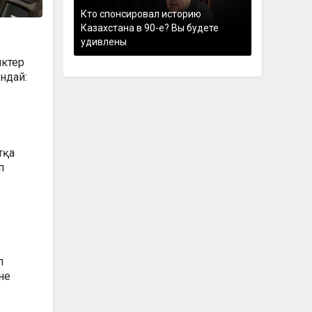
Кто спонсировал историю
Казахстана в 90-е? Вы будете
удивлены
нктер
андай:
тқа
п
п
не