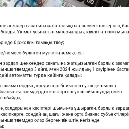
п шеккендер санатына өткен халықтың несиесі шегеріліп, ба
болды. Үкімет ұсынатын материалдық көмектің тізімі мын
рінде біржолғы өтемақы төлеу;
е/немесе бүлінген мүліктің өтемақысы;
н зардап шеккендер санатына жатқызылған барлық азама
ынша төлемдер 3 айға, яғни 2024 жылдың 1 сәуірінен баста
ейі автоматты түрде кейінге қалады;
н азаматтардың кредиттері бойынша су тасқынының
йланысты төлемдерді кешіктіргені үшін айыппұлдар мен
алынбайды;
ң салдарынан кәсіптері шығынға ұшыраған, барлық зарда
әсіпкерге, сондай-ақ шағы және орта бизнес субъектілері
ынша төлемдер олар берген өтініштің негізінде
ы;