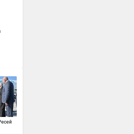
н
Ресей