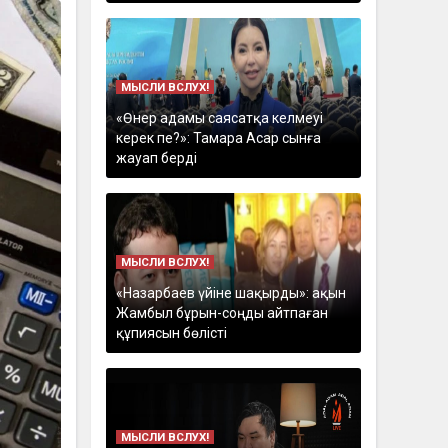
МЫСЛИ ВСЛУХ!
«Өнер адамы саясатқа келмеуі
керек пе?»: Тамара Асар сынға
жауап берді
МЫСЛИ ВСЛУХ!
«Назарбаев үйіне шақырды»: ақын
Жамбыл бұрын-соңды айтпаған
құпиясын бөлісті
МЫСЛИ ВСЛУХ!