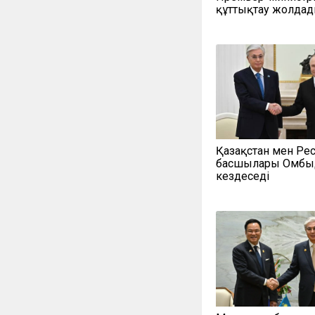
құттықтау жолда
Қазақстан мен Ре
басшылары Омбы
кездеседі