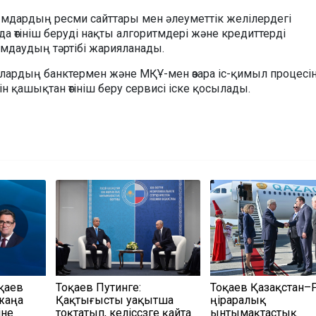
ымдардың ресми сайттары мен әлеуметтік желілердегі
а өтініш беруді нақты алгоритмдері және кредиттерді
мдаудың тәртібі жарияланады.
ардың банктермен және МҚҰ-мен өзара іс-қимыл процесі
н қашықтан өтініш беру сервисі іске қосылады.
қаев
Тоқаев Путинге:
Тоқаев Қазақстан–
жаңа
Қақтығысты уақытша
өңіраралық
іне
тоқтатып, келіссөзге қайта
ынтымақтастық