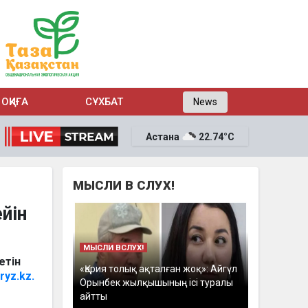
ОҚИҒА
СҰХБАТ
News
Астана
22.74°C
МЫСЛИ В СЛУХ!
йін
МЫСЛИ ВСЛУХ!
етін
«Қария толық ақталған жоқ»: Айгүл
ryz.kz.
Орынбек жылқышының ісі туралы
айтты