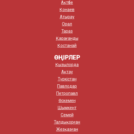
Ақтөбе
Қонаев
Атырау
Орал
Тараз
Қарағанды
Қостанай
ӨҢІРЛЕР
Қызылорда
Ақтау
Түркістан
Павлодар
Петропавл
Өскемен
Шымкент
Семей
Талдықорған
Жезқазған