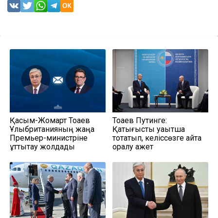
Қасым-Жомарт Тоқаев
Тоқаев Путинге:
Ұлыбританияның жаңа
Қақтығысты уақытша
Премьер-министріне
тоқтатып, келіссөзге қайта
құттықтау жолдады
оралу қажет