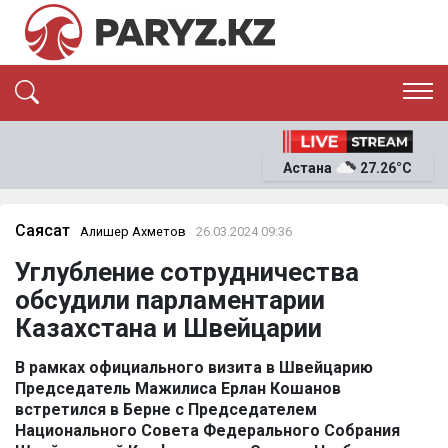
ЭКСКЛЮЗИВ
САЯСАТ
Астана
27.26°C
САЙЛАУ-2026
ЭКОНОМИКА
ҚОҒАМ
ОҚИҒА
Саясат
Алишер Ахметов
26.03.2024 09:36
СҰХБАТ
Углубление сотрудничества
News
обсудили парламентарии
Казахстана и Швейцарии
В рамках официального визита в Швейцарию
Председатель Мажилиса Ерлан Кошанов
встретился в Берне с Председателем
Национального Совета Федерального Собрания