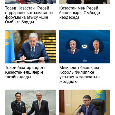
Тоқаев Қазақстан–Ресей
Қазақстан мен Ресей
өңіраралық ынтымақтастық
басшылары Омбыда
форумына қатысу үшін
кездеседі
Омбыға барды
Тоқаев бірқатар елдегі
Мемлекет басшысы
Қазақстан елшілерін
Король Филиппке
тағайындады
құттықтау жеделхатын
жолдады