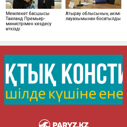
Мемлекет басшысы
Атырау облысының әкімі
Таиланд Премьер-
лауазымынан босатылды
министрімен кездесу
өткізді