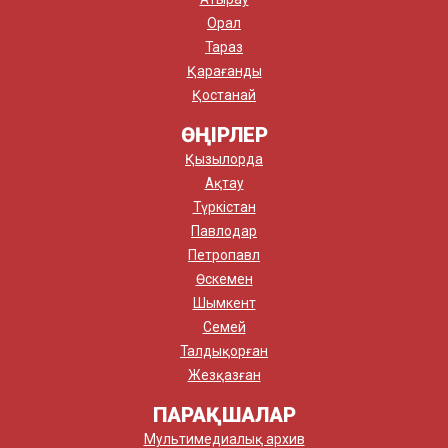
Орал
Тараз
Қарағанды
Қостанай
ӨҢІРЛЕР
Қызылорда
Ақтау
Түркістан
Павлодар
Петропавл
Өскемен
Шымкент
Семей
Талдықорған
Жезқазған
ПАРАҚШАЛАР
Мультимедиалық архив