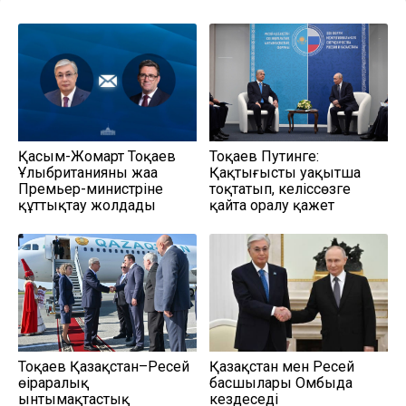
Қасым-Жомарт Тоқаев
Тоқаев Путинге:
Ұлыбританияның жаңа
Қақтығысты уақытша
Премьер-министріне
тоқтатып, келіссөзге
құттықтау жолдады
қайта оралу қажет
Тоқаев Қазақстан–Ресей
Қазақстан мен Ресей
өңіраралық
басшылары Омбыда
ынтымақтастық
кездеседі