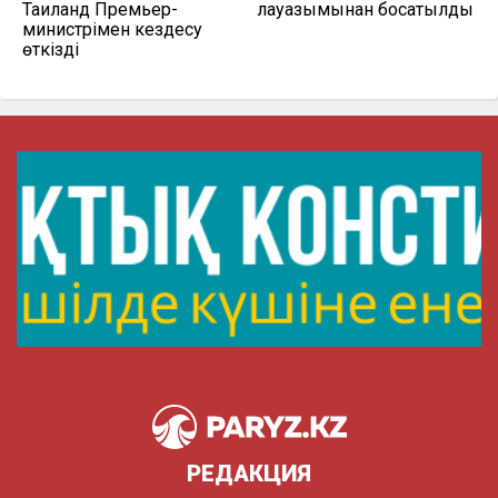
Таиланд Премьер-
лауазымынан босатылды
министрімен кездесу
өткізді
РЕДАКЦИЯ