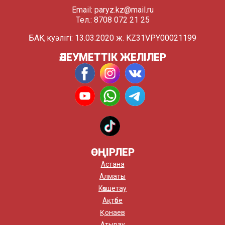
Email:
paryz.kz@mail.ru
Тел.: 8708 072 21 25
БАҚ куәлігі: 13.03.2020 ж. KZ31VPY00021199
ӘЛЕУМЕТТІК ЖЕЛІЛЕР
ӨҢІРЛЕР
Астана
Алматы
Көкшетау
Ақтөбе
Қонаев
Атырау