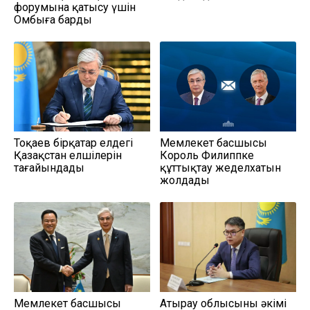
форумына қатысу үшін
Омбыға барды
Тоқаев бірқатар елдегі
Мемлекет басшысы
Қазақстан елшілерін
Король Филиппке
тағайындады
құттықтау жеделхатын
жолдады
Мемлекет басшысы
Атырау облысының әкімі