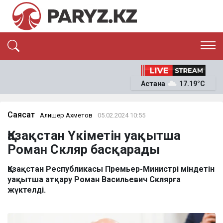
ЭКСКЛЮЗИВ
САЯСАТ
Астана
17.19°C
САЙЛАУ-2026
ЭКОНОМИКА
ҚОҒАМ
ОҚИҒА
Саясат
Алишер Ахметов
05.02.2024 10:55
СҰХБАТ
Қазақстан Үкіметін уақытша
News
Роман Скляр басқарады
Қазақстан Республикасы Премьер-Министрі міндетін
уақытша атқару Роман Васильевич Склярға
жүктелді.