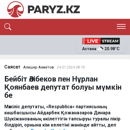
ЭКСКЛЮЗИВ
САЯСАТ
Астана
20.98°C
САЙЛАУ-2026
ЭКОНОМИКА
ҚОҒАМ
ОҚИҒА
Саясат
Алишер Ахметов
24.01.2024 08:10
СҰХБАТ
Бейбіт Әлібеков пен Нұрлан
News
Қоянбаев депутат болуы мүмкін
бе
Мәжіліс депутаты, «Respublica» партиясының
көшбасшысы Айдарбек Қожаназаров Динара
Шүкіжанованың өкілеттігін тапсыруы туралы пікір
білдіріп, орнына кім келетіні жөнінде айтты, деп