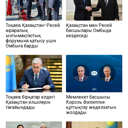
Тоқаев Қазақстан–Ресей
Қазақстан мен Ресей
өңіраралық
басшылары Омбыда
ынтымақтастық
кездеседі
форумына қатысу үшін
Омбыға барды
Тоқаев бірқатар елдегі
Мемлекет басшысы
Қазақстан елшілерін
Король Филиппке
тағайындады
құттықтау жеделхатын
жолдады