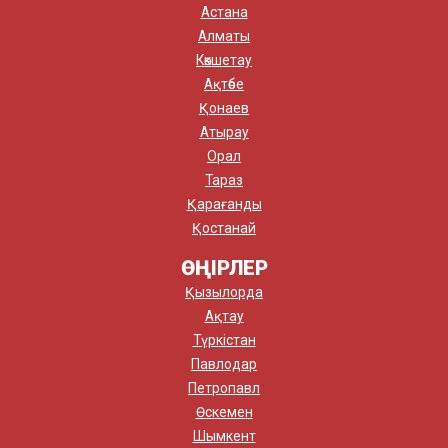
Астана
Алматы
Көкшетау
Ақтөбе
Қонаев
Атырау
Орал
Тараз
Қарағанды
Қостанай
ӨҢІРЛЕР
Қызылорда
Ақтау
Түркістан
Павлодар
Петропавл
Өскемен
Шымкент