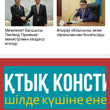
Мемлекет басшысы
Атырау облысының әкімі
Таиланд Премьер-
лауазымынан босатылды
министрімен кездесу
өткізді