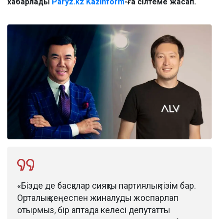
хабарлады
Paryz.kz
Kazinform
-ға сілтеме жасап.
«Бізде де басқалар сияқты партиялық тізім бар.
Орталық кеңеспен жиналуды жоспарлап
отырмыз, бір аптада келесі депутатты