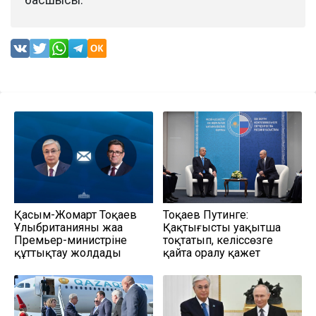
басшысы.
Қасым-Жомарт Тоқаев
Тоқаев Путинге:
Ұлыбританияның жаңа
Қақтығысты уақытша
Премьер-министріне
тоқтатып, келіссөзге
құттықтау жолдады
қайта оралу қажет