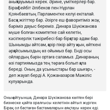
анықтауымыз керек. Әрине, үміткерлер бар.
Бірақ Бейбіт Әлібеков пен Нұрлан
Қоянбаевтың Парламентке келуі екіталай.
Басқа жігіттер бар. Әзірге еш фаворитіміз жоқ,
бәріміз дауыс береміз. Динара Шүкіжанова
мүше болған комитетке сай келетін,
кәсіпкерлік тәжірибесі бар бірқатар адам бар.
Шынымды айтсам, қазір пікір айту қиын, өйткені
әрқайсымыздың өз ойымыз бар. Енді осы
ойлардың бәрін ортаға саламыз. Динараның
өзі партиямызда тең төраға болып қала
береді. Оның да ұсыныстары бар шығар», -
деп жауап берді А. Қожаназаров Мәжіліс
кулуарында.
Оның айтуынша, Динара Шүкіжанова көптен бері
бизнеске қайта оралғысы келетінін айтып жүрген.
Бірақ ол бастаған бастамаларын аяқтауы керек еді.