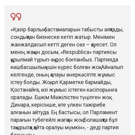
«Қазір барлық бастамаларын табысты аяқтады,
сондықтан бизнеске кетіп жатыр. Менімен
жанжалдасып кетті деген сөз – қауесет. Ол
менің жақын досым, «Respublica» партиясы
құрылмай тұрып-ақ дос боғланбыз. Партияда
көшбасшылық үшін күрес болған жоқ. Айналып
келгенде, оның қалауы өнеркәсіпте жұмыс
істеу болды. Жоқ, ол Қарметке бармайды,
Қостанайға, өзі жұмыс істеген кәсіпорынға
оралады. Ешкім Мәжілістен түңілген жоқ.
Динара, керісінше, өте үлкен тәжірибе
алғанын айтуда. Ең бастысы, ол Парламент
парағын түбегейлі жапқан жоқ. Болашақта бұл
тақырыпқа қайта оралуы мүмкін», - деді партия