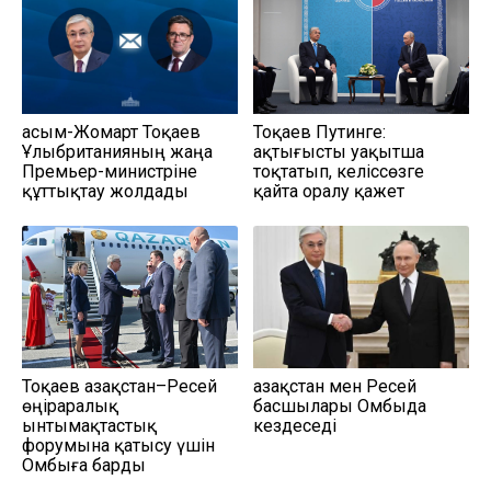
Қасым-Жомарт Тоқаев
Тоқаев Путинге:
Ұлыбританияның жаңа
Қақтығысты уақытша
Премьер-министріне
тоқтатып, келіссөзге
құттықтау жолдады
қайта оралу қажет
Тоқаев Қазақстан–Ресей
Қазақстан мен Ресей
өңіраралық
басшылары Омбыда
ынтымақтастық
кездеседі
форумына қатысу үшін
Омбыға барды