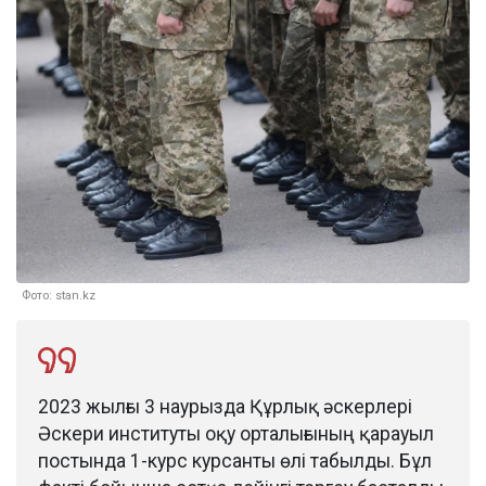
Фото: stan.kz
2023 жылғы 3 наурызда Құрлық әскерлері
Әскери институты оқу орталығының қарауыл
постында 1-курс курсанты өлі табылды. Бұл