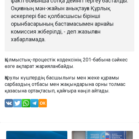
факті бойынша сотқа дейінгі тергеу басталды.
Оқиғаның мән-жайын анықтауға Құрлық
әскерлері бас қолбасшысы бірінші
орынбасарының бастамасымен арнайы
комиссия жіберілді, - деп жазылған
хабарламада.
Қылмыстық-процестік кодексінің 201-бабына сәйкес
өзге ақпарат жарияланбайды.
Қарулы күштердің басшылығы мен жеке құрамы
сарбаздың отбасы мен жақындарына орны толмас
қазасына ортақтасып, қайғыра көңіл айтады.