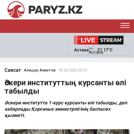
ЭКСКЛЮЗИВ
САЯСАТ
Астана
21.17°C
САЙЛАУ-2026
ЭКОНОМИКА
ҚОҒАМ
ОҚИҒА
Саясат
Алишер Ахметов
03.03.2023 03:57
СҰХБАТ
Әскери институттың курсанты өлі
News
табылды
Әскери институтта 1-курс курсанты өлі табылды, деп
хабарлады Қорғаныс министрлігінің баспасөз
қызметі.