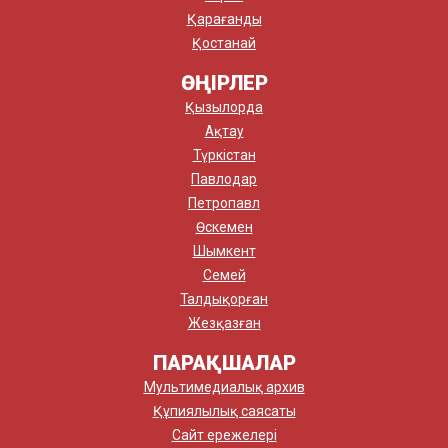
Қарағанды
Қостанай
ӨҢІРЛЕР
Қызылорда
Ақтау
Түркістан
Павлодар
Петропавл
Өскемен
Шымкент
Семей
Талдықорған
Жезқазған
ПАРАҚШАЛАР
Мультимедиалық архив
Құпиялылық саясаты
Сайт ережелері