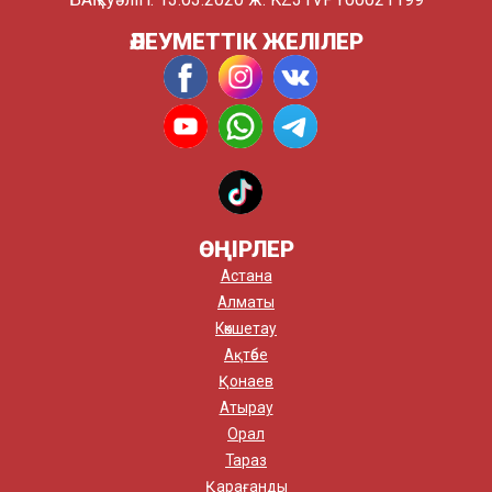
ӘЛЕУМЕТТІК ЖЕЛІЛЕР
ӨҢІРЛЕР
Астана
Алматы
Көкшетау
Ақтөбе
Қонаев
Атырау
Орал
Тараз
Қарағанды