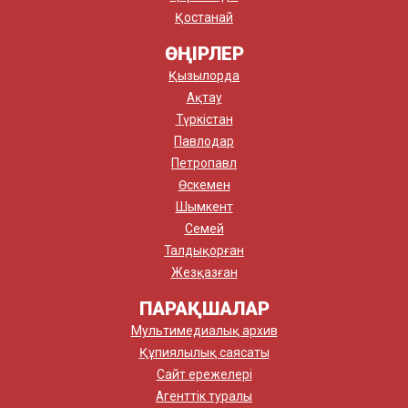
Қостанай
ӨҢІРЛЕР
Қызылорда
Ақтау
Түркістан
Павлодар
Петропавл
Өскемен
Шымкент
Семей
Талдықорған
Жезқазған
ПАРАҚШАЛАР
Мультимедиалық архив
Құпиялылық саясаты
Сайт ережелері
Агенттік туралы