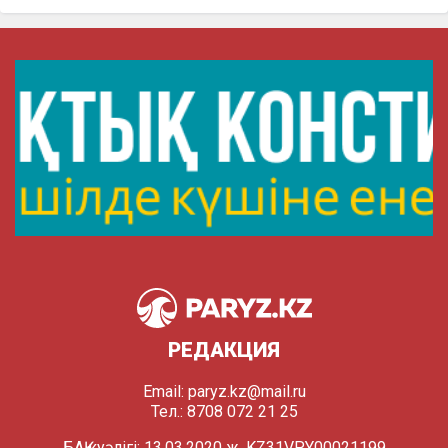
РЕДАКЦИЯ
Email:
paryz.kz@mail.ru
Тел.: 8708 072 21 25
БАҚ куәлігі: 13.03.2020 ж. KZ31VPY00021199