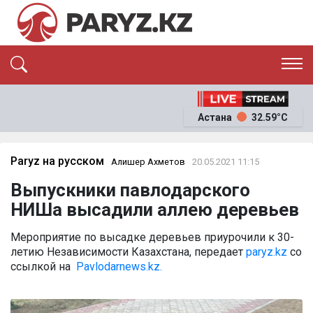
ЭКСКЛЮЗИВ
САЯСАТ
Астана
32.59°C
САЙЛАУ-2026
ЭКОНОМИКА
ҚОҒАМ
ОҚИҒА
Paryz на русском
Алишер Ахметов
20.05.2021 11:15
СҰХБАТ
Выпускники павлодарского
News
НИШа высадили аллею деревьев
Мероприятие по высадке деревьев приурочили к 30-
летию Независимости Казахстана, передает
paryz.kz
со
ссылкой на
Pavlodarnews.kz.