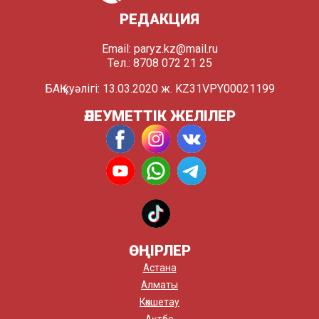
РЕДАКЦИЯ
Email:
paryz.kz@mail.ru
Тел.: 8708 072 21 25
БАҚ куәлігі: 13.03.2020 ж. KZ31VPY00021199
ӘЛЕУМЕТТІК ЖЕЛІЛЕР
ӨҢІРЛЕР
Астана
Алматы
Көкшетау
Ақтөбе