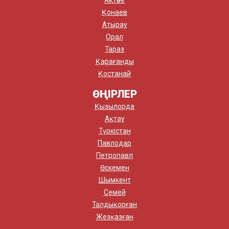
Қонаев
Атырау
Орал
Тараз
Қарағанды
Қостанай
ӨҢІРЛЕР
Қызылорда
Ақтау
Түркістан
Павлодар
Петропавл
Өскемен
Шымкент
Семей
Талдықорған
Жезқазған