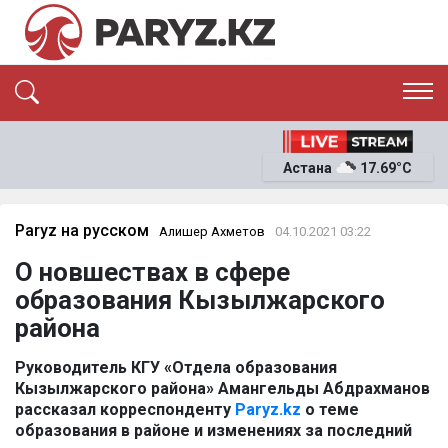
ЭКСКЛЮЗИВ
САЯСАТ
Астана
17.69°C
САЙЛАУ-2026
ЭКОНОМИКА
ҚОҒАМ
ОҚИҒА
Paryz на русском
Алишер Ахметов
04.10.2021 03:22
СҰХБАТ
О новшествах в сфере
News
образования Кызылжарского
района
Руководитель КГУ «Отдела образования
Кызылжарского района» Амангельды Абдрахманов
рассказал корреспонденту
Paryz.kz
о теме
образования в районе и изменениях за последний