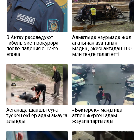
В Актау расследуют
Алматыда наурызда жол
гибель экс-прокурора
апатынан қаза тапқан
после падения с 12-го
қыздың әкесі қайтадан 100
этажа
млн теңге талап етті
Астанада шалшық суға
«Бәйтерек» маңында
түскен екі ер адам қамауға
атпен жүрген адам
алынды
жауапқа тартылды