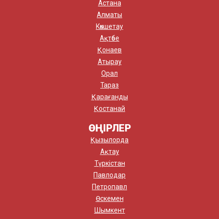
Астана
Алматы
Көкшетау
Ақтөбе
Қонаев
Атырау
Орал
Тараз
Қарағанды
Қостанай
ӨҢІРЛЕР
Қызылорда
Ақтау
Түркістан
Павлодар
Петропавл
Өскемен
Шымкент