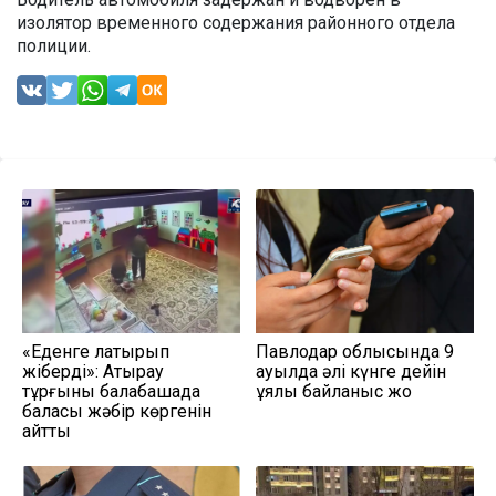
изолятор временного содержания районного отдела
полиции.
«Еденге лақтырып
Павлодар облысында 9
жіберді»: Атырау
ауылда әлі күнге дейін
тұрғыны балабақшада
ұялы байланыс жоқ
баласы жәбір көргенін
айтты