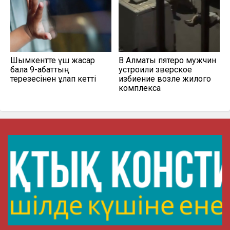
Шымкентте үш жасар
В Алматы пятеро мужчин
бала 9-қабаттың
устроили зверское
терезесінен құлап кетті
избиение возле жилого
комплекса