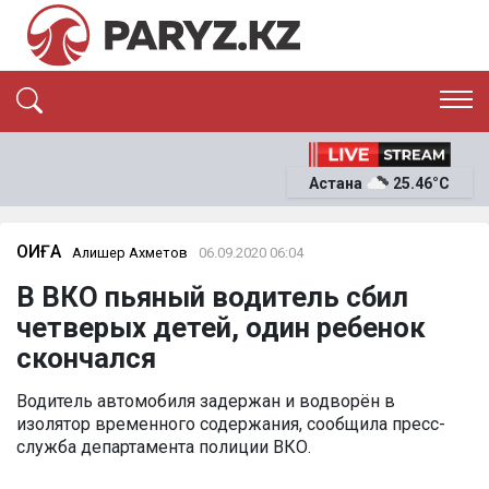
ЭКСКЛЮЗИВ
САЯСАТ
Астана
25.46°C
САЙЛАУ-2026
ЭКОНОМИКА
ҚОҒАМ
ОҚИҒА
ОҚИҒА
Алишер Ахметов
06.09.2020 06:04
СҰХБАТ
В ВКО пьяный водитель сбил
News
четверых детей, один ребенок
скончался
Водитель автомобиля задержан и водворён в
изолятор временного содержания, сообщила пресс-
служба департамента полиции ВКО.