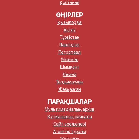
Қостанай
ӨҢІРЛЕР
Қызылорда
Ақтау
Түркістан
Павлодар
Петропавл
Өскемен
Шымкент
Семей
Талдықорған
Жезқазған
ПАРАҚШАЛАР
Мультимедиалық архив
Құпиялылық саясаты
Сайт ережелері
Агенттік туралы
Жарнама