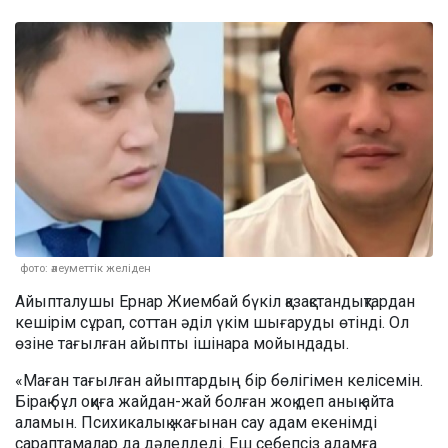
фото: әлеуметтік желіден
Айыпталушы Ернар Жиембай бүкіл қазақстандықтардан
кешірім сұрап, соттан әділ үкім шығаруды өтінді. Ол
өзіне тағылған айыпты ішінара мойындады.
«Маған тағылған айыптардың бір бөлігімен келісемін.
Бірақ бұл оқиға жайдан-жай болған жоқ деп анық айта
аламын. Психикалық жағынан сау адам екенімді
сараптамалар да дәлелдеді. Еш себепсіз адамға