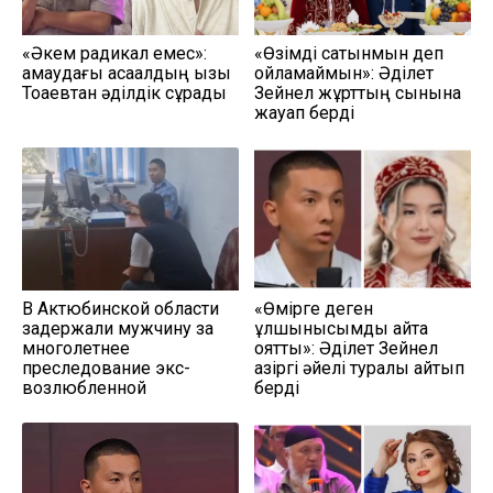
«Әкем радикал емес»:
«Өзімді сатқынмын деп
қамаудағы ақсақалдың қызы
ойламаймын»: Әділет
Тоқаевтан әділдік сұрады
Зейнел жұрттың сынына
жауап берді
В Актюбинской области
«Өмірге деген
задержали мужчину за
құлшынысымды қайта
многолетнее
оятты»: Әділет Зейнел
преследование экс-
қазіргі әйелі туралы айтып
возлюбленной
берді