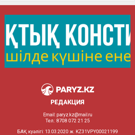
РЕДАКЦИЯ
Email:
paryz.kz@mail.ru
Тел.: 8708 072 21 25
БАҚ куәлігі: 13.03.2020 ж. KZ31VPY00021199