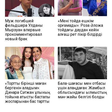
Муж погибшей
«Мені тойда ешкім
фельдшера Улданы
қорғамады»: Роза Әлқожа
Мырзуан впервые
тойдағы даудан кейін
прокомментировал
алғаш рет пікір білдірді
новый брак
«Тортты бірінші маған
Бала-шағасы мен отбасы
бергенін қаладым»:
үшін алаңдаған: Жамбыл
Динара Сәтжан ұлының
облысындағы қылмыстың
тойына қатысты бастапқы
мән-жайы белгілі болды
жоспарынан бас тартты