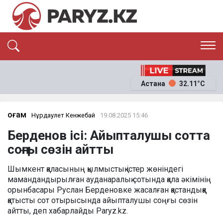
ЭКСКЛЮЗИВ
САЯСАТ
Астана
32.11°C
САЙЛАУ-2026
ЭКОНОМИКА
ҚОҒАМ
ОҚИҒА
Қоғам
Нұрдаулет Кенжебай
19.08.2025 15:46
СҰХБАТ
Берденов ісі: Айыпталушы сотта
News
соңғы сөзін айтты
Шымкент қаласының қылмыстық істер жөніндегі
мамандандырылған ауданаралық сотында қала әкімінің
орынбасары Руслан Берденовке жасалған қастандыққа
қатысты сот отырысында айыпталушы соңғы сөзін
айтты, деп хабарлайды Paryz.kz.