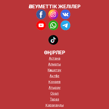
ӘЛЕУМЕТТІК ЖЕЛІЛЕР
ӨҢІРЛЕР
Астана
Алматы
Көкшетау
Ақтөбе
Қонаев
Атырау
Орал
Тараз
Қарағанды