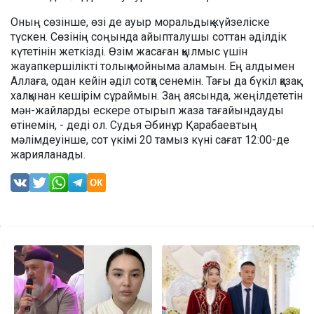
Оның сөзінше, өзі де ауыр моральдық күйзеліске
түскен. Сөзінің соңында айыпталушы соттан әділдік
күтетінін жеткізді. Өзім жасаған қылмыс үшін
жауапкершілікті толық мойныма аламын. Ең алдымен
Аллаға, одан кейін әділ сотқа сенемін. Тағы да бүкіл қазақ
халқынан кешірім сұраймын. Заң аясында, жеңілдететін
мән-жайларды ескере отырып жаза тағайындауды
өтінемін, - деді ол. Судья Әбинұр Қарабаевтың
мәлімдеуінше, сот үкімі 20 тамыз күні сағат 12:00-де
жарияланады.