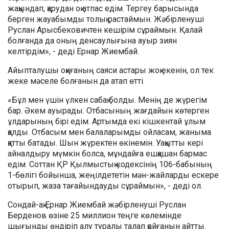
жақындап, қарудан оқ атпас едім. Тергеу барысында
берген жауабымды толық растаймын. Жәбірленуші
Руслан Арысбековичтен кешірім сұраймын. Қалай
болғанда да оның денсаулығына ауыр зиян
келтірдім», - деді Ернар Жиембай.
Айыпталушы оқиғаның саяси астары жоқ екенін, ол тек
жеке мәселе болғанын да атап өтті.
«Бұл мен үшін үлкен сабақ болды. Менің де жүрегім
бар. Әкем ауырады. Отбасының жағдайын көтерген
ұлдарының бірі едім. Артымда екі кішкентай ұлым
қалды. Отбасым мен балаларымды ойласам, жаныма
қатты батады. Шын жүректен өкінемін. Уақытты кері
айналдыру мүмкін болса, мұндайға ешқашан бармас
едім. Соттан ҚР Қылмыстық кодексінің 106-бабының
1-бөлігі бойынша, жеңілдететін мән-жайларды ескере
отырып, жаза тағайындауды сұраймын», - деді ол.
Сондай-ақ Ернар Жиембай жәбірленуші Руслан
Берденов өзіне 25 миллион теңге көлемінде
шығынды өндіріп алу туралы талап қойғанын айтты.