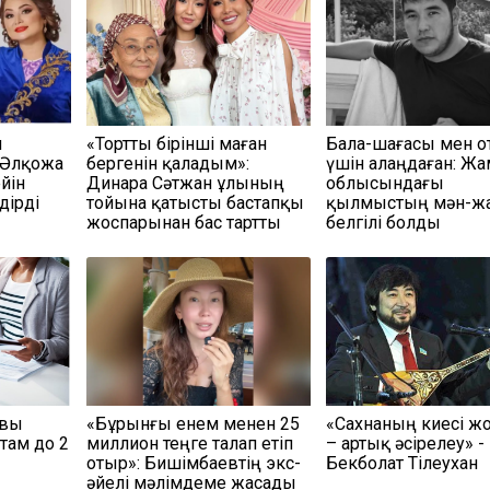
м
«Тортты бірінші маған
Бала-шағасы мен о
 Әлқожа
бергенін қаладым»:
үшін алаңдаған: Ж
йін
Динара Сәтжан ұлының
облысындағы
дірді
тойына қатысты бастапқы
қылмыстың мән-ж
жоспарынан бас тартты
белгілі болды
овы
«Бұрынғы енем менен 25
«Сахнаның киесі жо
там до 2
миллион теңге талап етіп
– артық әсірелеу» -
отыр»: Бишімбаевтің экс-
Бекболат Тілеухан
әйелі мәлімдеме жасады