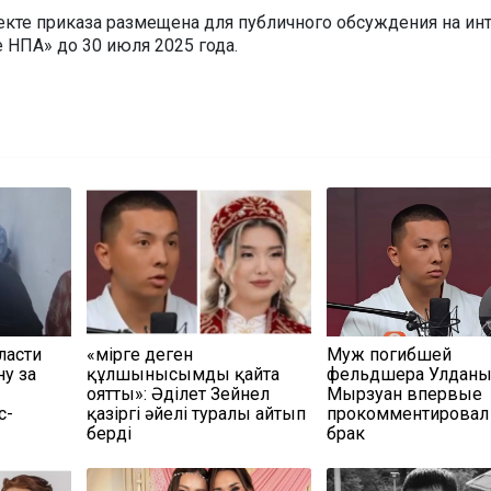
кте приказа размещена для публичного обсуждения на инт
 НПА» до 30 июля 2025 года.
ласти
«Өмірге деген
Муж погибшей
у за
құлшынысымды қайта
фельдшера Улдан
оятты»: Әділет Зейнел
Мырзуан впервые
с-
қазіргі әйелі туралы айтып
прокомментировал
берді
брак