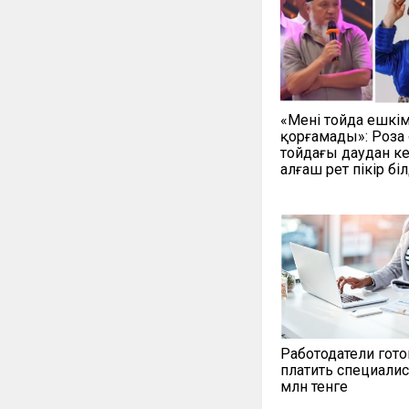
«Мені тойда ешкі
қорғамады»: Роза
тойдағы даудан ке
алғаш рет пікір біл
Работодатели гот
платить специалис
млн тенге