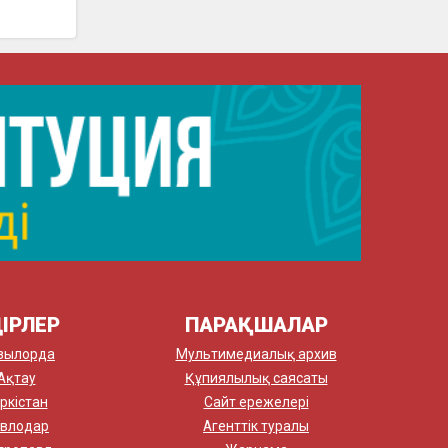
ІРЛЕР
ПАРАҚШАЛАР
зылорда
Мультимедиалық архив
Ақтау
Құпиялылық саясаты
ркістан
Сайт ережелері
влодар
Агенттік туралы