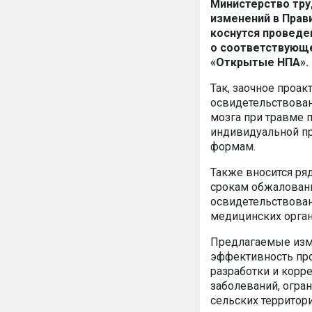
Министерство тру
изменений в Прав
коснутся проведе
о соответствующе
«Открытые НПА».
Так, заочное проа
освидетельствова
мозга при травме 
индивидуальной пр
формам.
Также вносится ря
срокам обжалован
освидетельствован
медицинских орган
Предлагаемые изме
эффективность про
разработки и корр
заболеваний, огра
сельских территори