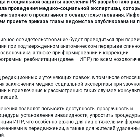
да и социальной защиты населения РК разработало ряд
ила проведения медико-социальной экспертизы, котор
ния заочного проактивного освидетельствования. Инф
м проекте приказа главы ведомства опубликована на 
ктивное освидетельствование будет проводиться при перв
нии при подтвержденном анатомическом перерыве спинно
позвоночника, а также при формировании и коррекции
ограммы реабилитации (далее – ИПР) по всем нозологич
д редакционных и уточняющих правок, в том числе относящ
ия заключения медико-социальной экспертизы при заочн
ии и привлечения к рассмотрению таких случаев консульт
изаций.
нения позволят повысить доступность, прозрачность и
цедуры установления инвалидности, упростить процедур
екции ИПР, что особенно важно для лиц с тяжелыми форм
ничениями в передвижении, а также для жителей удаленны
й.