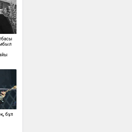
тбасы
амбыл
айы
қ, бұл