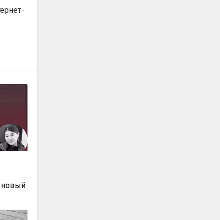
ернет-
ы
 новый