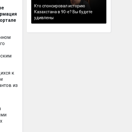
Кто спонсировал историю
ые
Казахстана в 90-е? Вы будете
ормация
удивлены
портале
ичном
го
еским
ихся к
ом
антов из
ы
ами
х