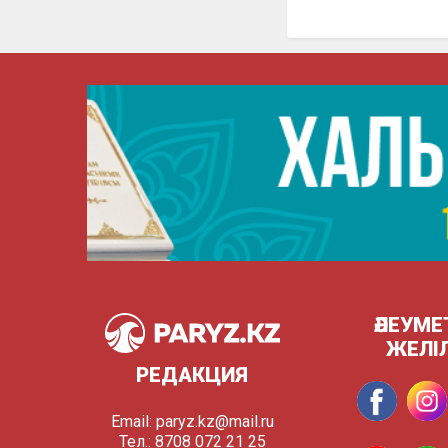
ӘЛЕУМЕ
ЖЕЛІ
РЕДАКЦИЯ
Email:
paryz.kz@mail.ru
Тел.: 8708 072 21 25