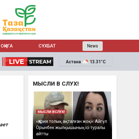
ОҚИҒА
СҰХБАТ
News
Астана
13.31°C
МЫСЛИ В СЛУХ!
и
МЫСЛИ ВСЛУХ!
«Қария толық ақталған жоқ»: Айгүл
ает
Орынбек жылқышының ісі туралы
айтты