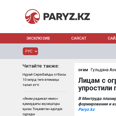
ЭКСКЛЮЗИВ
САЯСАТ
САЙ
Читайте также:
Қоғам
Гульдана Ах
Нұрай Серікбайдың отбасы
Лицам с о
10 млрд теңге өтемақы
талап етті
упростили 
В Минтруда плани
«Әкем радикал емес»:
қамаудағы ақсақалдың
формировании и к
қызы Тоқаевтан әділдік
Paryz.kz
сұрады