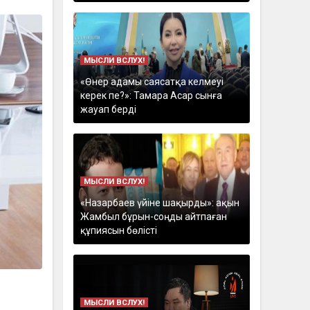
МЫСЛИ ВСЛУХ!
«Өнер адамы саясатқа келмеуі
керек пе?»: Тамара Асар сынға
жауап берді
МЫСЛИ ВСЛУХ!
«Назарбаев үйіне шақырды»: ақын
Жамбыл бұрын-соңды айтпаған
құпиясын бөлісті
МЫСЛИ ВСЛУХ!