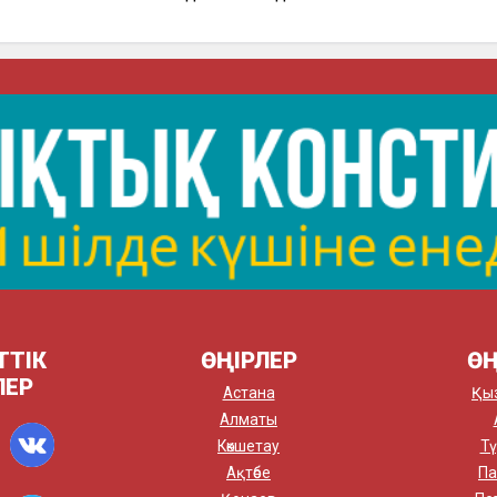
ТТІК
ӨҢІРЛЕР
ӨҢ
ЛЕР
Астана
Қы
Алматы
Көкшетау
Тү
Ақтөбе
Па