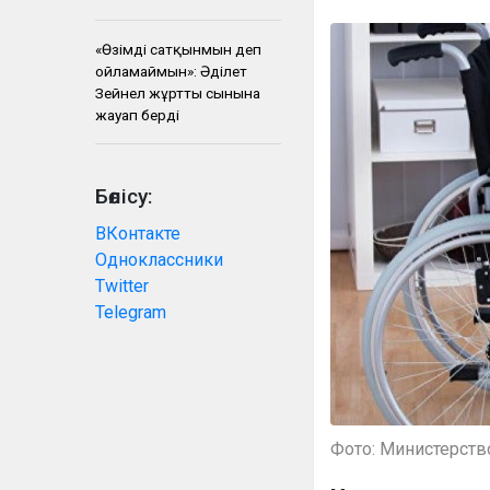
«Өзімді сатқынмын деп
ойламаймын»: Әділет
Зейнел жұрттың сынына
жауап берді
Бөлісу:
ВКонтакте
Одноклассники
Twitter
Telegram
Фото: Министерств