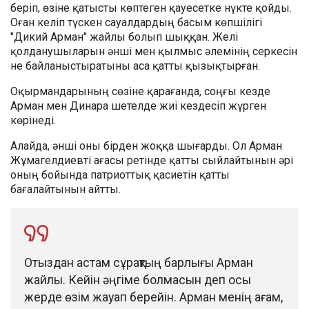
беріп, өзіне қатысты көптеген қауесетке нүкте қойды.
Оған келіп түскен сауалдардың басым көпшілігі
"Дикий Арман" жайлы болып шыққан. Желі
қолданушыларын әнші мен қылмыс әлемінің серкесін
не байланыстыратыны аса қатты қызықтырған.
Оқырмандарының сөзіне қарағанда, соңғы кезде
Арман мен Динара шетелде жиі кездесіп жүрген
көрінеді.
Алайда, әнші оны бірден жоққа шығарды. Ол Арман
Жұмагелдиевті ағасы ретінде қатты сыйлайтынын әрі
оның бойында патриоттық қасиетін қатты
бағалайтынын айтты.
Отыздан астам сұрақтың барлығы Арман
жайлы. Кейін әңгіме болмасын деп осы
жерде өзім жауап берейін. Арман менің ағам,