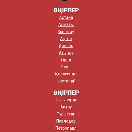
ӨҢІРЛЕР
Астана
Алматы
Көкшетау
Ақтөбе
Қонаев
Атырау
Орал
Тараз
Қарағанды
Қостанай
ӨҢІРЛЕР
Қызылорда
Ақтау
Түркістан
Павлодар
Петропавл