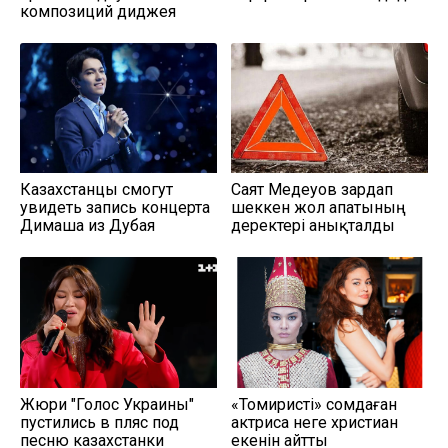
композиций диджея
Казахстанцы смогут
Саят Медеуов зардап
увидеть запись концерта
шеккен жол апатының
Димаша из Дубая
деректері анықталды
Жюри "Голос Украины"
«Томиристі» сомдаған
пустились в пляс под
актриса неге христиан
песню казахстанки
екенін айтты