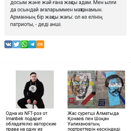
досым және жәй ғана жақсы адам. Мен ылғи
да осындай ағаларыммен мақтанамын.
Арманның бір жақсы жағы: ол өз елінің
патриоты, - деді әнші.
Одна из NFT-роз от
Жас суретші Алматыда
Imanbek подарит
Қонаев пен Шоқан
обладателю авторские
Уәлихановтың
права на одну из
портреттерін кескіндеді