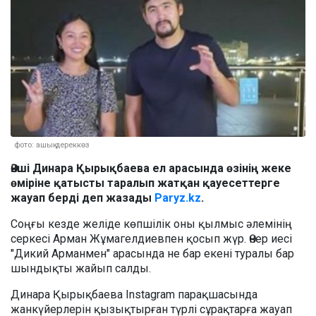
фото: ашық дереккөз
Әнші Динара Қырықбаева ел арасында өзінің жеке
өміріне қатысты таралып жатқан қауесеттерге
жауап берді деп жазады
Paryz.kz
.
Соңғы кезде желіде көпшілік оны қылмыс әлемінің
серкесі Арман Жұмагелдиевпен қосып жүр. Өнер иесі
"Дикий Арманмен" арасында не бар екені туралы бар
шындықты жайып салды.
Динара Қырықбаева Instagram парақшасында
жанкүйерлерін қызықтырған түрлі сұрақтарға жауап