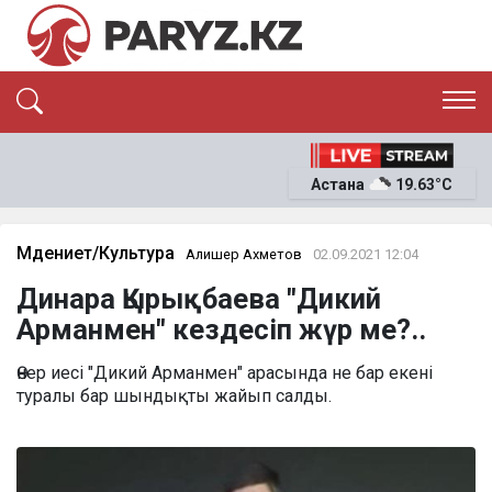
ЭКСКЛЮЗИВ
САЯСАТ
Астана
19.63°C
САЙЛАУ-2026
ЭКОНОМИКА
ҚОҒАМ
ОҚИҒА
Мәдениет/Культура
Алишер Ахметов
02.09.2021 12:04
СҰХБАТ
Динара Қырықбаева "Дикий
News
Арманмен" кездесіп жүр ме?..
Өнер иесі "Дикий Арманмен" арасында не бар екені
туралы бар шындықты жайып салды.