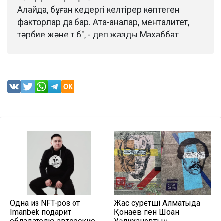
Алайда, бұған кедергі келтірер көптеген
факторлар да бар. Ата-аналар, менталитет,
тәрбие және т.б", - деп жазды Махаббат.
Одна из NFT-роз от
Жас суретші Алматыда
Imanbek подарит
Қонаев пен Шоқан
обладателю авторские
Уәлихановтың