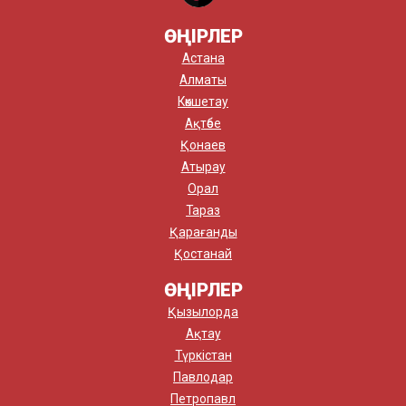
ӨҢІРЛЕР
Астана
Алматы
Көкшетау
Ақтөбе
Қонаев
Атырау
Орал
Тараз
Қарағанды
Қостанай
ӨҢІРЛЕР
Қызылорда
Ақтау
Түркістан
Павлодар
Петропавл