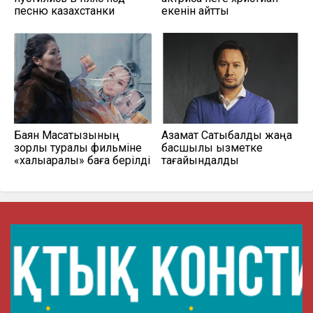
песню казахстанки
екенін айтты
Баян Мақсатқызының
Азамат Сатыбалды жаңа
зорлық туралы фильміне
басшылық қызметке
«халықаралық» баға берілді
тағайындалды