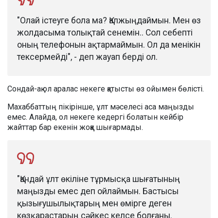
"Олай істеуге бола ма? Қалжыңдаймын. Мен өз
жолдасыма толықтай сенемін.. Сол себепті
оның телефонын ақтармаймын. Ол да менікін
тексермейді", - деп жауап берді ол.
Сондай-ақ ол аралас некеге қатысты өз ойымен бөлісті.
Махаббаттың пікірінше, ұлт мәселесі аса маңызды
емес. Алайда, ол некеге кедергі болатын кейбір
жайттар бар екенін жоққа шығармады.
"Қандай ұлт өкіліне тұрмысқа шығатының
маңызды емес деп ойлаймын. Бастысы
қызығушылықтарың мен өмірге деген
көзқарастарың сәйкес келсе болғаны.