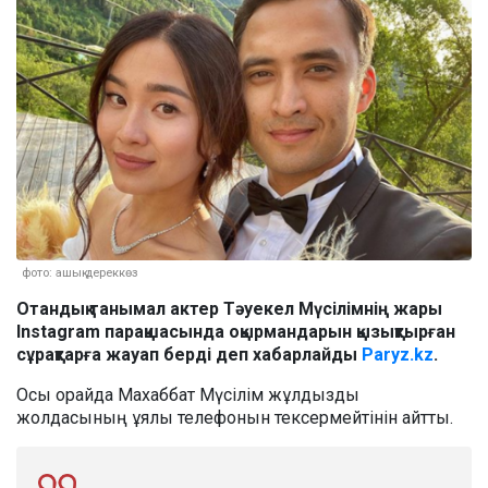
фото: ашық дереккөз
Отандық танымал актер Тәуекел Мүсілімнің жары
Instagram парақшасында оқырмандарын қызықтырған
сұрақтарға жауап берді деп хабарлайды
Paryz.kz
.
Осы орайда Махаббат Мүсілім жұлдызды
жолдасының ұялы телефонын тексермейтінін айтты.