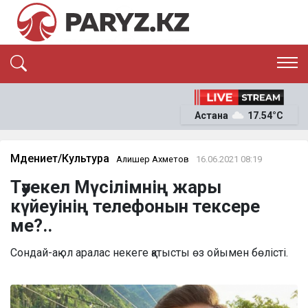
ЭКСКЛЮЗИВ
САЯСАТ
Астана
17.54°C
САЙЛАУ-2026
ЭКОНОМИКА
ҚОҒАМ
ОҚИҒА
Мәдениет/Культура
Алишер Ахметов
16.06.2021 08:19
СҰХБАТ
Тәуекел Мүсілімнің жары
News
күйеуінің телефонын тексере
ме?..
Сондай-ақ ол аралас некеге қатысты өз ойымен бөлісті.