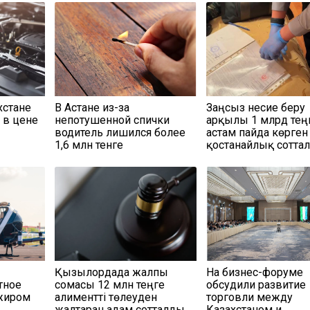
хстане
В Астане из-за
Заңсыз несие беру
 в цене
непотушенной спички
арқылы 1 млрд тең
водитель лишился более
астам пайда көрген
1,6 млн тенге
қостанайлық сотта
Қызылордада жалпы
На бизнес-форуме
тное
сомасы 12 млн теңге
обсудили развитие
ажиром
алиментті төлеуден
торговли между
жалтарған адам сотталды
Казахстаном и