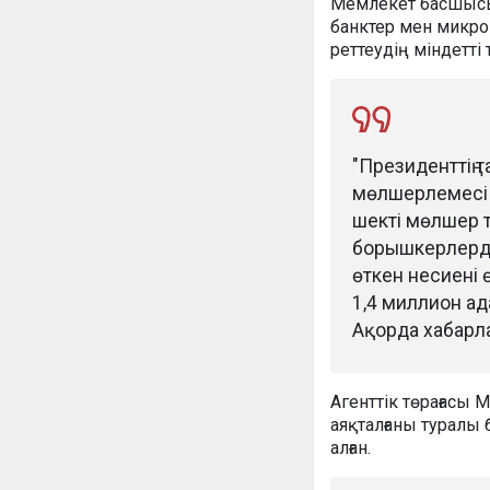
Мемлекет басшысы
банктер мен микро
реттеудің міндетті 
"Президенттің
мөлшерлемесі 
шекті мөлшер 
борышкерлердің
өткен несиені 
1,4 миллион ад
Ақорда хабарл
Агенттік төрағас
аяқталғаны туралы
алған.