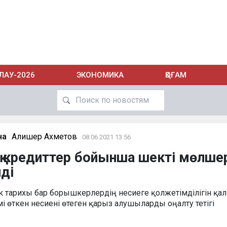
ЛАУ-2026
ЭКОНОМИКА
ҚОҒАМ
на
Алишер Ахметов
08.06.2021 13:56
қ кредиттер бойынша шекті мөлше
ді
к тарихы бар борышкерлердің несиеге қолжетімділігін қа
мі өткен несиені өтеген қарыз алушыларды оңалту тетігі