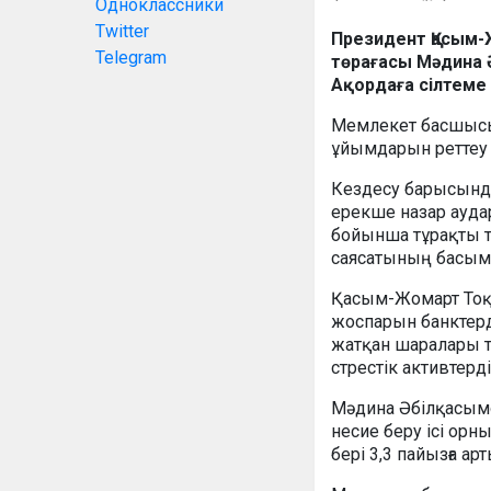
Одноклассники
Twitter
Президент Қасым-
Telegram
төрағасы Мәдина
Ақордаға сілтеме
Мемлекет басшыс
ұйымдарын реттеу 
Кездесу барысында
ерекше назар ауда
бойынша тұрақты тү
саясатының басым
Қасым-Жомарт Тоқае
жоспарын банктерд
жатқан шаралары т
стрестік активтерді
Мәдина Әбілқасымо
несие беру ісі ор
бері 3,3 пайызға ар