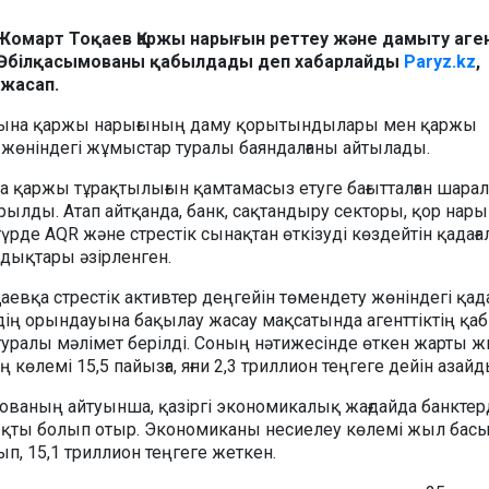
Жомарт Тоқаев Қаржы нарығын реттеу және дамыту агент
 Әбілқасымованы қабылдады деп хабарлайды
Paryz.kz
,
 жасап.
ына қаржы нарығының даму қорытындылары мен қаржы
жөніндегі жұмыстар туралы баяндалғаны айтылады.
 қаржы тұрақтылығын қамтамасыз етуге бағытталған шарал
рылды. Атап айтқанда, банк, сақтандыру секторы, қор нар
рде AQR және стрестік сынақтан өткізуді көздейтін қадаға
дықтары әзірленген.
вқа стрестік активтер деңгейін төмендету жөніндегі қада
ің орындауына бақылау жасау мақсатында агенттіктің қа
уралы мәлімет берілді. Соның нәтижесінде өткен жарты 
ң көлемі 15,5 пайызға, яғни 2,3 триллион теңгеге дейін азайд
ваның айтуынша, қазіргі экономикалық жағдайда банктер
нықты болып отыр. Экономиканы несиелеу көлемі жыл бас
тып, 15,1 триллион теңгеге жеткен.