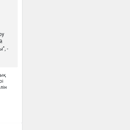
ру
й
", -
лық
рі
лін