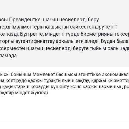
ағасы Президентке шағын несиелерді беру
тердің мәліметтерін қашықтан сәйкестендіру тетігі
жеткізді. Бұл ретте, міндетті түрде биометрияны тексе
торлы аутентификаттау арқылы өткізіледі. Бұдан была
ксерместен шағын несиелерді беруге тыйым салынады
ламада.
ысы бойынша Мемлекет басшысы агенттікке экономика
ына келтіруде қаржы тұрақтылығын сақтау, қаржы қызметте
құқықтарын қорғауды күшейту және қаржы нарығының рө
рқатар міндет жүктеді.