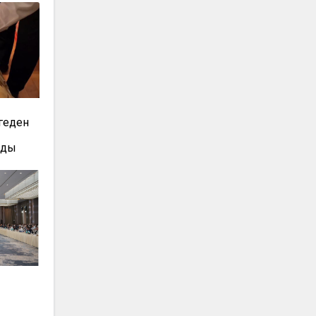
геден
лды