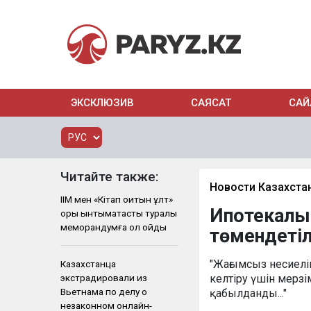
ЭКСКЛЮЗИВ
САЯСАТ
САЙ
Читайте также:
Новости Казахста
ІІМ мен «Кітап оқитын ұлт»
Ипотекалы
қоры ынтымақтастық туралы
меморандумға қол қойды
төмендетіл
"Жағымсыз несиелі
Казахстанца
экстрадировали из
келтіру үшін мерзі
Вьетнама по делу о
қабылданды..."
незаконном онлайн-