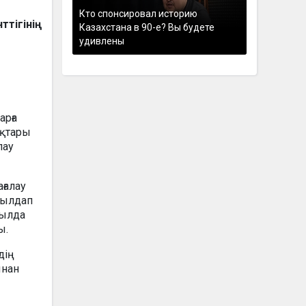
Кто спонсировал историю
тігінің
Казахстана в 90-е? Вы будете
удивлены
арға
ықтары
лау
ғалау
былдап
жылда
ы.
дің
ынан