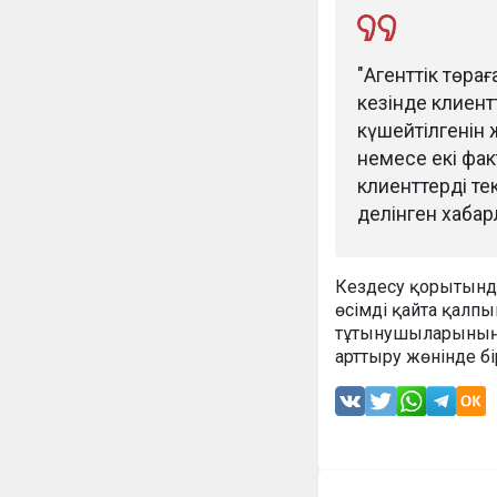
"Агенттік төр
кезінде клиент
күшейтілгенін 
немесе екі фак
клиенттерді те
делінген хабар
Кездесу қорытынд
өсімді қайта қалп
тұтынушыларының 
арттыру жөнінде бі