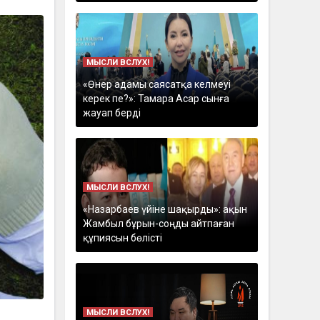
МЫСЛИ ВСЛУХ!
«Өнер адамы саясатқа келмеуі
керек пе?»: Тамара Асар сынға
жауап берді
МЫСЛИ ВСЛУХ!
«Назарбаев үйіне шақырды»: ақын
Жамбыл бұрын-соңды айтпаған
құпиясын бөлісті
МЫСЛИ ВСЛУХ!