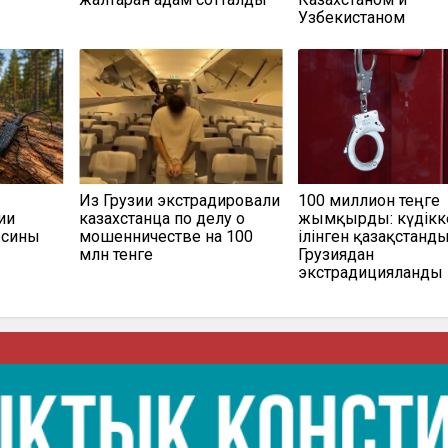
Узбекистаном
Из Грузии экстрадировали
100 миллион теңге
ии
казахстанца по делу о
жымқырды: күдікк
есины
мошенничестве на 100
ілінген қазақстанд
млн тенге
Грузиядан
экстрадицияланды