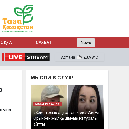
ОҚИҒА
СҰХБАТ
News
Астана
20.98°C
МЫСЛИ В СЛУХ!
р
МЫСЛИ ВСЛУХ!
лпына
«Қария толық ақталған жоқ»: Айгүл
Орынбек жылқышының ісі туралы
айтты