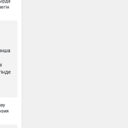
мырда
егін
ынша
і
гінде
лау
нзия