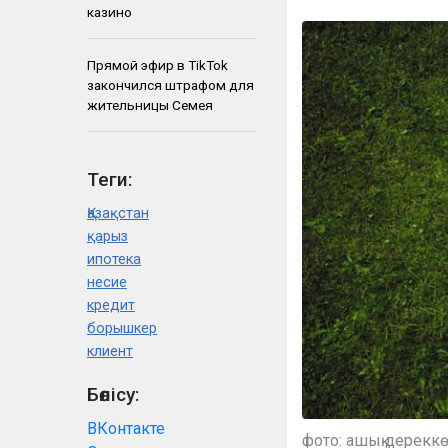
казино
Прямой эфир в TikTok
закончился штрафом для
жительницы Семея
Теги:
Қазақстан
қарыз
ипотека
несие
кредит
борышкер
клиент
Бөлісу:
ВКонтакте
фото: ашық дерекк