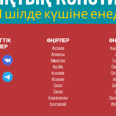
ТТІК
ӨҢІРЛЕР
ӨҢ
ЛЕР
Астана
Қы
Алматы
Көкшетау
Тү
Ақтөбе
Па
Қонаев
Пе
Атырау
Ө
Орал
Ш
Тараз
Қарағанды
Тал
Қостанай
Же