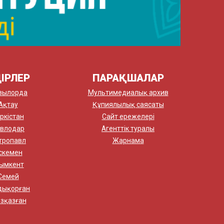
ІРЛЕР
ПАРАҚШАЛАР
зылорда
Мультимедиалық архив
Ақтау
Құпиялылық саясаты
ркістан
Сайт ережелері
влодар
Агенттік туралы
тропавл
Жарнама
скемен
ымкент
Семей
дықорған
зқазған