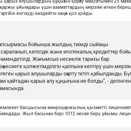
 қарыз алушылардың құқығын қорғау мақсатымен 25 ма
қаржы ұйымдары үшін азаматтардың мерзімі өткен береш
тәртібін енгізуді көздейтін заңға қол қойды.
 тапсырмасы бойынша жылдық тиімді сыйақы
сараланып, кепілдік және ипотекалық кредиттер бой
төмендетілді. Жағымсыз несиелік тарихы бар
 несиеге қолжетімділігін қалпына келтіру үшін мерзім
өтеген қарыз алушыларды оңалту тетігі қабылданды. Бү
ам қайтадан қарыз алу құқығына ие болды", - делінген
амасында.
ы Мемлекет басшысына микроқаржылық қызметті лицензия
 баяндады. Жыл басынан бері 1012 несие беру ұйымы лице