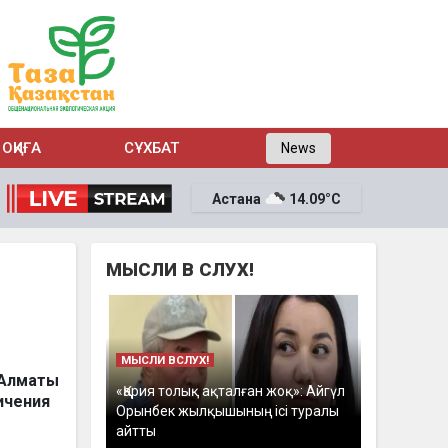
ОҚИҒА
СҰХБАТ
News
Астана
14.09°C
МЫСЛИ В СЛУХ!
МЫСЛИ ВСЛУХ!
 Алматы
«Қария толық ақталған жоқ»: Айгүл
ичения
Орынбек жылқышының ісі туралы
айтты