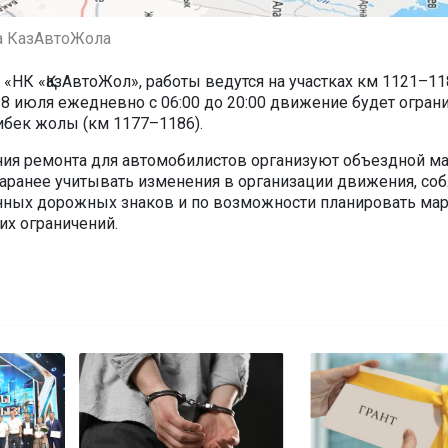
а КазАвтоЖола
«НК «ҚазАвтоЖол», работы ведутся на участках км 1121–11
18 июля ежедневно с 06:00 до 20:00 движение будет огран
ибек жолы (км 1177–1186).
ия ремонта для автомобилистов организуют объездной м
заранее учитывать изменения в организации движения, со
нных дорожных знаков и по возможности планировать мар
х ограничений.