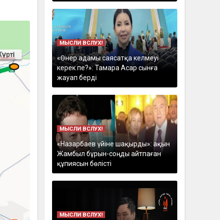
МЫСЛИ ВСЛУХ!
«Өнер адамы саясатқа келмеуі
керек пе?»: Тамара Асар сынға
жауап берді
МЫСЛИ ВСЛУХ!
«Назарбаев үйіне шақырды»: ақын
Жамбыл бұрын-соңды айтпаған
құпиясын бөлісті
МЫСЛИ ВСЛУХ!