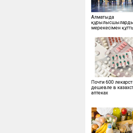
Алматыда
құрылысшыларды 
мерекесімен құт
Почти 600 лекарст
дешевле в казахс
аптеках