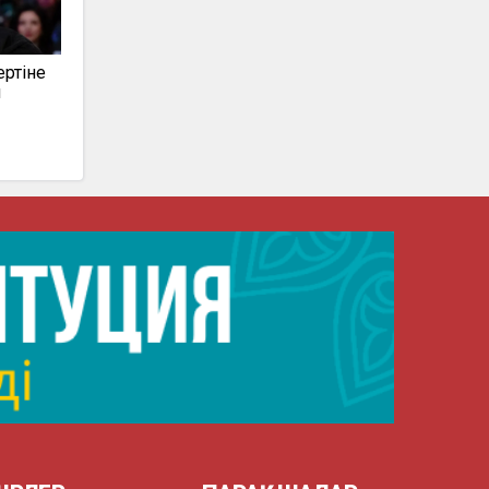
ертіне
н