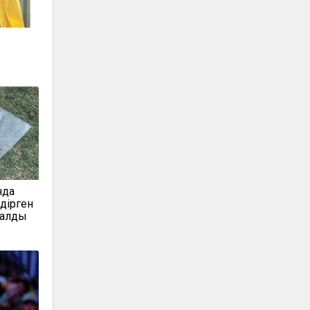
нда
дірген
талды