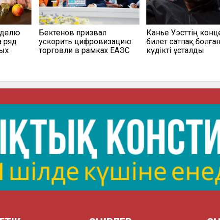
еделю
Бектенов призвал
Канье Уэсттің конц
а ряд
ускорить цифровизацию
билет сатпақ болға
мых
торговли в рамках ЕАЭС
күдікті ұсталды