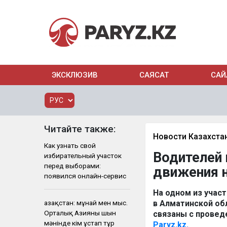
ЭКСКЛЮЗИВ
САЯСАТ
САЙ
Читайте также:
Новости Казахста
Как узнать свой
Водителей 
избирательный участок
перед выборами:
движения н
появился онлайн-сервис
На одном из учас
Қазақстан: мұнай мен мыс.
в Алматинской об
Орталық Азияны шын
связаны с провед
мәнінде кім ұстап тұр
Paryz.kz.