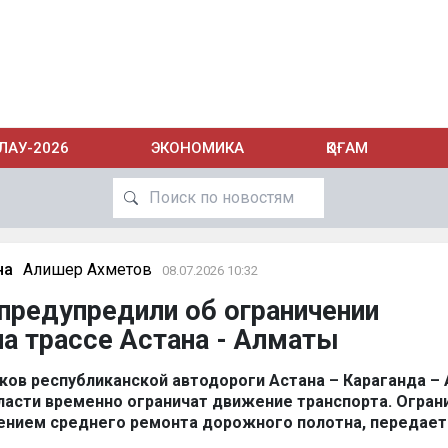
ЛАУ-2026
ЭКОНОМИКА
ҚОҒАМ
на
Алишер Ахметов
08.07.2026 10:32
предупредили об ограничении
а трассе Астана - Алматы
тков республиканской автодороги Астана – Караганда –
ласти временно ограничат движение транспорта. Огран
ением среднего ремонта дорожного полотна, передает