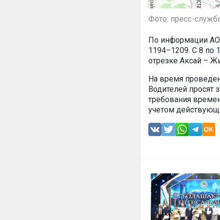
Фото: пресс-служб
По информации АО 
1194–1209. С 8 по 
отрезке Аксай – Ж
На время проведен
Водителей просят 
требования време
учетом действующи