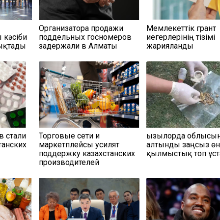
Организатора продажи
Мемлекеттік грант
кәсіби
поддельных госномеров
иегерлерінің тізімі
тықтады
задержали в Алматы
жарияланды
в стали
Торговые сети и
Қызылорда облысы
танских
маркетплейсы усилят
алтынды заңсыз өн
поддержку казахстанских
қылмыстық топ ұс
производителей