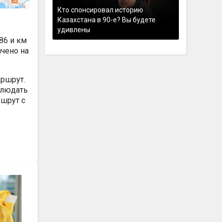
Кто спонсировал историю
Казахстана в 90-е? Вы будете
удивлены
86 и км
ичено на
аршрут.
блюдать
шрут с