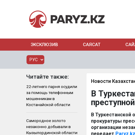
ЭКСКЛЮЗИВ
САЯСАТ
САЙ
Читайте также:
Новости Казахста
22-летнего парня осудили
В Туркеста
за помощь телефонным
мошенникам в
преступной
Костанайской области
В Туркестанской 
Самородное золото
прокуратуры прес
незаконно добывали в
организации неза
Кызылординской области
передает
Paryz.k