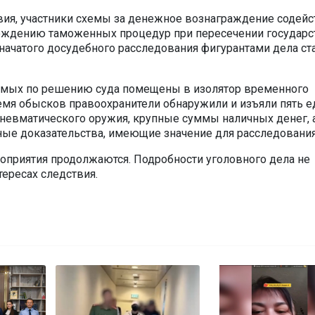
ия, участники схемы за денежное вознаграждение содей
ождению таможенных процедур при пересечении государс
 начатого досудебного расследования фигурантами дела ст
емых по решению суда помещены в изолятор временного
емя обысков правоохранители обнаружили и изъяли пять 
пневматического оружия, крупные суммы наличных денег, 
ые доказательства, имеющие значение для расследования
приятия продолжаются. Подробности уголовного дела не
тересах следствия.