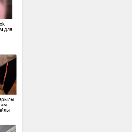
ok
м для
арқылы
там
айлық