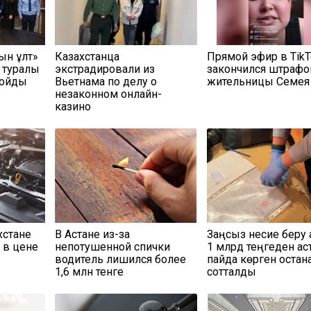
тын ұлт»
Казахстанца
Прямой эфир в TikT
қ туралы
экстрадировали из
закончился штрафо
қойды
Вьетнама по делу о
жительницы Семея
незаконном онлайн-
казино
хстане
В Астане из-за
Заңсыз несие беру 
 в цене
непотушенной спички
1 млрд теңгеден ас
водитель лишился более
пайда көрген қостан
1,6 млн тенге
сотталды