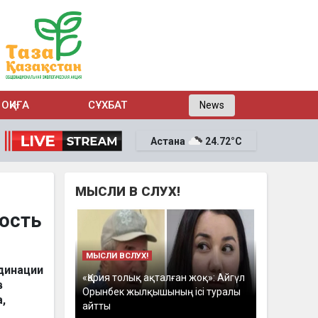
ОҚИҒА
СҰХБАТ
News
Астана
24.72°C
МЫСЛИ В СЛУХ!
ность
МЫСЛИ ВСЛУХ!
динации
«Қария толық ақталған жоқ»: Айгүл
в
Орынбек жылқышының ісі туралы
,
айтты