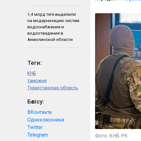
1,4 млрд теңге выделили
на модернизацию систем
водоснабжения и
водоотведения в
Акмолинской области
Теги:
КНБ
таможня
Туркестанская область
Бөлісу:
ВКонтакте
Одноклассники
Twitter
Telegram
Фото: КНБ РК