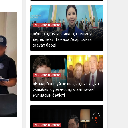
МЫСЛИ ВСЛУХ!
«Өнер адамы саясатқа келмеуі
керек пе?»: Тамара Асар сынға
жауап берді
МЫСЛИ ВСЛУХ!
«Назарбаев үйіне шақырды»: ақын
Жамбыл бұрын-соңды айтпаған
құпиясын бөлісті
МЫСЛИ ВСЛУХ!