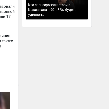
Кто спонсировал историю
ствовали
Казахстана в 90-е? Вы будете
твенной
удивлены
али 17
единиц
а также
.