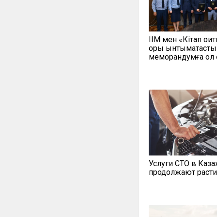
ІІМ мен «Кітап оқи
қоры ынтымақтасты
меморандумға қол 
Услуги СТО в Каза
продолжают расти