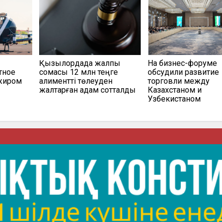
Қызылордада жалпы
На бизнес-форуме
тное
сомасы 12 млн теңге
обсудили развитие
ажиром
алиментті төлеуден
торговли между
жалтарған адам сотталды
Казахстаном и
Узбекистаном