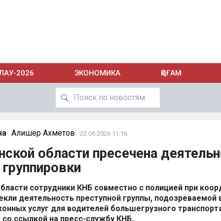
ЛАУ-2026
ЭКОНОМИКА
ҚОҒАМ
на
Алишер Ахметов
22.06.2026 11:16
нской области пресечена деятель
 группировки
области сотрудники КНБ совместно с полицией при коор
екли деятельность преступной группы, подозреваемой 
конных услуг для водителей большегрузного транспорта
z
со ссылкой на пресс-службу КНБ.