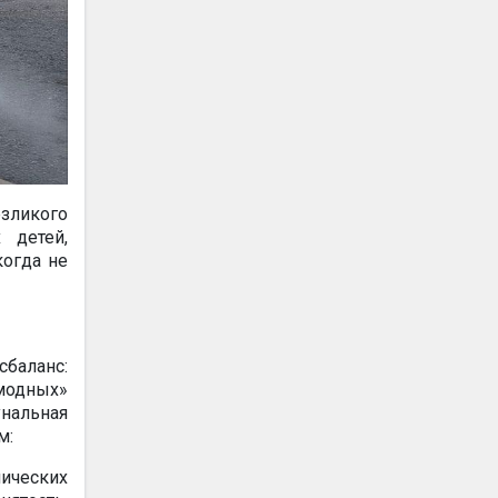
зликого
 детей,
когда не
баланс:
одных»
унальная
м:
мических