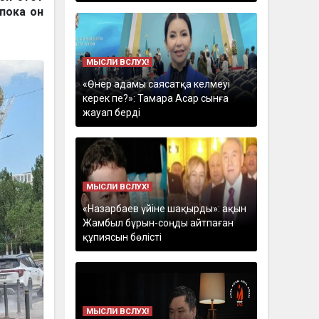
пока он
МЫСЛИ ВСЛУХ!
«Өнер адамы саясатқа келмеуі
керек пе?»: Тамара Асар сынға
жауап берді
МЫСЛИ ВСЛУХ!
«Назарбаев үйіне шақырды»: ақын
Жамбыл бұрын-соңды айтпаған
құпиясын бөлісті
МЫСЛИ ВСЛУХ!