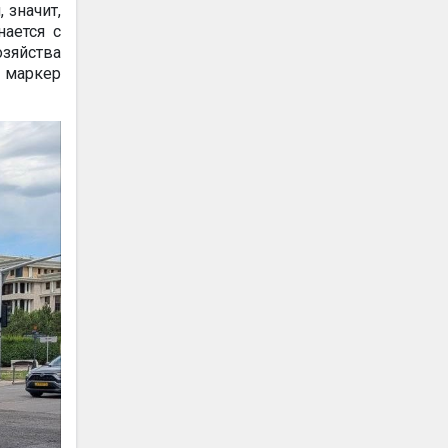
 значит,
нается с
озяйства
 маркер