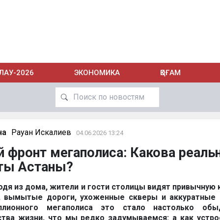
ЛАУ-2026
ЭКОНОМИКА
ҚОҒАМ
на
Рауан Искалиев
04.06.2026 13:24
фронт мегаполиса: Какова реаль
оты Астаны?
одя из дома, жители и гости столицы видят привычную 
, вымытые дороги, ухоженные скверы и аккуратные 
ллионного мегаполиса это стало настолько обы
тва жизни, что мы редко задумываемся: а как устро