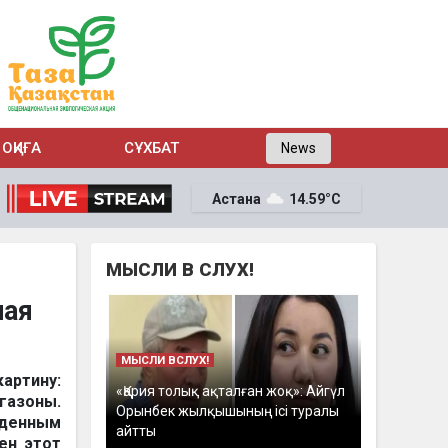
ОҚИҒА
СҰХБАТ
News
Астана
14.59°C
МЫСЛИ В СЛУХ!
ная
МЫСЛИ ВСЛУХ!
картину:
«Қария толық ақталған жоқ»: Айгүл
газоны.
Орынбек жылқышының ісі туралы
денным
айтты
ен этот