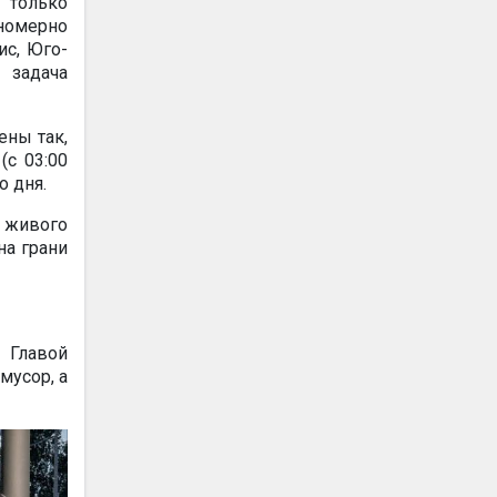
 только
номерно
ис, Юго-
 задача
ены так,
(с 03:00
о дня.
 живого
на грани
 Главой
мусор, а