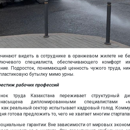
ачинают видеть в сотруднике в оранжевом жилете не бе
ключевого специалиста, обеспечивающего комфорт их
ние. Подросток, понимающий ценность чужого труда, ни
 пластиковую бутылку мимо урны.
рестиж рабочих профессий
ок труда Казахстана переживает структурный дис
енасыщена дипломированными специалистами «м
а как реальный сектор испытывает кадровый голод. Комм
ня готова предложить то, чего не хватает многим стартапа
 социальные гарантии: Вне зависимости от мировых эконо