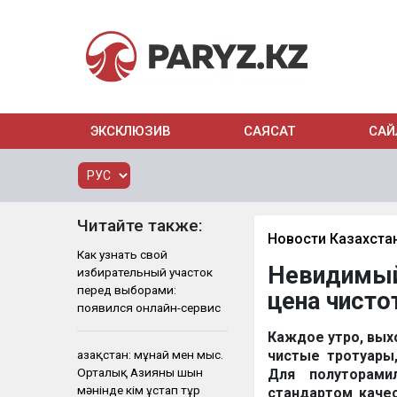
ЭКСКЛЮЗИВ
САЯСАТ
САЙ
Читайте также:
Новости Казахста
Как узнать свой
Невидимый 
избирательный участок
перед выборами:
цена чист
появился онлайн-сервис
Каждое утро, вых
Қазақстан: мұнай мен мыс.
чистые тротуары
Орталық Азияны шын
Для полуторами
мәнінде кім ұстап тұр
стандартом качес