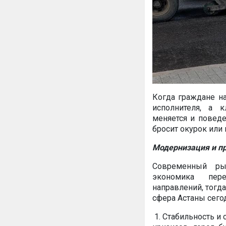
Когда граждане н
исполнителя, а 
меняется и поведе
бросит окурок или
Модернизация и п
Современный рын
экономика пер
направлений, тогд
сфера Астаны сегод
1. Стабильность и