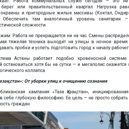
охват: Работа коммунальных служб сегодня — это не
берег или правительственный квартал. Нагрузка рав
а окраины и пригородные жилые массивы (Коктал, Ондир
). Обеспечить там аналогичный уровень санитарии —
стической сложности.
жим: Работа не прекращается ни на час. Смены распредел
мая тяжелая техника выходит на улицы в ночное время 
здавать пробки и успеть подготовить город к началу рабочег
стема Астаны работает подобно кровеносной системе
й остановиться хотя бы на сутки — и мегаполис окажется 
огического коллапса.
азақстан»: От уборки улиц к очищению сознания
бликанская кампания «Таза Қазақстан», инициированная
 в себе глубокую философию. Ее цель — не просто собрать 
ость граждан.