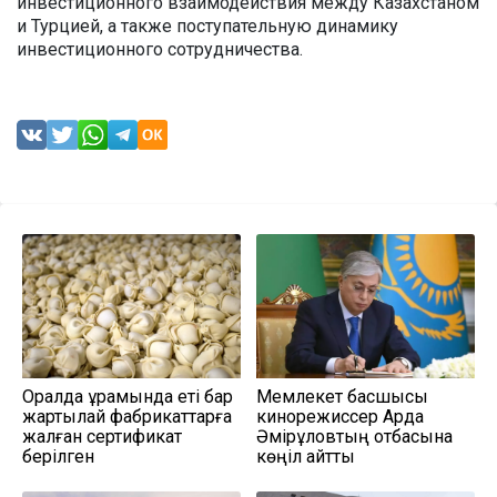
инвестиционного взаимодействия между Казахстаном
и Турцией, а также поступательную динамику
инвестиционного сотрудничества.
Оралда құрамында еті бар
Мемлекет басшысы
жартылай фабрикаттарға
кинорежиссер Ардақ
жалған сертификат
Әмірқұловтың отбасына
берілген
көңіл айтты