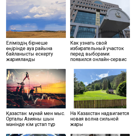
Еліміздің бірнеше
Как узнать свой
өңірінде ауа райына
избирательный участок
байланысты ескерту
перед выборами:
жарияланды
появился онлайн-сервис
Қазақстан: мұнай мен мыс.
На Казахстан надвигается
Орталық Азияны шын
новая волна сильной
мәнінде кім ұстап тұр
жары