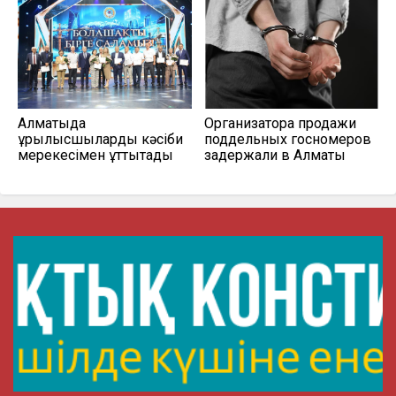
Алматыда
Организатора продажи
құрылысшыларды кәсіби
поддельных госномеров
мерекесімен құттықтады
задержали в Алматы