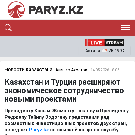
ЭКСКЛЮЗИВ
САЯСАТ
Астана
28.19°C
САЙЛАУ-2026
ЭКОНОМИКА
ҚОҒАМ
ОҚИҒА
Новости Казахстана
Алишер Ахметов
14.05.2026 18:06
СҰХБАТ
Казахстан и Турция расширяют
News
экономическое сотрудничество
новыми проектами
Президенту Касым-Жомарту Токаеву и Президенту
Реджепу Тайипу Эрдогану представили ряд
совместных инвестиционных проектов двух стран,
передает
Paryz.kz
со ссылкой на пресс-службу