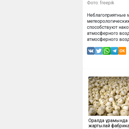
Фото: freepik
Неблагоприятные м
метеорологических 
способствуют нак
атмосферного воз
атмосферного возд
Оралда құрамында 
жартылай фабрика