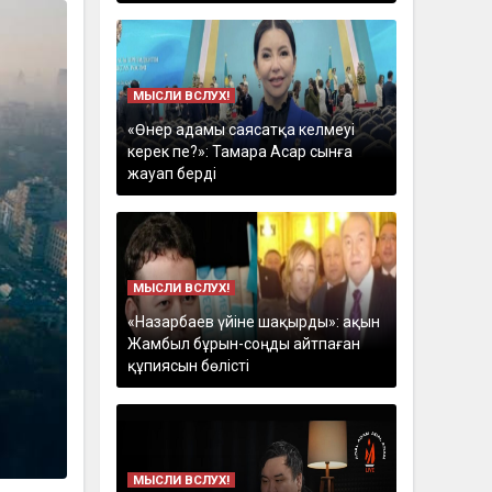
МЫСЛИ ВСЛУХ!
«Өнер адамы саясатқа келмеуі
керек пе?»: Тамара Асар сынға
жауап берді
МЫСЛИ ВСЛУХ!
«Назарбаев үйіне шақырды»: ақын
Жамбыл бұрын-соңды айтпаған
құпиясын бөлісті
МЫСЛИ ВСЛУХ!