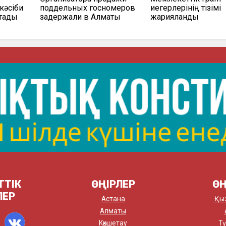
кәсіби
поддельных госномеров
иегерлерінің тізімі
қтады
задержали в Алматы
жарияланды
ТТІК
ӨҢІРЛЕР
ӨҢ
ЛЕР
Астана
Қы
Алматы
Көкшетау
Тү