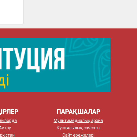
ІРЛЕР
ПАРАҚШАЛАР
зылорда
Мультимедиалық архив
Ақтау
Құпиялылық саясаты
ркістан
Сайт ережелері