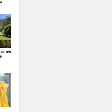
ы
гается
ой