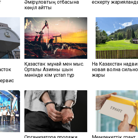
т
Әмірқұловтың отбасына
ескерту жарияланд
көңіл айтты
Қазақстан: мұнай мен мыс.
На Казахстан надви
асток
Орталық Азияны шын
новая волна сильн
мәнінде кім ұстап тұр
жары
сервис
Организатора продажи
Мемлекеттік грант