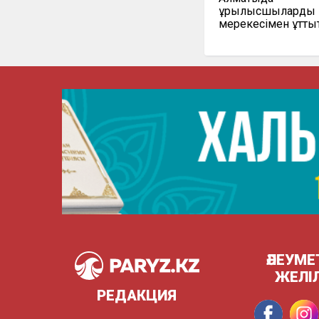
құрылысшыларды 
мерекесімен құтты
ӘЛЕУМЕ
ЖЕЛІ
РЕДАКЦИЯ