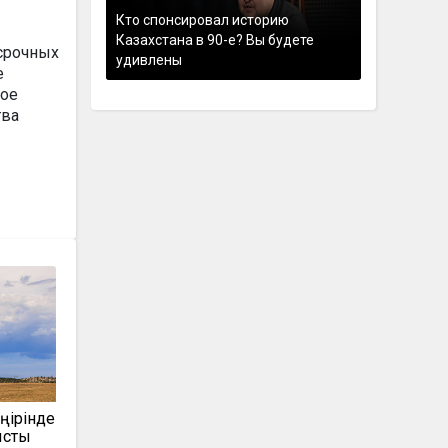
Кто спонсировал историю
Казахстана в 90-е? Вы будете
срочных
удивлены
е
лое
тва
өңірінде
ысты