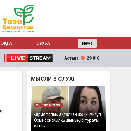
ОҚИҒА
СҰХБАТ
News
Астана
29.8°C
МЫСЛИ В СЛУХ!
МЫСЛИ ВСЛУХ!
я
«Қария толық ақталған жоқ»: Айгүл
Орынбек жылқышының ісі туралы
айтты