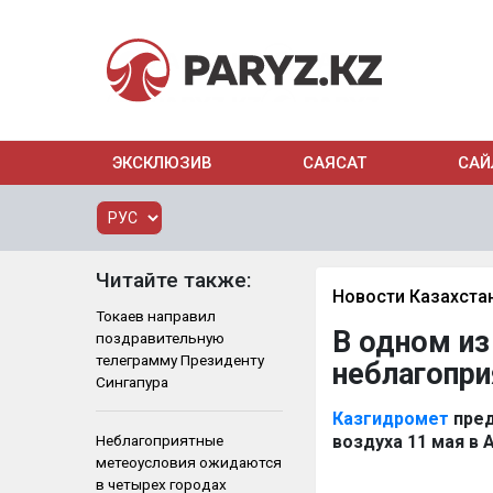
ЭКСКЛЮЗИВ
САЯСАТ
САЙ
Читайте также:
Новости Казахста
Токаев направил
В одном из
поздравительную
телеграмму Президенту
неблагопр
Сингапура
Казгидромет
пред
Неблагоприятные
воздуха 11 мая в
метеоусловия ожидаются
в четырех городах