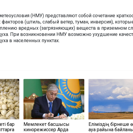
етеоусловия (НМУ) представляют собой сочетание кратко
факторов (штиль, слабый ветер, туман, инверсия), которы
оплению вредных (загрязняющих) веществ в приземном с
духа. При возникновении НМУ возможно ухудшение качес
уха в населенных пунктах.
еті бар
Мемлекет басшысы
Еліміздің бірнеше 
ттарға
кинорежиссер Ардақ
ауа райына байлан