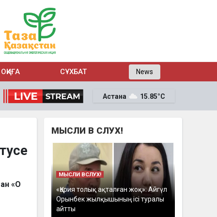
ОҚИҒА
СҰХБАТ
News
Астана
15.85°C
МЫСЛИ В СЛУХ!
атусе
МЫСЛИ ВСЛУХ!
ан «О
«Қария толық ақталған жоқ»: Айгүл
Орынбек жылқышының ісі туралы
айтты