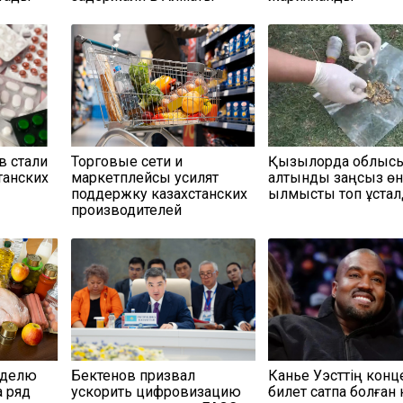
в стали
Торговые сети и
Қызылорда облыс
танских
маркетплейсы усилят
алтынды заңсыз өн
поддержку казахстанских
қылмыстық топ ұста
производителей
еделю
Бектенов призвал
Канье Уэсттің конц
а ряд
ускорить цифровизацию
билет сатпақ болған 