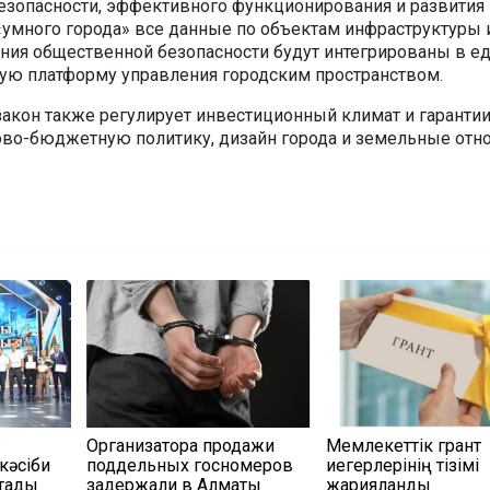
езопасности, эффективного функционирования и развития 
 «умного города» все данные по объектам инфраструктуры 
ния общественной безопасности будут интегрированы в е
ую платформу управления городским пространством.
акон также регулирует инвестиционный климат и гаранти
ово-бюджетную политику, дизайн города и земельные отн
Организатора продажи
Мемлекеттік грант
кәсіби
поддельных госномеров
иегерлерінің тізімі
қтады
задержали в Алматы
жарияланды