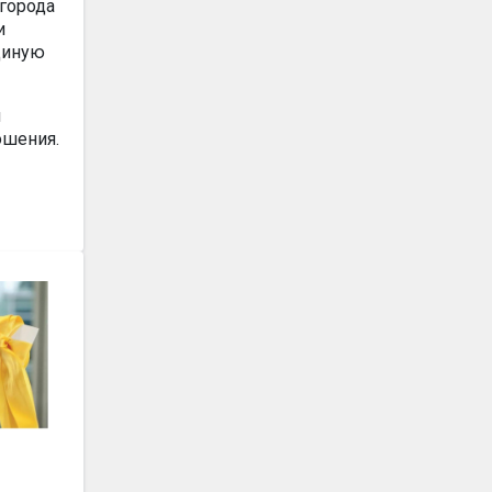
города
и
диную
и
ошения.