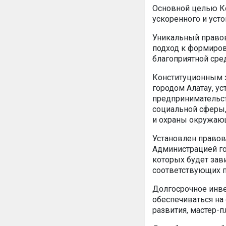
Основной целью Ко
ускоренного и усто
Уникальный правов
подход к формиров
благоприятной сре
Конституционным з
городом Алатау, у
предпринимательст
социальной сферы,
и охраны окружающ
Установлен правов
Администрацией го
которых будет зав
соответствующих п
Долгосрочное инве
обеспечиваться на
развития, мастер-п