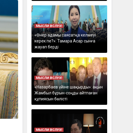
МЫСЛИ ВСЛУХ!
«Өнер адамы саясатқа келмеуі
керек пе?»: Тамара Асар сынға
жауап берді
МЫСЛИ ВСЛУХ!
«Назарбаев үйіне шақырды»: ақын
Жамбыл бұрын-соңды айтпаған
құпиясын бөлісті
МЫСЛИ ВСЛУХ!