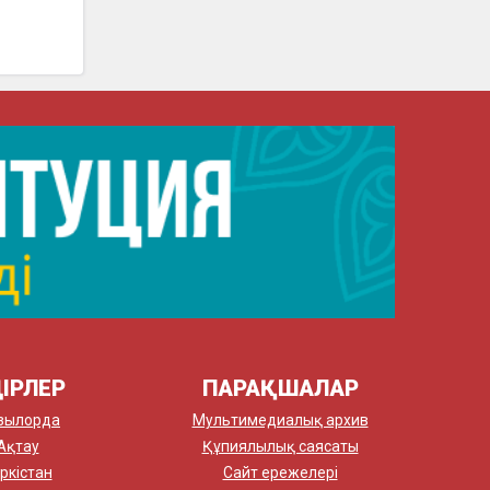
ІРЛЕР
ПАРАҚШАЛАР
зылорда
Мультимедиалық архив
Ақтау
Құпиялылық саясаты
ркістан
Сайт ережелері