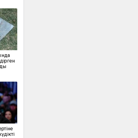
ында
дірген
лды
ертіне
күдікті