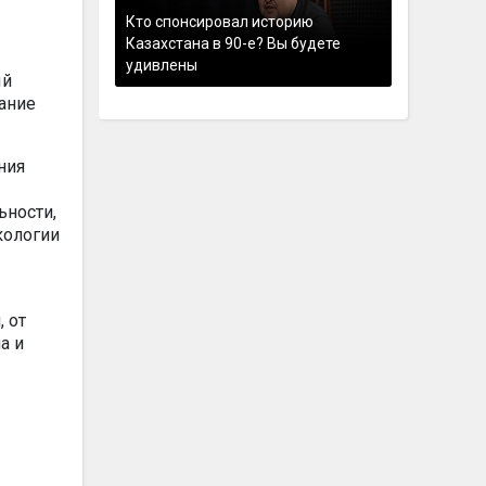
Кто спонсировал историю
Казахстана в 90-е? Вы будете
удивлены
ый
ание
ния
ьности,
кологии
 от
а и