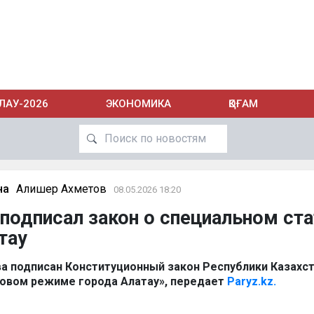
ЛАУ-2026
ЭКОНОМИКА
ҚОҒАМ
на
Алишер Ахметов
08.05.2026 18:20
подписал закон о специальном ст
тау
ва подписан Конституционный закон Республики Казахст
овом режиме города Алатау», передает
Paryz.kz.