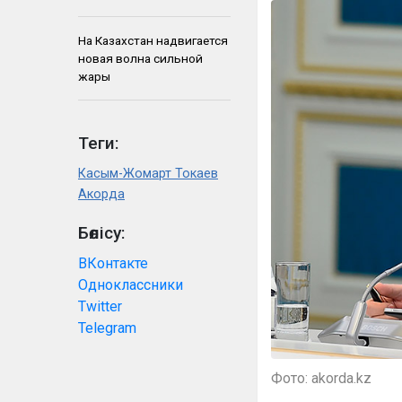
На Казахстан надвигается
новая волна сильной
жары
Теги:
Касым-Жомарт Токаев
Акорда
Бөлісу:
ВКонтакте
Одноклассники
Twitter
Telegram
Фото: akorda.kz