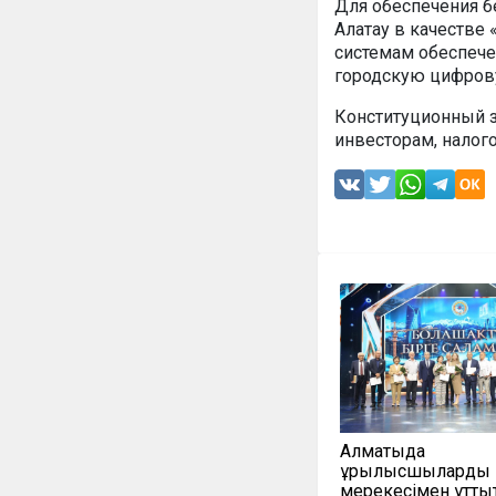
Для обеспечения б
Алатау в качестве
системам обеспече
городскую цифров
Конституционный з
инвесторам, налог
Алматыда
құрылысшыларды 
мерекесімен құтты