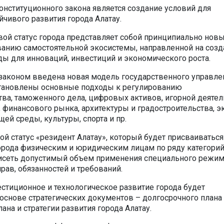
нституционного закона является создание условий для
йчивого развития города Алатау.
ой статус города представляет собой принципиально нов
анию самостоятельной экосистемы, направленной на созд
ды для инноваций, инвестиций и экономического роста.
аконом введена новая модель государственного управле
становлены основные подходы к регулированию
ва, таможенного дела, цифровых активов, игорной деятел
 финансового рынка, архитектуры и градостроительства, э
ей среды, культуры, спорта и пр.
ой статус «резидент Алатау», который будет присваиваться
рода физическим и юридическим лицам по ряду категорий,
исеть допустимый объем применения специального режим
рав, обязанностей и требований.
стиционное и технологическое развитие города будет
 основе стратегических документов – долгосрочного плана
лана и стратегии развития города Алатау.