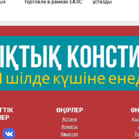
мых
торговли в рамках ЕАЭС
ұсталды
ТТІК
ӨҢІРЛЕР
ӨҢ
ЛЕР
Астана
Қы
Алматы
Көкшетау
Тү