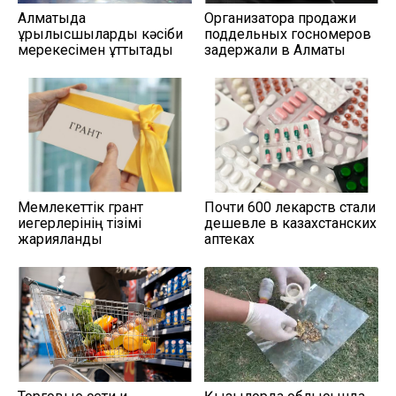
Алматыда
Организатора продажи
құрылысшыларды кәсіби
поддельных госномеров
мерекесімен құттықтады
задержали в Алматы
Мемлекеттік грант
Почти 600 лекарств стали
иегерлерінің тізімі
дешевле в казахстанских
жарияланды
аптеках