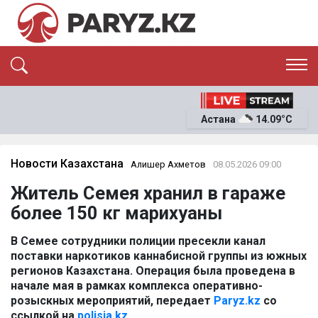
ЭКСКЛЮЗИВ
САЯСАТ
Астана
14.09°C
САЙЛАУ-2026
ЭКОНОМИКА
ҚОҒАМ
ОҚИҒА
Новости Казахстана
Алишер Ахметов
08.05.2026 09:00
СҰХБАТ
Житель Семея хранил в гараже
News
более 150 кг марихуаны
В Семее сотрудники полиции пресекли канал
поставки наркотиков каннабисной группы из южных
регионов Казахстана. Операция была проведена в
начале мая в рамках комплекса оперативно-
розыскных мероприятий, передает
Paryz.kz
со
ссылкой на
polisia.kz.