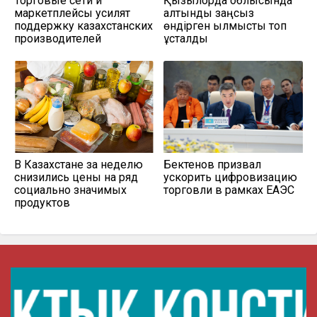
Торговые сети и
Қызылорда облысында
маркетплейсы усилят
алтынды заңсыз
поддержку казахстанских
өндірген қылмыстық топ
производителей
ұсталды
В Казахстане за неделю
Бектенов призвал
снизились цены на ряд
ускорить цифровизацию
социально значимых
торговли в рамках ЕАЭС
продуктов