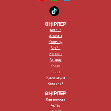
ӨҢІРЛЕР
Астана
Алматы
Көкшетау
Ақтөбе
Қонаев
Атырау
Орал
Тараз
Қарағанды
Қостанай
ӨҢІРЛЕР
Қызылорда
Ақтау