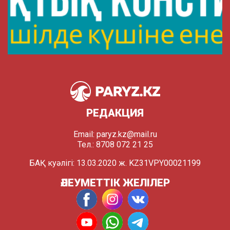
РЕДАКЦИЯ
Email:
paryz.kz@mail.ru
Тел.: 8708 072 21 25
БАҚ куәлігі: 13.03.2020 ж. KZ31VPY00021199
ӘЛЕУМЕТТІК ЖЕЛІЛЕР