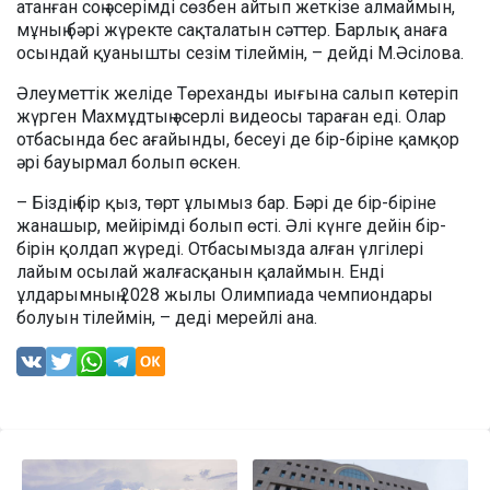
атанған соң әсерімді сөзбен айтып жеткізе алмаймын,
мұның бәрі жүректе сақталатын сәттер. Барлық анаға
осындай қуанышты сезім тілеймін, – дейді М.Әсілова.
Әлеуметтік желіде Төреханды иығына салып көтеріп
жүрген Махмұдтың әсерлі видеосы тараған еді. Олар
отбасында бес ағайынды, бесеуі де бір-біріне қамқор
әрі бауырмал болып өскен.
– Біздің бір қыз, төрт ұлымыз бар. Бәрі де бір-біріне
жанашыр, мейірімді болып өсті. Әлі күнге дейін бір-
бірін қолдап жүреді. Отбасымызда алған үлгілері
лайым осылай жалғасқанын қалаймын. Енді
ұлдарымның 2028 жылы Олимпиада чемпиондары
болуын тілеймін, – деді мерейлі ана.