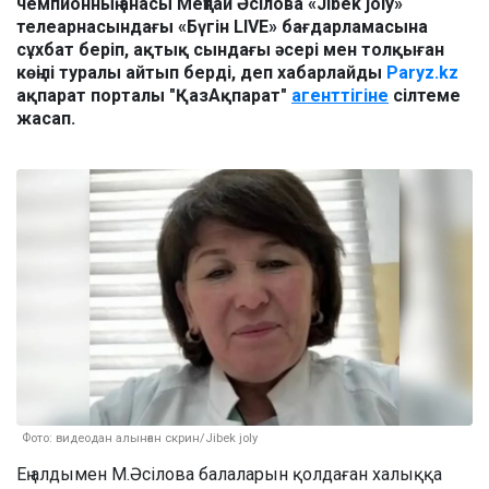
чемпионның анасы Меңтай Әсілова «Jibek joly»
телеарнасындағы «Бүгін LIVE» бағдарламасына
сұхбат беріп, ақтық сындағы әсері мен толқыған
көңілі туралы айтып берді, деп хабарлайды
Paryz.kz
ақпарат порталы "ҚазАқпарат"
агенттігіне
сілтеме
жасап.
Фото: видеодан алынған скрин/Jibek joly
Ең алдымен М.Әсілова балаларын қолдаған халыққа