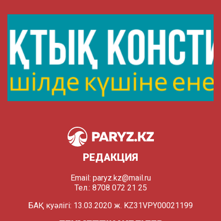
РЕДАКЦИЯ
Email:
paryz.kz@mail.ru
Тел.: 8708 072 21 25
БАҚ куәлігі: 13.03.2020 ж. KZ31VPY00021199