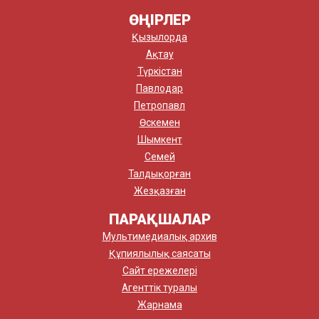
ӨҢІРЛЕР
Қызылорда
Ақтау
Түркістан
Павлодар
Петропавл
Өскемен
Шымкент
Семей
Талдықорған
Жезқазған
ПАРАҚШАЛАР
Мультимедиалық архив
Құпиялылық саясаты
Сайт ережелері
Агенттік туралы
Жарнама