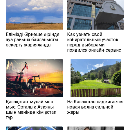
Еліміздің бірнеше өңірінде
Как узнать свой
ауа райына байланысты
избирательный участок
ескерту жарияланды
перед выборами:
появился онлайн-сервис
Қазақстан: мұнай мен
На Казахстан надвигается
мыс. Орталық Азияны
новая волна сильной
шын мәнінде кім ұстап
жары
тұр