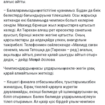
алғыс айтты.
– Балаларамыздың жетістігіне қуанамыз. Бұдан да биік
белестерді бағындыруына тілекшіміз. Осы жарысқа
кеткенде екі баламның да чемпион болып келеріне
сендім. Махмұд бірнеше жыл жарыстарға қатысып
келеді. Ал Төрехан алғаш рет ересектер санатына
ауысып, бірінші жекпе-жегіне қатысты. Оның
қарсыластары да әлдеқайда үлкен, анағұрлым
тәжірибелі. Телефонмен сөйлескенде «Махмұд саған
сенеміз, мына Татошқа да (Төрехан – ред.) ағалық
ақылыңды айтып, рингке қалай шығуды айтып отыр»
дедік, – дейді Меңтай Әсілова.
Чемпиондардың анасы ұлдарының жекпе-жегін ұзақ
қарай алмайтынын жеткізді.
– Кешегі финалға отбасымызбен, туыстарымызбен
жиналдық. Бірақ тікелей қарауға жүрегім
дауаламайды, екінші бөлмеде үй ішімнің даусынан-ақ
біліп отырамын. Бөлек бөлмеде ұлдарымның тілеуін
тілеп отырамын. Ал қазір қос бірдей ұлым чемпион