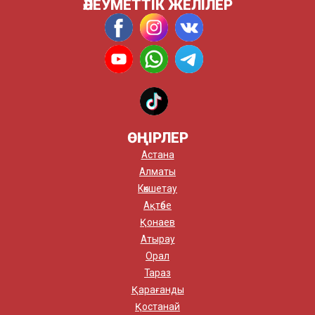
ӘЛЕУМЕТТІК ЖЕЛІЛЕР
ӨҢІРЛЕР
Астана
Алматы
Көкшетау
Ақтөбе
Қонаев
Атырау
Орал
Тараз
Қарағанды
Қостанай