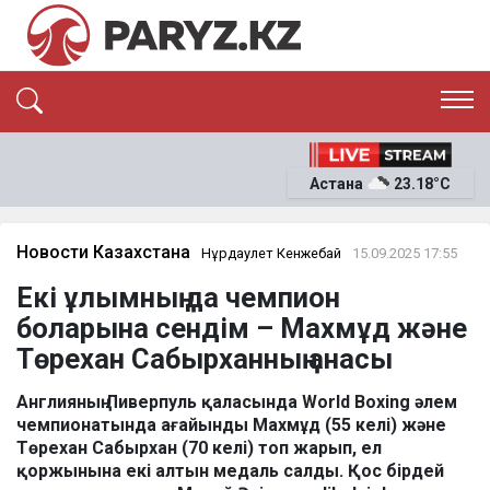
ЭКСКЛЮЗИВ
САЯСАТ
Астана
23.18°C
САЙЛАУ-2026
ЭКОНОМИКА
ҚОҒАМ
ОҚИҒА
Новости Казахстана
Нұрдаулет Кенжебай
15.09.2025 17:55
СҰХБАТ
Екі ұлымның да чемпион
News
боларына сендім – Махмұд және
Төрехан Сабырханның анасы
Англияның Ливерпуль қаласында World Boxing әлем
чемпионатында ағайынды Махмұд (55 келі) және
Төрехан Сабырхан (70 келі) топ жарып, ел
қоржынына екі алтын медаль салды. Қос бірдей