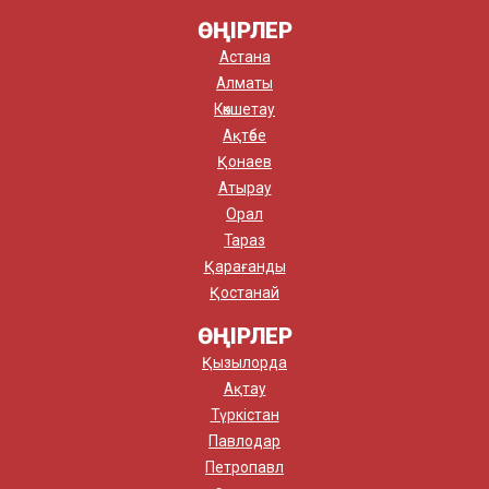
ӨҢІРЛЕР
Астана
Алматы
Көкшетау
Ақтөбе
Қонаев
Атырау
Орал
Тараз
Қарағанды
Қостанай
ӨҢІРЛЕР
Қызылорда
Ақтау
Түркістан
Павлодар
Петропавл