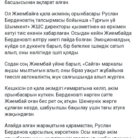
басшысынан ақпарат алған.
Ол Жиембайға қала әкімінің орынбасары Руслан
Берденовтің тапсырмасы бойынша «Тұрғын үй
Шымкент» ЖШС директоры қызметінен өз еркімен
кетуі тиіс екенін хабарлаған. Осыдан кейін Жиембайда
Берденовті өлтіру ниеті пайда болған. Эмоционалдық
күйде ол дүкенге барып, бір бөтелке ішімдік сатып
алып, оны көлігінде ішіп қояды.
Содан соң Жиембай үйіне барып, «Сайга» маркалы
аңшы мылтығын алып, оны біраз уақыт жұбайына
тиесілі автокөліктің жүк салғышында алып жүрген.
Кешкісін ол қала әкімдігі ғимаратына келіп, әкім
орынбасарын күткен. Берденовті көрген сәтте
Жиембай оған бес рет оқ атқан. Шенеунік жерге
құлаған кезде, шабуылшы бақылау үшін тағы атуға
жақындаған.
Алайда алған жарақатына қарамастан, Руслан
Берденов қарсылық көрсеткен. Осы кезде әкім