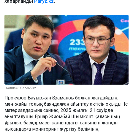
хабарлайды
Paryz.kz
.
Коллаж: Qaz365.kz
Прокурор Бауыржан Қараманов болған жағдайдың
мән-жайы толық баяндалған айыптау актісін оқыды. Іс
материалдарына сәйкес, 2025 жылғы 21 сәуірде
айыпталушы Ернар Жиембай Шымкент қаласының
Құрылыс басқармасы жанындағы салынып жатқан
нысандарға мониторинг жүргізу бөлімінің