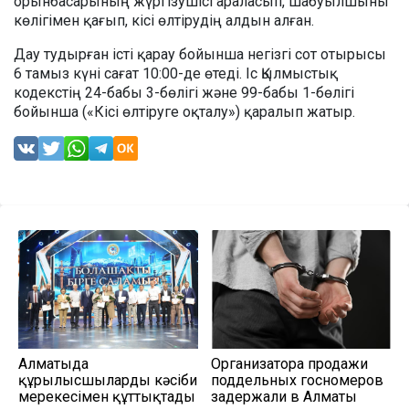
орынбасарының жүргізушісі араласып, шабуылшыны
көлігімен қағып, кісі өлтірудің алдын алған.
Дау тудырған істі қарау бойынша негізгі сот отырысы
6 тамыз күні сағат 10:00-де өтеді. Іс Қылмыстық
кодекстің 24-бабы 3-бөлігі және 99-бабы 1-бөлігі
бойынша («Кісі өлтіруге оқталу») қаралып жатыр.
Алматыда
Организатора продажи
құрылысшыларды кәсіби
поддельных госномеров
мерекесімен құттықтады
задержали в Алматы