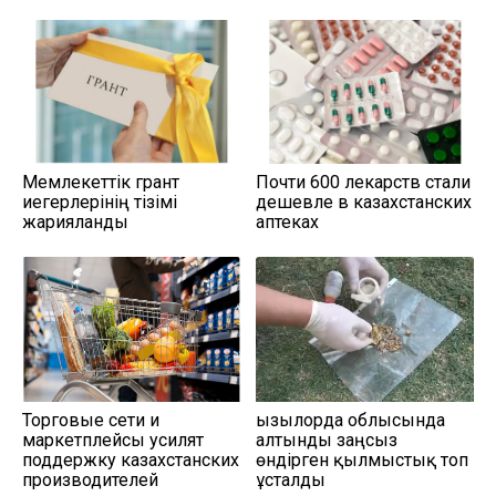
Мемлекеттік грант
Почти 600 лекарств стали
иегерлерінің тізімі
дешевле в казахстанских
жарияланды
аптеках
Торговые сети и
Қызылорда облысында
маркетплейсы усилят
алтынды заңсыз
поддержку казахстанских
өндірген қылмыстық топ
производителей
ұсталды