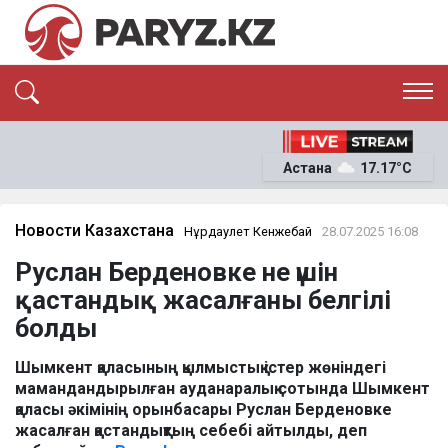
ЭКСКЛЮЗИВ
САЯСАТ
Астана
17.17°C
САЙЛАУ-2026
ЭКОНОМИКА
ҚОҒАМ
ОҚИҒА
Новости Казахстана
Нұрдаулет Кенжебай
28.07.2025 16:08
СҰХБАТ
Руслан Берденовке не үшін
News
қастандық жасалғаны белгілі
болды
Шымкент қаласының қылмыстық істер жөніндегі
мамандандырылған ауданаралық сотында Шымкент
қаласы әкімінің орынбасары Руслан Берденовке
жасалған қастандықтың себебі айтылды, деп