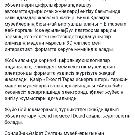
объектілерін цифрлық форматқа көшіру,
автоматтандырылған жүйелерді енгізу бағытында
нақты қадамдар жасалып жатыр. Биыл Қазақстан
музейлерінің бірыңғай виртуалды алаңы – E-museum
веб-порталы іске қосылмақ. Бұл платформа арқылы
әлемнің кез келген нүктесіндегі қолданушылар
еліміздің мәдени мұрасын 3D үлгілер мен
интерактивті форматта көруге мүмкіндік алады.
Жоба аясында көрнекі цифрлық технологиялар
қолданылып, еліміздегі мемлекеттік музей қорын
электронды форматта үздіксіз жүргізуге жағдай
жасалады. Қазір «Ежелгі Тараз ескерткіштері» тарихи-
мәдени музей-қорығының қорғауындағы «Айша бибі
кесенесі» ескерткішінде электрондық билет жүйесін
енгізу жұмыстары қолға алынды.
Жүйе бейнекамерамен, турникетпен жабдықталып,
объектке кіру face id немесе IDcard арқылы жүргізілетін
болады.
Сондай-ақ «Әзірет Сұлтан» музей-қорығының