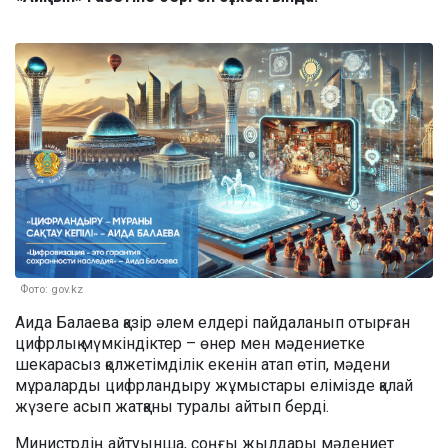
Фото: gov.kz
Аида Балаева қазір әлем елдері пайдаланып отырған
цифрлық мүмкіндіктер – өнер мен мәдениетке
шекарасыз қолжетімділік екенін атап өтіп, мәдени
мұраларды цифрландыру жұмыстары елімізде қалай
жүзеге асып жатқаны туралы айтып берді.
Министрдің айтуынша, соңғы жылдары мәдениет