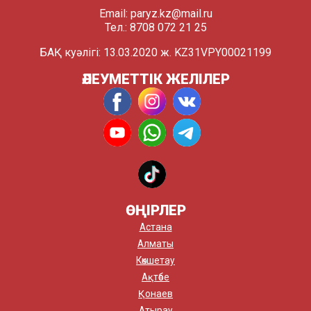
Email:
paryz.kz@mail.ru
Тел.: 8708 072 21 25
БАҚ куәлігі: 13.03.2020 ж. KZ31VPY00021199
ӘЛЕУМЕТТІК ЖЕЛІЛЕР
ӨҢІРЛЕР
Астана
Алматы
Көкшетау
Ақтөбе
Қонаев
Атырау