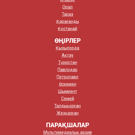
Орал
Тараз
Қарағанды
Қостанай
ӨҢІРЛЕР
Қызылорда
Ақтау
Түркістан
Павлодар
Петропавл
Өскемен
Шымкент
Семей
Талдықорған
Жезқазған
ПАРАҚШАЛАР
Мультимедиалық архив