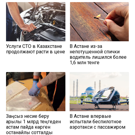
Услуги СТО в Казахстане
В Астане из-за
продолжают расти в цене
непотушенной спички
водитель лишился более
1,6 млн тенге
Заңсыз несие беру
В Астане впервые
арқылы 1 млрд теңгеден
испытали беспилотное
астам пайда көрген
аэротакси с пассажиром
қостанайлық сотталды