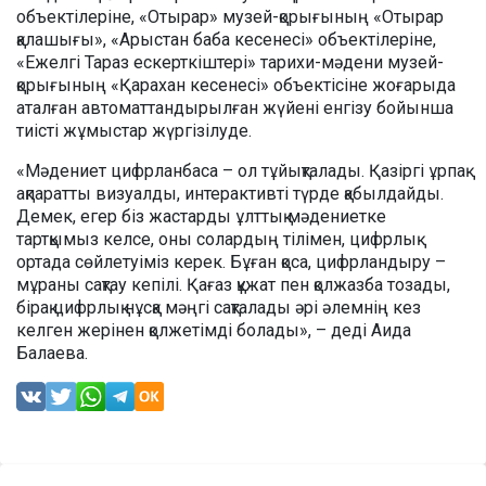
объектілеріне, «Отырар» музей-қорығының «Отырар
қалашығы», «Арыстан баба кесенесі» объектілеріне,
«Ежелгі Тараз ескерткіштері» тарихи-мәдени музей-
қорығының «Қарахан кесенесі» объектісіне жоғарыда
аталған автоматтандырылған жүйені енгізу бойынша
тиісті жұмыстар жүргізілуде.
«Мәдениет цифрланбаса – ол тұйықталады. Қазіргі ұрпақ
ақпаратты визуалды, интерактивті түрде қабылдайды.
Демек, егер біз жастарды ұлттық мәдениетке
тартқымыз келсе, оны солардың тілімен, цифрлық
ортада сөйлетуіміз керек. Бұған қоса, цифрландыру –
мұраны сақтау кепілі. Қағаз құжат пен қолжазба тозады,
бірақ цифрлық нұсқа мәңгі сақталады әрі әлемнің кез
келген жерінен қолжетімді болады», – деді Аида
Балаева.