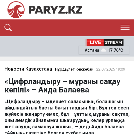
ЭКСКЛЮЗИВ
САЯСАТ
Астана
17.76°C
САЙЛАУ-2026
ЭКОНОМИКА
ҚОҒАМ
ОҚИҒА
Новости Казахстана
Нұрдаулет Кенжебай
22.07.2025 19:09
СҰХБАТ
«Цифрландыру – мұраны сақтау
News
кепілі» – Аида Балаева
«Цифрландыру – мәдениет саласының болашағын
айқындайтын басты бағыттардың бірі. Бұл тек есеп
жүйесін жаңарту емес, бұл – ұлттық мұраны сақтап,
оны әлемдік айналымға шығарудың, келер ұрпаққа
жеткізудің заманауи жолы», – деді Аида Балаева
«Айқын» газетіне берген сұхбатында.