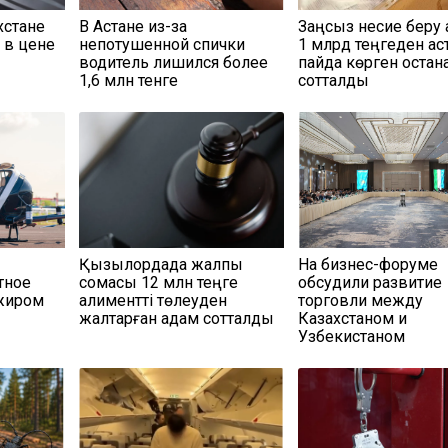
хстане
В Астане из-за
Заңсыз несие беру 
 в цене
непотушенной спички
1 млрд теңгеден ас
водитель лишился более
пайда көрген қостан
1,6 млн тенге
сотталды
Қызылордада жалпы
На бизнес-форуме
тное
сомасы 12 млн теңге
обсудили развитие
ажиром
алиментті төлеуден
торговли между
жалтарған адам сотталды
Казахстаном и
Узбекистаном