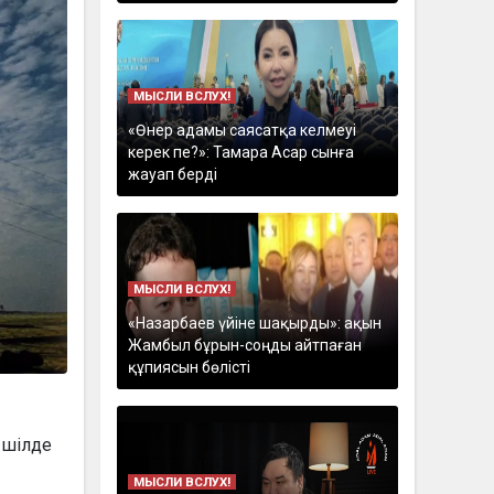
МЫСЛИ ВСЛУХ!
«Өнер адамы саясатқа келмеуі
керек пе?»: Тамара Асар сынға
жауап берді
МЫСЛИ ВСЛУХ!
«Назарбаев үйіне шақырды»: ақын
Жамбыл бұрын-соңды айтпаған
құпиясын бөлісті
9 шілде
МЫСЛИ ВСЛУХ!