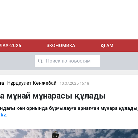
ЛАУ-2026
ЭКОНОМИКА
ҚОҒАМ
на
Нұрдаулет Кенжебай
10.07.2025 16:18
да мұнай мұнарасы құлады
ндағы кен орнында бұрғылауға арналған мұнара құлады
.kz
.