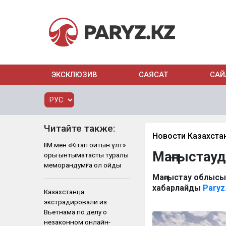
ЭКСКЛЮЗИВ
САЯСАТ
САЙ
Читайте также:
Новости Казахста
ІІМ мен «Кітап оқитын ұлт»
Маңғыстау
қоры ынтымақтастық туралы
меморандумға қол қойды
Маңғыстау облысы
хабарлайды
Paryz
Казахстанца
экстрадировали из
Вьетнама по делу о
незаконном онлайн-