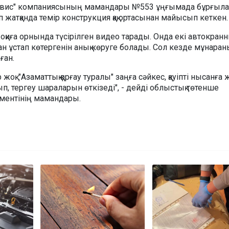
ервис" компаниясының мамандары №553 ұңғымада бұрғыла
жатқанда темір конструкция қақ ортасынан майысып кеткен.
оқиға орнында түсірілген видео тарады. Онда екі автокран
 ұстап көтергенін анық көруге болады. Сол кезде мұнаран
ған.
оқ. "Азаматтық қорғау туралы" заңға сәйкес, қауіпті нысанға
п, тергеу шараларын өткізеді", - дейді облыстық төтенше
ментінің мамандары.