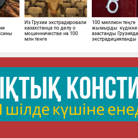
Из Грузии экстрадировали
100 миллион теңге
ии
казахстанца по делу о
жымқырды: күдікке 
есины
мошенничестве на 100
қазақстандық Грузияд
млн тенге
экстрадицияланды