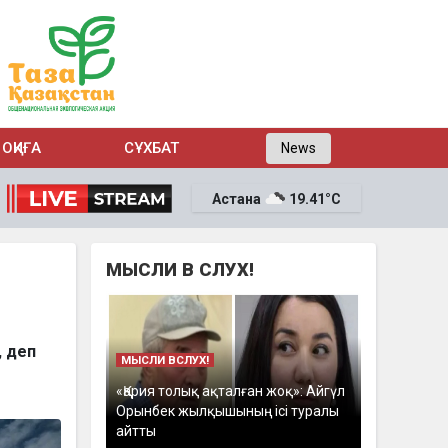
ОҚИҒА
СҰХБАТ
News
Астана
19.41°C
МЫСЛИ В СЛУХ!
, деп
МЫСЛИ ВСЛУХ!
«Қария толық ақталған жоқ»: Айгүл
Орынбек жылқышының ісі туралы
айтты