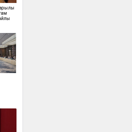
арқылы
там
айлық