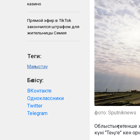
казино
Прямой эфир в TikTok
закончился штрафом для
жительницы Семея
Теги:
Маңғыстау
Бөлісу:
ВКонтакте
Одноклассники
Twitter
фото: Sputniknews
Telegram
Облыстық төтенше ж
күні "Теңге" кен о