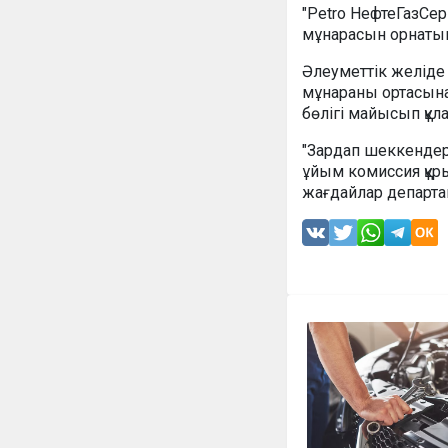
"Petro НефтеГазС
мұнарасын орнатып 
Әлеуметтік желіде 
мұнараны ортасынан
бөлігі майысып құла
"Зардап шеккендер ж
ұйым комиссия құры
жағдайлар департа