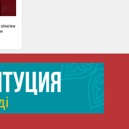
ілінген
ан