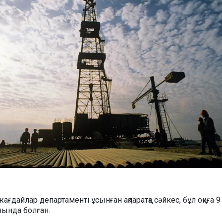
ағдайлар департаменті ұсынған ақпаратқа сәйкес, бұл оқиға 
рнында болған.