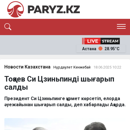
ЭКСКЛЮЗИВ
САЯСАТ
Астана
28.95°C
САЙЛАУ-2026
ЭКОНОМИКА
ҚОҒАМ
ОҚИҒА
Новости Казахстана
Нұрдаулет Кенжебай
18.06.2025 10:22
СҰХБАТ
Тоқаев Си Цзиньпинді шығарып
News
салды
Президент Си Цзиньпинге құрмет көрсетіп, елорда
әуежайынан шығарып салды, деп хабарлады Ақорда.