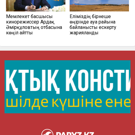
Мемлекет басшысы
Еліміздің бірнеше
кинорежиссер Ардақ
өңірінде ауа райына
Әмірқұловтың отбасына
байланысты ескерту
көңіл айтты
жарияланды