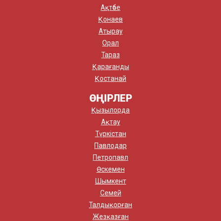
Ақтөбе
Қонаев
Атырау
Орал
Тараз
Қарағанды
Қостанай
ӨҢІРЛЕР
Қызылорда
Ақтау
Түркістан
Павлодар
Петропавл
Өскемен
Шымкент
Семей
Талдықорған
Жезқазған