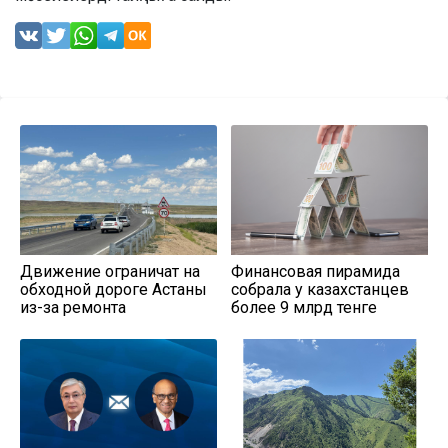
Движение ограничат на
Финансовая пирамида
обходной дороге Астаны
собрала у казахстанцев
из-за ремонта
более 9 млрд тенге