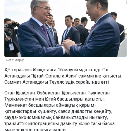
Фото: Ақорда
ҚХР төрағасы Қазақстанға 16 маусымда келді. Ол
Астанадағы "Қытай-Орталық Азия" саммитіне қатысты.
Саммит Астанадағы Тәуелсіздік сарайында өтті.
Оған Қазақстан, Өзбекстан, Қырғызстан, Тәжікстан,
Түрікменстан мен Қытай басшылары қатысты.
Мемлекет басшылары аймақтық қарым-
қатынастарды күшейту, саяси диалогты кеңейту,
сауда-экономикалық байланыстарды нығайту,
транзиттік интеграцияны дамыту және тағы басқа
мәселелерді талқыға салды.