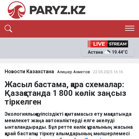
ЭКСКЛЮЗИВ
САЯСАТ
Астана
19.44°C
САЙЛАУ-2026
ЭКОНОМИКА
ҚОҒАМ
ОҚИҒА
Новости Казахстана
Алишер Ахметов
22.05.2025 16:16
СҰХБАТ
Жасыл бастама, қара схемалар:
News
Қазақстанда 1 800 көлік заңсыз
тіркелген
Экологиялық қауіпсіздікті қамтамасыз ету мақсатында
мемлекет жаңа автокөліктерді елге әкелуді
ынталандырады. Бұл ретте көлік құралының жасына
қарай бастапқы тіркеу алымдарының мөлшерлемесі