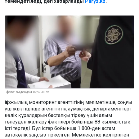
төмендетіледі, деп хабарлайды
Paryz.kz
.
фото: видеодан скриншот
Қаржылық мониторинг агенттігінің мәліметінше, соңғы
үш жыл ішінде агенттіктің аумақтық департаменттері
көлік құралдарын бастапқы тіркеу үшін алым
төлеуден жалтару фактілері бойынша 88 қылмыстық
істі тергеді. Бұл істер бойынша 1 800-ден астам
автокөлік заңсыз тіркелген. Мемлекетке келтірілген