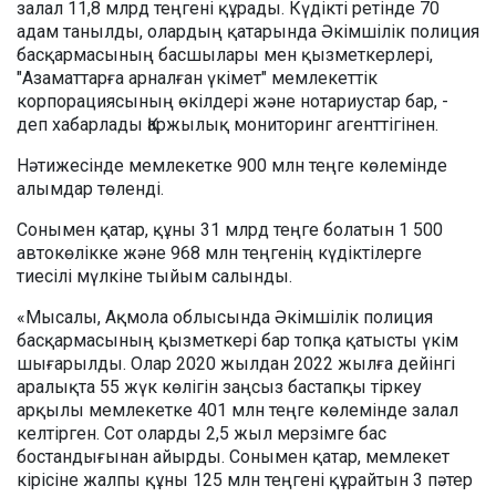
залал 11,8 млрд теңгені құрады. Күдікті ретінде 70
адам танылды, олардың қатарында Әкімшілік полиция
басқармасының басшылары мен қызметкерлері,
"Азаматтарға арналған үкімет" мемлекеттік
корпорациясының өкілдері және нотариустар бар, -
деп хабарлады Қаржылық мониторинг агенттігінен.
Нәтижесінде мемлекетке 900 млн теңге көлемінде
алымдар төленді.
Сонымен қатар, құны 31 млрд теңге болатын 1 500
автокөлікке және 968 млн теңгенің күдіктілерге
тиесілі мүлкіне тыйым салынды.
«Мысалы, Ақмола облысында Әкімшілік полиция
басқармасының қызметкері бар топқа қатысты үкім
шығарылды. Олар 2020 жылдан 2022 жылға дейінгі
аралықта 55 жүк көлігін заңсыз бастапқы тіркеу
арқылы мемлекетке 401 млн теңге көлемінде залал
келтірген. Сот оларды 2,5 жыл мерзімге бас
бостандығынан айырды. Сонымен қатар, мемлекет
кірісіне жалпы құны 125 млн теңгені құрайтын 3 пәтер