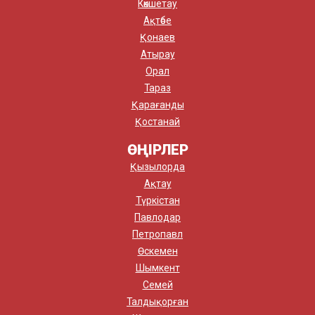
Көкшетау
Ақтөбе
Қонаев
Атырау
Орал
Тараз
Қарағанды
Қостанай
ӨҢІРЛЕР
Қызылорда
Ақтау
Түркістан
Павлодар
Петропавл
Өскемен
Шымкент
Семей
Талдықорған