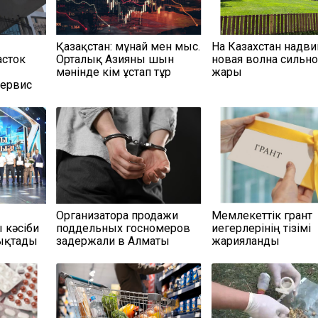
Қазақстан: мұнай мен мыс.
На Казахстан надви
асток
Орталық Азияны шын
новая волна сильн
мәнінде кім ұстап тұр
жары
сервис
Организатора продажи
Мемлекеттік грант
кәсіби
поддельных госномеров
иегерлерінің тізімі
тықтады
задержали в Алматы
жарияланды