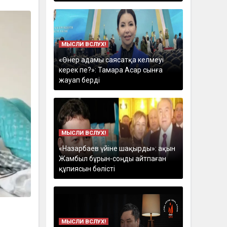
МЫСЛИ ВСЛУХ!
«Өнер адамы саясатқа келмеуі
керек пе?»: Тамара Асар сынға
жауап берді
МЫСЛИ ВСЛУХ!
«Назарбаев үйіне шақырды»: ақын
Жамбыл бұрын-соңды айтпаған
құпиясын бөлісті
МЫСЛИ ВСЛУХ!