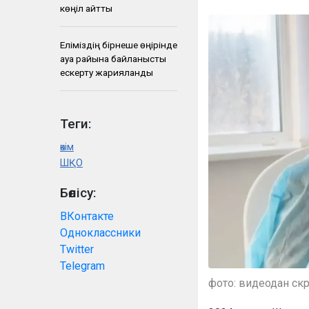
көңіл айтты
Еліміздің бірнеше өңірінде
ауа райына байланысты
ескерту жарияланды
Теги:
әкім
ШҚО
Бөлісу:
ВКонтакте
Одноклассники
Twitter
Telegram
фото: видеодан ск