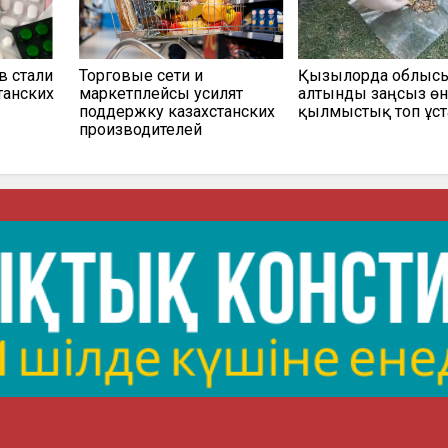
в стали
Торговые сети и
Қызылорда облыс
танских
маркетплейсы усилят
алтынды заңсыз өн
поддержку казахстанских
қылмыстық топ ұс
производителей