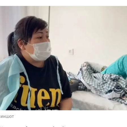
риншот