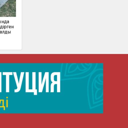
ында
дірген
талды