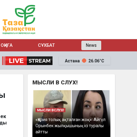
ОҚИҒА
СҰХБАТ
News
Астана
26.06°C
МЫСЛИ В СЛУХ!
лы
МЫСЛИ ВСЛУХ!
мек
«Қария толық ақталған жоқ»: Айгүл
йды
Орынбек жылқышының ісі туралы
айтты