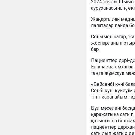
2024 жылы Шығыс 
ауруханасының екі
Жаңартылған меди
палаталар пайда б
Сонымен қатар, жа
жоспарланып отыр.
бар.
Пациенттер дәрі-
Елікпаева емханаға
теңге жұмсауға мәж
«Бейсенбі күні бал
Сенбі күні күйеуім 
тіпті қарапайым ги
Бұл мәселені басқа
қаражатына сатып а
қатысты өз болжамы
пациенттер дәріхан
сатылып жатыр деге