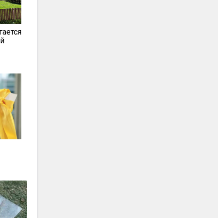
гается
ой