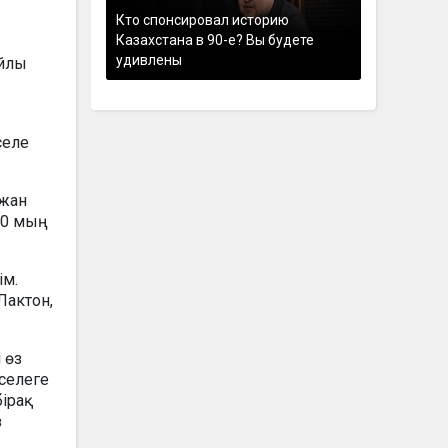
Кто спонсировал историю
Казахстана в 90-е? Вы будете
удивлены
айлы
селе
ржан
00 мың
ім.
 Лактон,
 өз
әселеге
бірақ
з