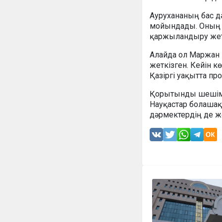
Аурухананың бас д
мойындады. Оның 
қаржыландыру жеті
Алайда ол Маржан Е
жеткізген. Кейін к
Қазіргі уақытта пр
Қорытынды шешім әл
Науқастар болашақ
дәрмектердің де же