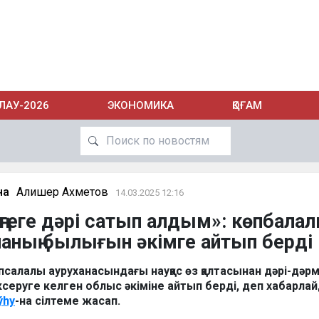
ЛАУ-2026
ЭКОНОМИКА
ҚОҒАМ
на
Алишер Ахметов
14.03.2025 12:16
еңгеге дәрі сатып алдым»: көпбала
наның былығын әкімге айтып берді
псалалы ауруханасындағы науқас өз қалтасынан дәрі-дәр
серуге келген облыс әкіміне айтып берді, деп хабарла
ýhy
-на сілтеме жасап.