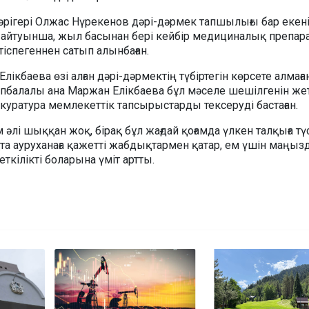
әрігері Олжас Нүрекенов дәрі-дәрмек тапшылығы бар екен
айтуынша, жыл басынан бері кейбір медициналық препара
спегеннен сатып алынбаған.
лікбаева өзі алған дәрі-дәрмектің түбіртегін көрсете алмағ
өпбалалы ана Маржан Елікбаева бұл мәселе шешілгенін жет
окуратура мемлекеттік тапсырыстарды тексеруді бастаған.
і шыққан жоқ, бірақ бұл жағдай қоғамда үлкен талқыға түс
та ауруханаға қажетті жабдықтармен қатар, ем үшін маңыз
ткілікті боларына үміт артты.