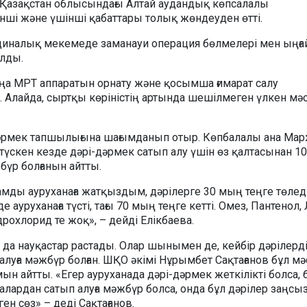
Қазақстан облысындағы Алтай аудандық көпсалалы
нші және үшінші қабаттары толық жөндеуден өтті.
циналық мекемеде заманауи операция бөлмелері мен ыңғ
олды.
ңа МРТ аппаратын орнату және қосымша ғимарат салу
 Алайда, сыртқы көріністің артында шешілмеген үлкен мә
дәрмек тапшылығына шағымданып отыр. Көпбалалы ана Ма
 түскен кезде дәрі-дәрмек сатып алу үшін өз қалтасынан 1
бүр болғанын айтты.
амды ауруханаға жатқыздым, дәрілерге 30 мың теңге төлед
де ауруханаға түсті, тағы 70 мың теңге кетті. Омез, Пантенол,
дрохлорид те жоқ», – дейді Елікбаева.
 да науқастар растады. Олар шынымен де, кейбір дәрілерді
луға мәжбүр болған. ШҚО әкімі Нұрымбет Сақтағанов бұл м
н айтты. «Егер ауруханада дәрі-дәрмек жеткілікті болса, 
алардан сатып алуға мәжбүр болса, онда бұл дәрілер заңсы
н сөз» – деді Сақтағанов.