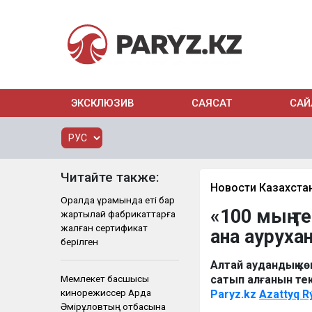
ЭКСКЛЮЗИВ
САЯСАТ
САЙ
Читайте также:
Новости Казахста
Оралда құрамында еті бар
«100 мың т
жартылай фабрикаттарға
жалған сертификат
ана ауруха
берілген
Алтай аудандық кө
Мемлекет басшысы
сатып алғанын тек
кинорежиссер Ардақ
Paryz.kz
Azattyq R
Әмірқұловтың отбасына