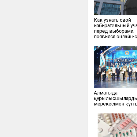
Как узнать свой
избирательный уч
перед выборами:
появился онлайн-
Алматыда
құрылысшыларды 
мерекесімен құт