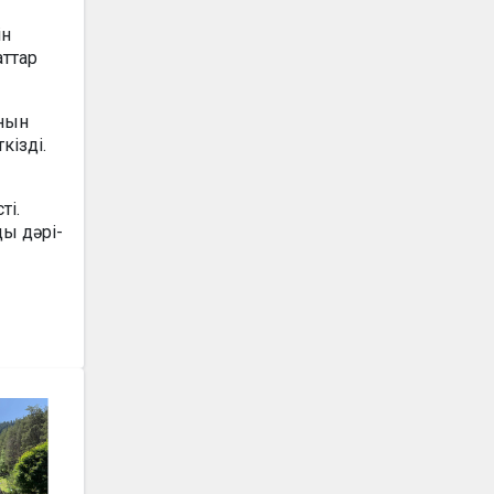
ін
ттар
анын
кізді.
ті.
ды дәрі-