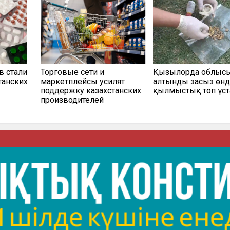
в стали
Торговые сети и
Қызылорда облыс
танских
маркетплейсы усилят
алтынды заңсыз өнд
поддержку казахстанских
қылмыстық топ ұс
производителей