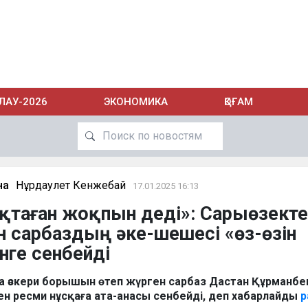
ЛАУ-2026
ЭКОНОМИКА
ҚОҒАМ
на
Нұрдаулет Кенжебай
17.01.2025 16:13
ықтаған жоқпын деді»: Сарыөзекте
н сарбаздың әке-шешесі «өз-өзін
нге сенбейді
 әскери борышын өтеп жүрген сарбаз Дастан Құрманбек
ен ресми нұсқаға ата-анасы сенбейді, деп хабарлайды
p