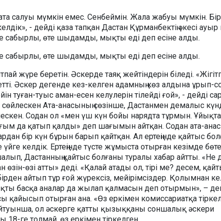
 ата салуы мүмкін емес. Сенбеймін. Жала жабуы мүмкін. Бір
лдік», - дейді қаза тапқан Дастан Құрманбектің әкесі ауыр 
е сабырлы, өте шыдамды, мықты еді деп есіне алды.
е сабырлы, өте шыдамды, мықты еді деп есіне алды.
пай жүре беретін. Әскерде таяқ жейтіндерін біледі. «Жігітп
ті. Әскер дегенде кез-келген адамның көз алдына ұрып-с
йін туған-туыс аман-есен келулерін тілейді ғой», - дейді са
т сөйлескен Ата-анасының сөзінше, Дастанмен демалыс күн
лескен. Содан ол «мен үш күн бойы нарядта тұрмын. Ұйықта
яғым да қатып қалды» деп шағымын айтқан. Содан ата-ана
рдан бір күн бұрын барып қайтқан. Ал ертеңінде қайтыс бо
де үйге келдік. Ертеңінде түсте жұмыста отырған кезімде бөт
алып, Дастанның қайтыс болғаны туралы хабар айтты. «Не 
н өзін-өзі атты» деді. «Қалай атады ол, тірі ме? десем, қай
ірден айтып тұр ғой жүрексіз, мейірімсіздер. Қолымнан ке
яқты басқа аналар да жылап қалмасын деп отырмын», – де
ы қайысып отырған ана. «Өз еркімен комиссариатқа тірке
ң айтуынша, ол әскерге қатты қызыққаны соншалық әскери
 18-ге толмай, өз еркімен тіркелген.