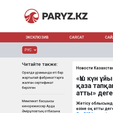
ЭКСКЛЮЗИВ
САЯСАТ
САЙ
Читайте также:
Новости Казахста
Оралда құрамында еті бар
«Үш күн ұй
жартылай фабрикаттарға
жалған сертификат
қаза тапқа
берілген
атты» деге
Мемлекет басшысы
Жетісу облысында
кинорежиссер Ардақ
өзіне оқ атты дег
Әмірқұловтың отбасына