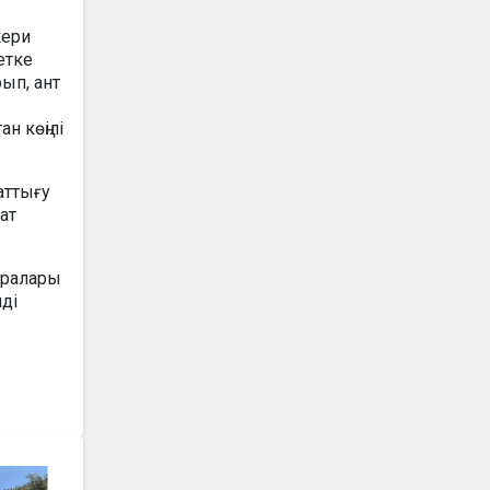
кери
етке
рып, ант
н көңілі
аттығу
ат
аралары
ді