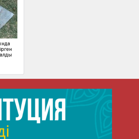
ында
ірген
талды