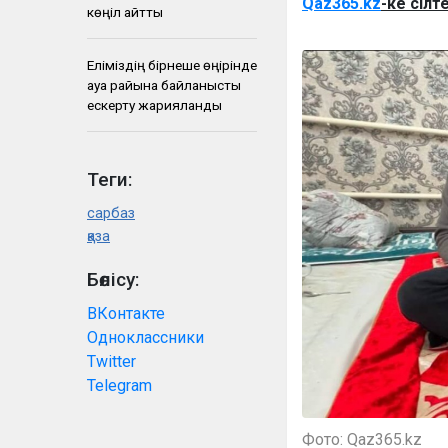
Qaz365.kz
-ке сілт
көңіл айтты
Еліміздің бірнеше өңірінде
ауа райына байланысты
ескерту жарияланды
Теги:
сарбаз
қаза
Бөлісу:
ВКонтакте
Одноклассники
Twitter
Telegram
Фото: Qaz365.kz