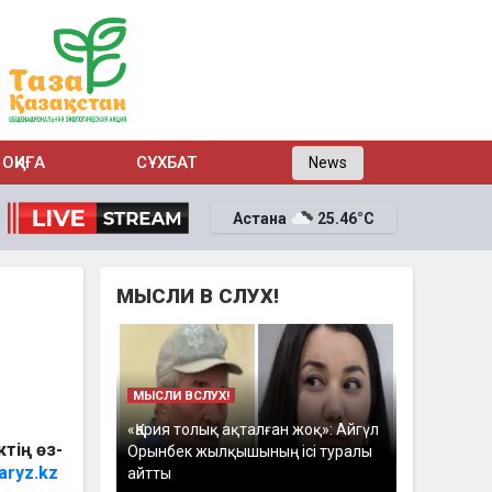
ОҚИҒА
СҰХБАТ
News
Астана
25.46°C
МЫСЛИ В СЛУХ!
МЫСЛИ ВСЛУХ!
«Қария толық ақталған жоқ»: Айгүл
тің өз-
Орынбек жылқышының ісі туралы
aryz.kz
айтты