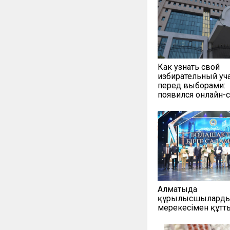
Как узнать свой
избирательный уч
перед выборами:
появился онлайн-
Алматыда
құрылысшыларды 
мерекесімен құт