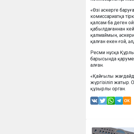
«Өзі әскерге баруғ
комиссариатқа тір
қалсам ба деген ойы
қабылдағаннан кейі
қалмаймын, әскери 
қалған екен ғой, ә
Ресми нұсқа Құрлы
барысында қарумен
алған.
«Қайғылы жағдайды
жүргізіліп жатыр.
құзырлы орган.