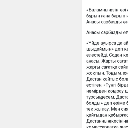
«Баламның өзін-өзі
бұрын ғана барып ке
Анасы сарбазды өт
Анасы сарбазды өт
«Үйде ауырса да айт
шыдаймын» деп кет
елестейді. Содан ке
анасы. Жарты саға
жарты сағатқа сөй
жоқпын. Тоңдым, а
Дастан қайтыс бола
естіген. «Түнгі бір
нөмірден қоңырау ш
тұрсың десем, Даста
болды» деп өзіме б
тек жылау. Мен си
қайғыдан қабырғас
Дастанның әкесіні
комиссариатқа жасы