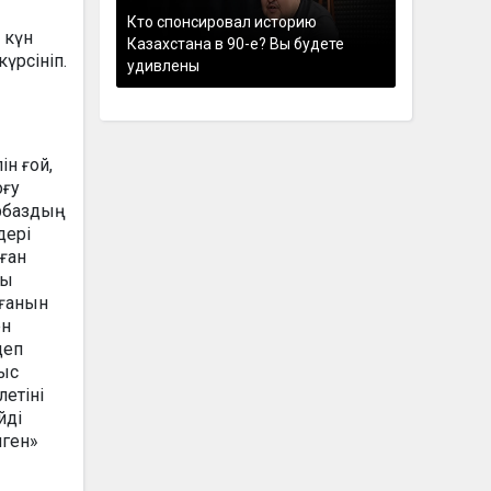
Кто спонсировал историю
 күн
Казахстана в 90-е? Вы будете
күрсініп.
удивлены
ін ғой,
оғу
рбаздың
дері
ған
сы
лғанын
ен
деп
тыс
летіні
йді
лген»