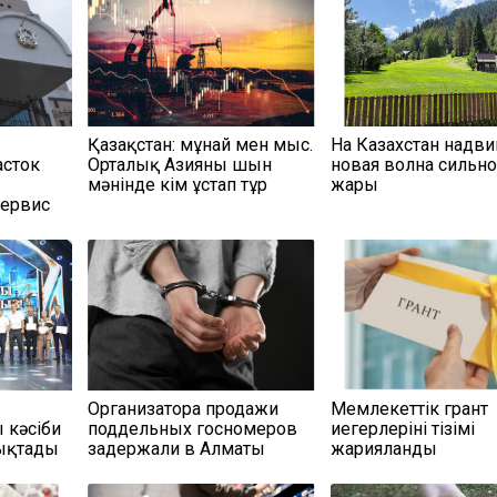
Қазақстан: мұнай мен мыс.
На Казахстан надви
асток
Орталық Азияны шын
новая волна сильн
мәнінде кім ұстап тұр
жары
сервис
Организатора продажи
Мемлекеттік грант
кәсіби
поддельных госномеров
иегерлерінің тізімі
тықтады
задержали в Алматы
жарияланды