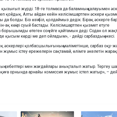
а қызығып жүрді. 18-ге толмаса да баламның қалауымен әс
кеп қойдық. Алты айдан кейін келісімшартпен әскери қызм
 да болды. Біз өзің біл, қолдаймыз дедік. Бірақ әскерге ба
н-ақ көңілі суый бастады. Келісімшартпен қызмет етуге
борышымды өтеген соң үйге қайтамын деді. Содан ол жақта
лде қысым көрді ме деп ойладым», - дейді сарбаздың әкесі.
қ әскерлері қолбасшылығының мәліметінше, сарбаз оқу-ж
 жұмыс істеу ережелерін сақтамай, өлімге әкелетін жарақ
ң себептері мен жағдайлары анықталып жатыр. Тергеу ш
 Оқиға орнында арнайы комиссия жұмыс істеп жатыр», – дей