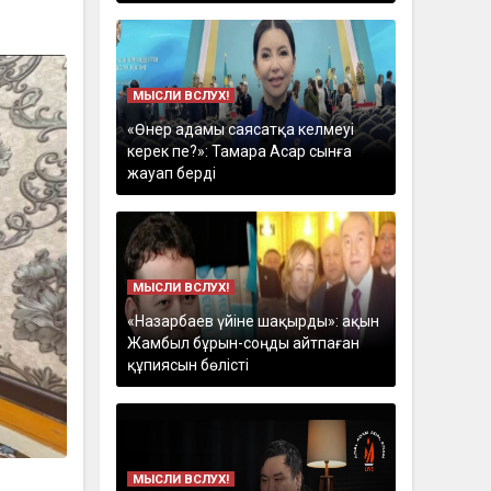
МЫСЛИ ВСЛУХ!
«Өнер адамы саясатқа келмеуі
керек пе?»: Тамара Асар сынға
жауап берді
МЫСЛИ ВСЛУХ!
«Назарбаев үйіне шақырды»: ақын
Жамбыл бұрын-соңды айтпаған
құпиясын бөлісті
МЫСЛИ ВСЛУХ!