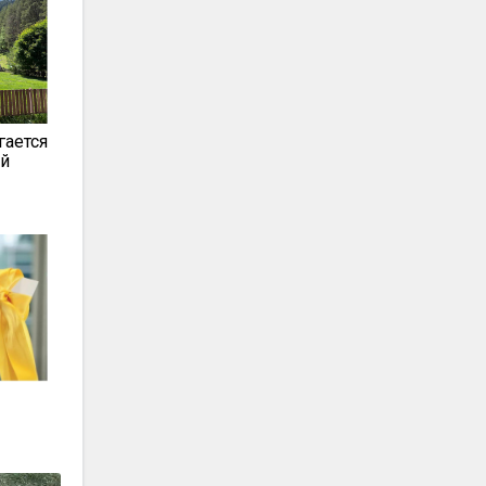
гается
ой