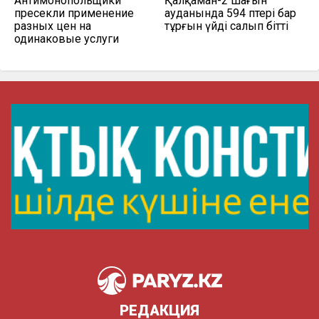
Антимонопольщики
Қалқаман-2 шағын
пресекли применение
ауданында 594 пәтері бар
разных цен на
тұрғын үйді салып бітті
одинаковые услуги
РЕДАКЦИЯ