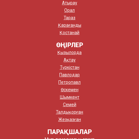
Атырау
Орал
Тараз
Қарағанды
Қостанай
ӨҢІРЛЕР
Қызылорда
Ақтау
Түркістан
Павлодар
Петропавл
Өскемен
Шымкент
Семей
Талдықорған
Жезқазған
ПАРАҚШАЛАР