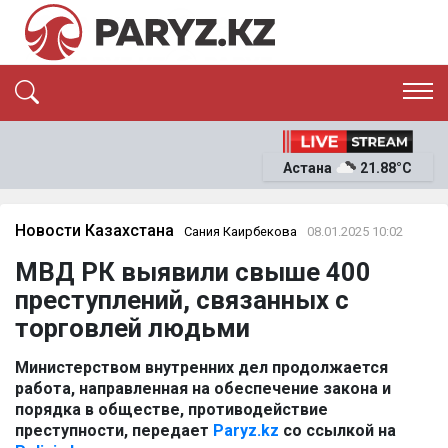
ЭКСКЛЮЗИВ
САЯСАТ
Астана
21.88°C
САЙЛАУ-2026
ЭКОНОМИКА
ҚОҒАМ
ОҚИҒА
Новости Казахстана
Сания Каирбекова
08.01.2025 10:02
СҰХБАТ
МВД РК выявили свыше 400
News
преступлений, связанных с
торговлей людьми
Министерством внутренних дел продолжается
работа, направленная на обеспечение закона и
порядка в обществе, противодействие
преступности, передает
Paryz.kz
со ссылкой на