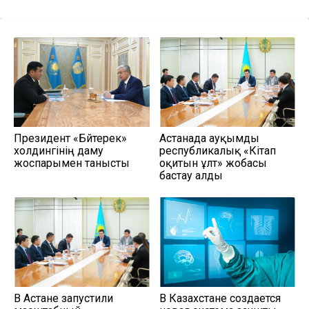
Президент «Бәйтерек»
Астанада ауқымды
холдингінің даму
республикалық «Кітап
жоспарымен танысты
оқитын ұлт» жобасы
бастау алды
В Астане запустили
В Казахстане создается