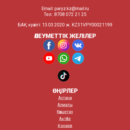
Email:
paryz.kz@mail.ru
Тел.: 8708 072 21 25
БАҚ куәлігі: 13.03.2020 ж. KZ31VPY00021199
ӘЛЕУМЕТТІК ЖЕЛІЛЕР
ӨҢІРЛЕР
Астана
Алматы
Көкшетау
Ақтөбе
Қонаев