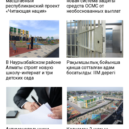
масштабный
новая система защиты
республиканский проект
средств ОСМС от
«Читающая нация»
необоснованных выплат
В Наурызбайском районе
Рақымшылық бойынша
Алматы строят новую
қанша сотталған адам
школу-интернат и три
босатылды: ІІМ дерегі
детских сада