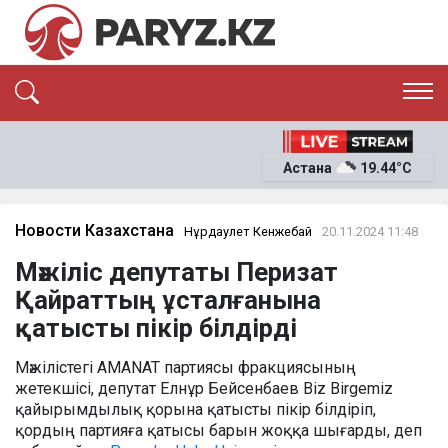
ЭКСКЛЮЗИВ
САЯСАТ
Астана
19.44°C
САЙЛАУ-2026
ЭКОНОМИКА
ҚОҒАМ
ОҚИҒА
Новости Казахстана
Нұрдаулет Кенжебай
20.11.2024 11:48
СҰХБАТ
Мәжіліс депутаты Перизат
News
Қайраттың ұсталғанына
қатысты пікір білдірді
Мәжілістегі AMANAT партиясы фракциясының
жетекшісі, депутат Елнұр Бейсенбаев Biz Birgemiz
қайырымдылық қорына қатысты пікір білдіріп,
қордың партияға қатысы барын жоққа шығарды, деп