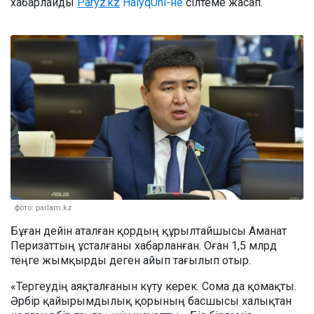
хабарлайды
Paryz.kz
HalyqUni-не
сілтеме жасап.
фото: parlam.kz
Бұған дейін аталған қордың құрылтайшысы Аманат
Перизаттың ұсталғаны хабарланған. Оған 1,5 млрд
теңге жымқырды деген айып тағылып отыр.
«Тергеудің аяқталғанын күту керек. Сома да қомақты.
Әрбір қайырымдылық қорының басшысы халықтан