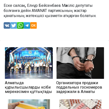
Еске салсақ, Елнұр Бейсенбаев Мәжіліс депутаты
болғанға дейін AMANAT партиясының жастар
қанатының жетекшісі қызметін атқарған болатын.
Алматыда
Организатора продажи
құрылысшыларды кәсіби
поддельных госномеров
мерекесімен құттықтады
задержали в Алматы