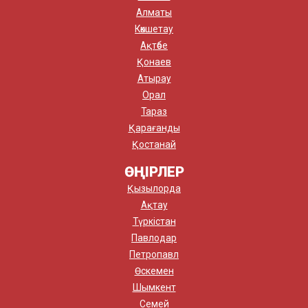
Алматы
Көкшетау
Ақтөбе
Қонаев
Атырау
Орал
Тараз
Қарағанды
Қостанай
ӨҢІРЛЕР
Қызылорда
Ақтау
Түркістан
Павлодар
Петропавл
Өскемен
Шымкент
Семей