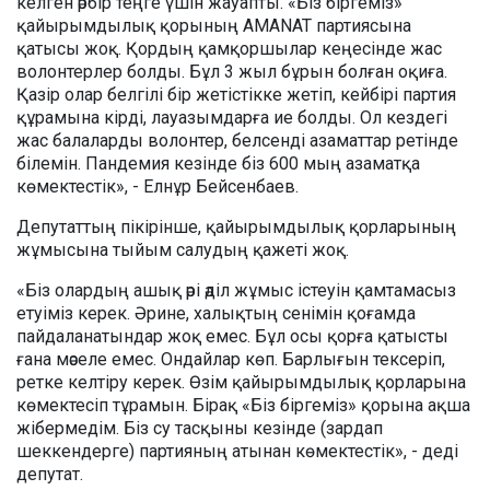
келген әрбір теңге үшін жауапты. «Біз біргеміз»
қайырымдылық қорының AMANAT партиясына
қатысы жоқ. Қордың қамқоршылар кеңесінде жас
волонтерлер болды. Бұл 3 жыл бұрын болған оқиға.
Қазір олар белгілі бір жетістікке жетіп, кейбірі партия
құрамына кірді, лауазымдарға ие болды. Ол кездегі
жас балаларды волонтер, белсенді азаматтар ретінде
білемін. Пандемия кезінде біз 600 мың азаматқа
көмектестік», - Елнұр Бейсенбаев.
Депутаттың пікірінше, қайырымдылық қорларының
жұмысына тыйым салудың қажеті жоқ.
«Біз олардың ашық әрі әділ жұмыс істеуін қамтамасыз
етуіміз керек. Әрине, халықтың сенімін қоғамда
пайдаланатындар жоқ емес. Бұл осы қорға қатысты
ғана мәселе емес. Ондайлар көп. Барлығын тексеріп,
ретке келтіру керек. Өзім қайырымдылық қорларына
көмектесіп тұрамын. Бірақ «Біз біргеміз» қорына ақша
жібермедім. Біз су тасқыны кезінде (зардап
шеккендерге) партияның атынан көмектестік», - деді
депутат.