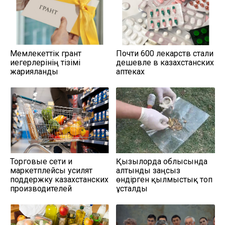
Мемлекеттік грант
Почти 600 лекарств стали
иегерлерінің тізімі
дешевле в казахстанских
жарияланды
аптеках
Торговые сети и
Қызылорда облысында
маркетплейсы усилят
алтынды заңсыз
поддержку казахстанских
өндірген қылмыстық топ
производителей
ұсталды