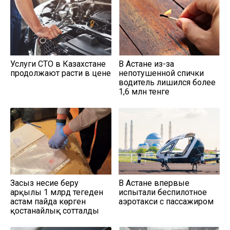
Услуги СТО в Казахстане
В Астане из-за
продолжают расти в цене
непотушенной спички
водитель лишился более
1,6 млн тенге
Заңсыз несие беру
В Астане впервые
арқылы 1 млрд теңгеден
испытали беспилотное
астам пайда көрген
аэротакси с пассажиром
қостанайлық сотталды