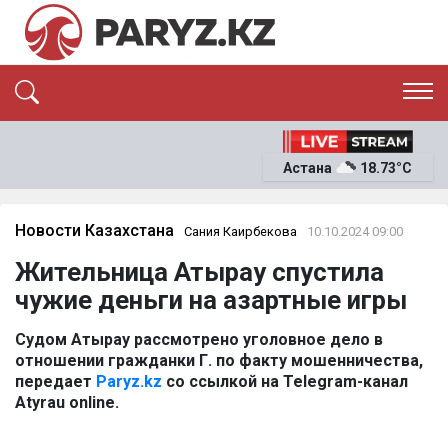
ЭКСКЛЮЗИВ
САЯСАТ
Астана
18.73°C
САЙЛАУ-2026
ЭКОНОМИКА
ҚОҒАМ
ОҚИҒА
Новости Казахстана
Сания Каирбекова
10.10.2024 09:00
СҰХБАТ
Жительница Атырау спустила
News
чужие деньги на азартные игры
Судом Атырау рассмотрено уголовное дело в
отношении гражданки Г. по факту мошенничества,
передает
Paryz.kz
со ссылкой на Telegram-канал
Atyrau online.