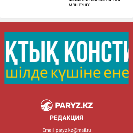
млн тенге
РЕДАКЦИЯ
Email:
paryz.kz@mail.ru