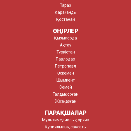
Тараз
Қарағанды
Қостанай
ӨҢІРЛЕР
Қызылорда
Ақтау
Түркістан
Павлодар
Петропавл
Өскемен
Шымкент
Семей
Талдықорған
Жезқазған
ПАРАҚШАЛАР
Мультимедиалық архив
Құпиялылық саясаты