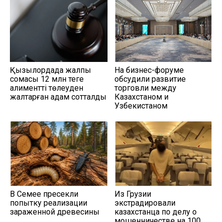
Қызылордада жалпы
На бизнес-форуме
сомасы 12 млн теңге
обсудили развитие
алиментті төлеуден
торговли между
жалтарған адам сотталды
Казахстаном и
Узбекистаном
В Семее пресекли
Из Грузии
попытку реализации
экстрадировали
зараженной древесины
казахстанца по делу о
мошенничестве на 100