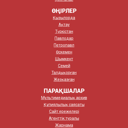
ӨҢІРЛЕР
Қызылорда
Ақтау
Түркістан
Павлодар
Петропавл
Өскемен
Шымкент
Семей
Талдықорған
Жезқазған
ПАРАҚШАЛАР
Мультимедиалық архив
Құпиялылық саясаты
Сайт ережелері
Агенттік туралы
Жарнама