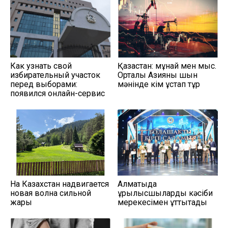
Как узнать свой
Қазақстан: мұнай мен мыс.
избирательный участок
Орталық Азияны шын
перед выборами:
мәнінде кім ұстап тұр
появился онлайн-сервис
На Казахстан надвигается
Алматыда
новая волна сильной
құрылысшыларды кәсіби
жары
мерекесімен құттықтады