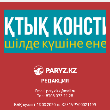
РЕДАКЦИЯ
Email:
paryz.kz@mail.ru
Тел.: 8708 072 21 25
БАҚ куәлігі: 13.03.2020 ж. KZ31VPY00021199