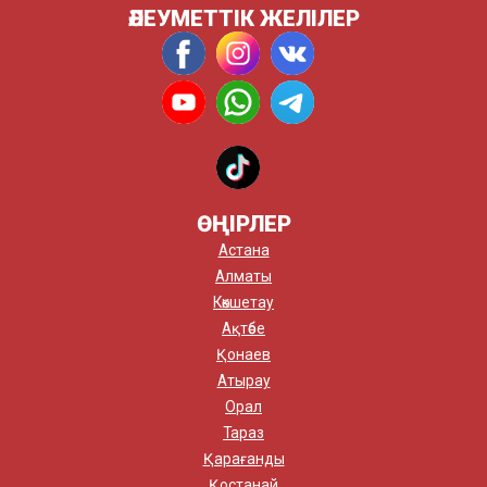
ӘЛЕУМЕТТІК ЖЕЛІЛЕР
ӨҢІРЛЕР
Астана
Алматы
Көкшетау
Ақтөбе
Қонаев
Атырау
Орал
Тараз
Қарағанды
Қостанай