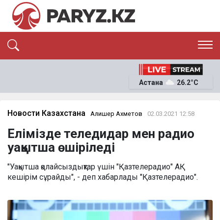
ЭКСКЛЮЗИВ
САЯСАТ
Астана
26.2°C
САЙЛАУ-2026
ЭКОНОМИКА
ҚОҒАМ
ОҚИҒА
Новости Казахстана
Алишер Ахметов
02.03.2021 12:58
СҰХБАТ
Елімізде теледидар мен радио
News
уақытша өшіріледі
"Уақытша қолайсыздықтар үшін "Қазтелерадио" АҚ
кешірім сұрайды", - деп хабарлады "Қазтелерадио".