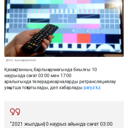
фото: ашық дереккөз
Қазақстанның барлық аумағында биылғы 10
наурызда сағат 03:00 мен 17:00
аралығында телерадиоарналарды ретрансляциялау
уақытша тоқтатылады, деп хабарлады
paryz.kz
.
"2021 жылдың 10 наурыз айында сағат 03:00