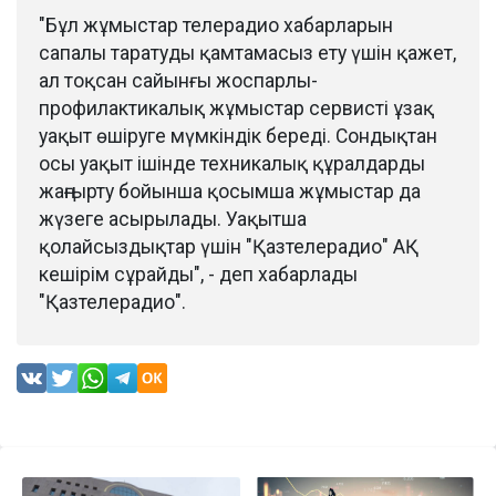
"Бұл жұмыстар телерадио хабарларын
сапалы таратуды қамтамасыз ету үшін қажет,
ал тоқсан сайынғы жоспарлы-
профилактикалық жұмыстар сервисті ұзақ
уақыт өшіруге мүмкіндік береді. Сондықтан
осы уақыт ішінде техникалық құралдарды
жаңғырту бойынша қосымша жұмыстар да
жүзеге асырылады. Уақытша
қолайсыздықтар үшін "Қазтелерадио" АҚ
кешірім сұрайды", - деп хабарлады
"Қазтелерадио".