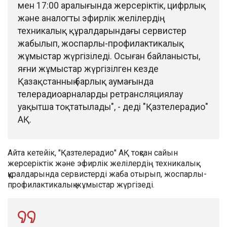
мен 17:00 аралығында жерсеріктік, цифрлық
және аналогты эфирлік желілердің
техникалық құралдарындағы сервистер
жабылып, жоспарлы-профилактикалық
жұмыстар жүргізіледі. Осыған байланысты,
яғни жұмыстар жүргізілген кезде
Қазақстанның барлық аумағында
телерадиоарналарды ретрансляциялау
уақытша тоқтатылады", - деді "Қазтелерадио"
АҚ.
Айта кетейік, "Қазтелерадио" АҚ тоқсан сайын
жерсеріктік және эфирлік желілердің техникалық
құралдарында сервистерді жаба отырып, жоспарлы-
профилактикалық жұмыстар жүргізеді.