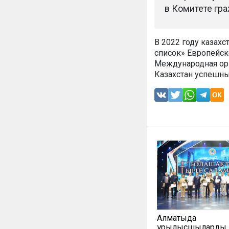
в Комитете гр
В 2022 году казах
список» Европейск
Международная орг
Казахстан успешн
Алматыда
құрылысшыларды 