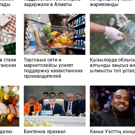
қтады
задержали в Алматы
жарияланды
в стали
Торговые сети и
Қызылорда облыс
танских
маркетплейсы усилят
алтынды заңсыз өн
поддержку казахстанских
қылмыстық топ ұста
производителей
еделю
Бектенов призвал
Канье Уэсттің конц