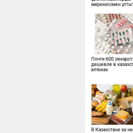
мерекесімен құтты
Почти 600 лекарст
дешевле в казахс
аптеках
В Казахстане за н