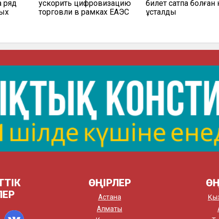
а ряд
ускорить цифровизацию
билет сатпақ болған 
мых
торговли в рамках ЕАЭС
ұсталды
ТТІК
ӨҢІРЛЕР
ӨҢ
ЛЕР
Астана
Қы
Алматы