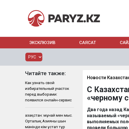
ЭКСКЛЮЗИВ
САЯСАТ
САЙ
Читайте также:
Новости Казахста
Как узнать свой
С Казахста
избирательный участок
перед выборами:
«черному с
появился онлайн-сервис
Два года назад К
Қазақстан: мұнай мен мыс.
называемый «черн
Орталық Азияны шын
выполняемых поле
мәнінде кім ұстап тұр
провели большую 