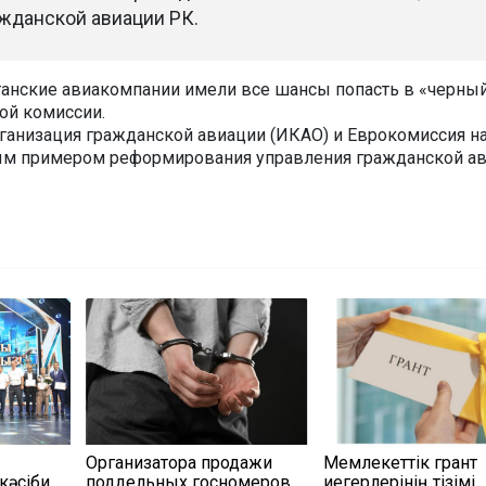
ажданской авиации РК.
станские авиакомпании имели все шансы попасть в «черны
ой комиссии.
анизация гражданской авиации (ИКАО) и Еврокомиссия н
ым примером реформирования управления гражданской ав
Организатора продажи
Мемлекеттік грант
кәсіби
поддельных госномеров
иегерлерінің тізімі