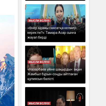
МЫСЛИ ВСЛУХ!
«Өнер адамы саясатқа келмеуі
керек пе?»: Тамара Асар сынға
жауап берді
МЫСЛИ ВСЛУХ!
«Назарбаев үйіне шақырды»: ақын
Жамбыл бұрын-соңды айтпаған
құпиясын бөлісті
МЫСЛИ ВСЛУХ!