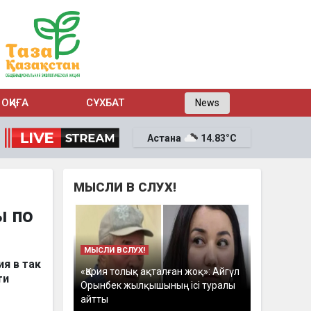
ОҚИҒА
СҰХБАТ
News
Астана
14.83°C
МЫСЛИ В СЛУХ!
ы по
МЫСЛИ ВСЛУХ!
я в так
«Қария толық ақталған жоқ»: Айгүл
ти
Орынбек жылқышының ісі туралы
айтты