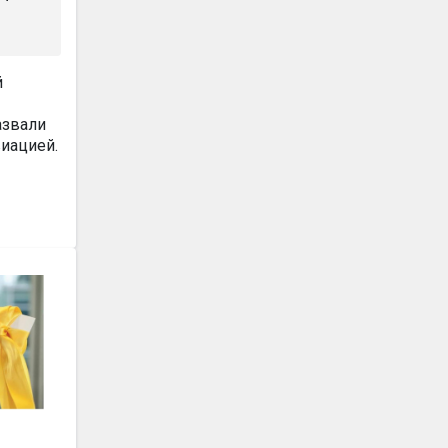
й
азвали
иацией.