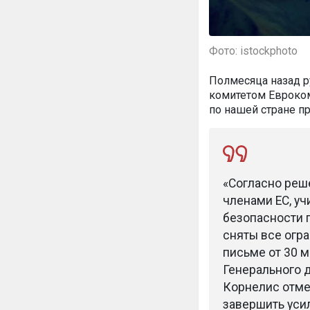
Фото: istockphoto
Полмесяца назад р
комитетом Евроком
по нашей стране п
«Согласно реш
членами ЕС, у
безопасности п
сняты все огр
письме от 30 
Генерального д
Корнелис отме
завершить уси