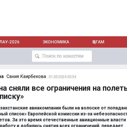
ЛАУ-2026
ЭКОНОМИКА
ҚОҒАМ
на
Сания Каирбекова
31.05.2024 05:34
на сняли все ограничения на полет
писку»
азахстанские авиакомпании были на волоске от попадани
ый список» Европейской комиссии из-за небезопаснос
тов. За это время отечественные авиационные власти
работу и добились снятия всех ограничений, передает