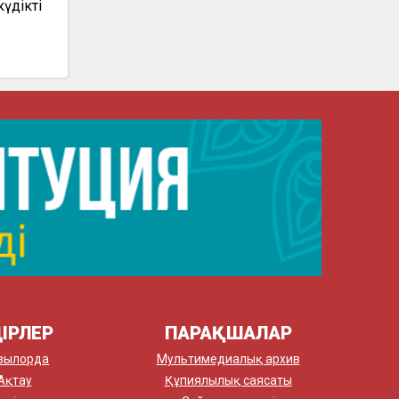
күдікті
ІРЛЕР
ПАРАҚШАЛАР
зылорда
Мультимедиалық архив
Ақтау
Құпиялылық саясаты