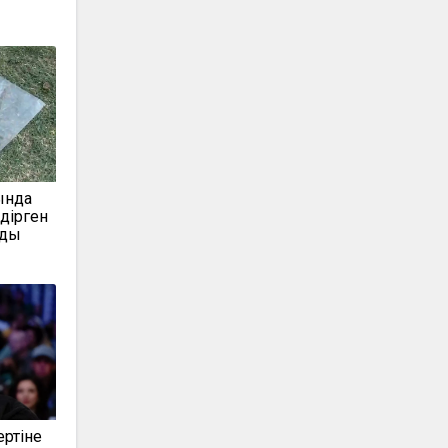
ында
дірген
лды
ертіне