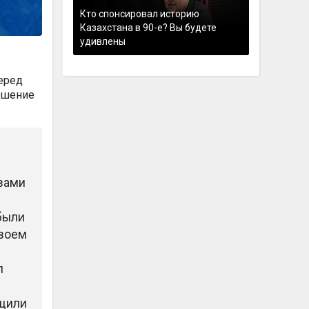
Кто спонсировал историю
Казахстана в 90-е? Вы будете
удивлены
еред
ешение
вами
 были
своем
п
бщили