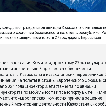
уководство гражданской авиации Казахстана отчитались п
иссии о состоянии безопасности полетов в республике. Р
ринимали авиационные власти 27 государств Евросоюза.
ению заседания Комитета, принятому 27-ю государст
читывая значительный прогресс в обеспечении
олетов, с Казахстана и казахстанских перевозчиков
аничения на полеты в страны Европейского Союза. В 
мая 2024 года Директор Департамента по авиации
иректората по мобильности и транспорту ЕК г-н Фили
чает, что «Европейская Комиссия приняла решение
ленный мониторинг деятельности Казахстана», - соо