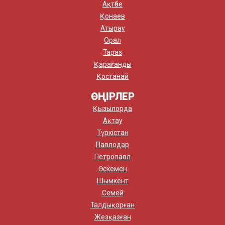
Ақтөбе
Қонаев
Атырау
Орал
Тараз
Қарағанды
Қостанай
ӨҢІРЛЕР
Қызылорда
Ақтау
Түркістан
Павлодар
Петропавл
Өскемен
Шымкент
Семей
Талдықорған
Жезқазған