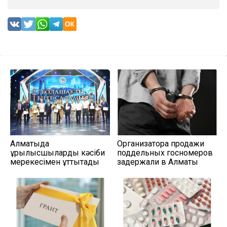
Алматыда
Организатора продажи
құрылысшыларды кәсіби
поддельных госномеров
мерекесімен құттықтады
задержали в Алматы