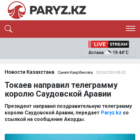
ЭКСКЛЮЗИВ
САЯСАТ
Астана
19.44°C
САЙЛАУ-2026
ЭКОНОМИКА
ҚОҒАМ
ОҚИҒА
Новости Казахстана
Сания Каирбекова
30.04.2024 06:32
СҰХБАТ
Токаев направил телеграмму
News
королю Саудовской Аравии
Президент направил поздравительную телеграмму
королю Саудовской Аравии, передает
Paryz.kz
со
ссылкой на сообщение Акорды.