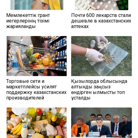
Мемлекеттік грант
Почти 600 лекарств стали
иегерлерінің тізімі
дешевле в казахстанских
жарияланды
аптеках
Торговые сети и
Қызылорда облысында
маркетплейсы усилят
алтынды заңсыз
поддержку казахстанских
өндірген қылмыстық топ
производителей
ұсталды