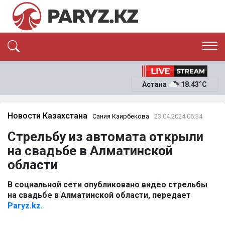
ЭКСКЛЮЗИВ
САЯСАТ
Астана
18.43°C
САЙЛАУ-2026
ЭКОНОМИКА
ҚОҒАМ
ОҚИҒА
Новости Казахстана
Сания Каирбекова
23.04.2024 06:34
СҰХБАТ
Стрельбу из автомата открыли
News
на свадьбе в Алматинской
области
В социальной сети опубликовано видео стрельбы
на свадьбе в Алматинской области, передает
Paryz.kz.