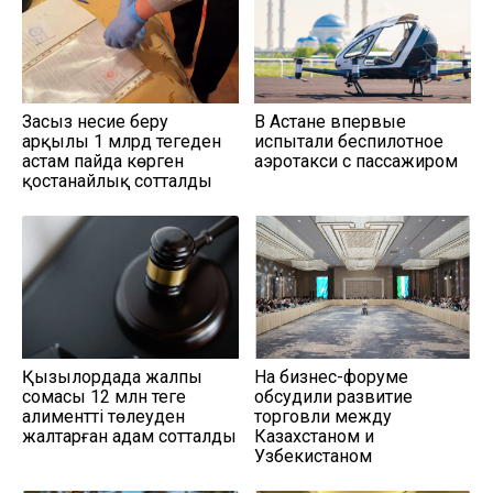
Заңсыз несие беру
В Астане впервые
арқылы 1 млрд теңгеден
испытали беспилотное
астам пайда көрген
аэротакси с пассажиром
қостанайлық сотталды
Қызылордада жалпы
На бизнес-форуме
сомасы 12 млн теңге
обсудили развитие
алиментті төлеуден
торговли между
жалтарған адам сотталды
Казахстаном и
Узбекистаном