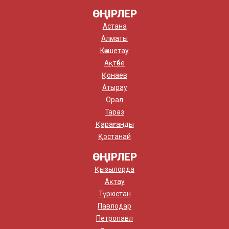
ӨҢІРЛЕР
Астана
Алматы
Көкшетау
Ақтөбе
Қонаев
Атырау
Орал
Тараз
Қарағанды
Қостанай
ӨҢІРЛЕР
Қызылорда
Ақтау
Түркістан
Павлодар
Петропавл