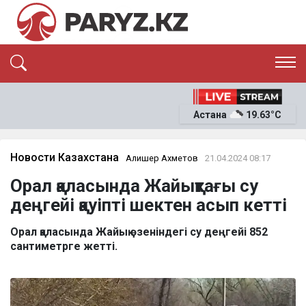
ЭКСКЛЮЗИВ
САЯСАТ
Астана
19.63°C
САЙЛАУ-2026
ЭКОНОМИКА
ҚОҒАМ
ОҚИҒА
Новости Казахстана
Алишер Ахметов
21.04.2024 08:17
СҰХБАТ
Орал қаласында Жайықтағы су
News
деңгейі қауіпті шектен асып кетті
Орал қаласында Жайық өзеніндегі су деңгейі 852
сантиметрге жетті.