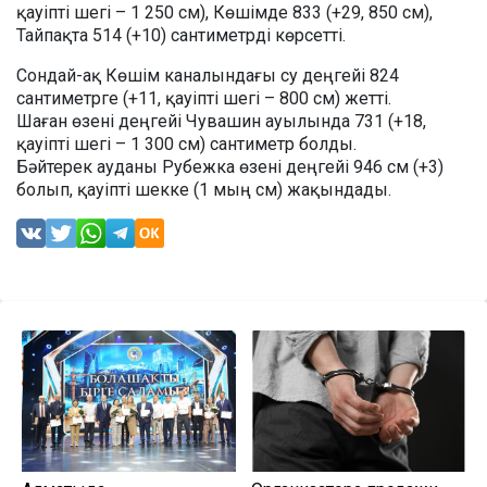
қауіпті шегі – 1 250 см), Көшімде 833 (+29, 850 см),
Тайпақта 514 (+10) сантиметрді көрсетті.
Сондай-ақ Көшім каналындағы су деңгейі 824
сантиметрге (+11, қауіпті шегі – 800 см) жетті.
Шаған өзені деңгейі Чувашин ауылында 731 (+18,
қауіпті шегі – 1 300 см) сантиметр болды.
Бәйтерек ауданы Рубежка өзені деңгейі 946 см (+3)
болып, қауіпті шекке (1 мың см) жақындады.