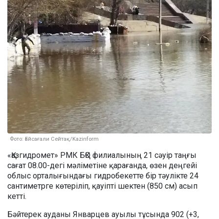
Фото: Ғайсағали Сейтақ/Kazinform
«Қазгидромет» РМК БҚО филиалының 21 сәуір таңғы
сағат 08.00-дегі мәліметіне қарағанда, өзен деңгейі
облыс орталығындағы гидробекетте бір тәулікте 24
сантиметрге көтеріліп, қауіпті шектен (850 см) асып
кетті.
Бәйтерек ауданы Январцев ауылы тұсында 902 (+3,