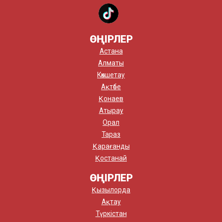
ӨҢІРЛЕР
Астана
Алматы
Көкшетау
Ақтөбе
Қонаев
Атырау
Орал
Тараз
Қарағанды
Қостанай
ӨҢІРЛЕР
Қызылорда
Ақтау
Түркістан