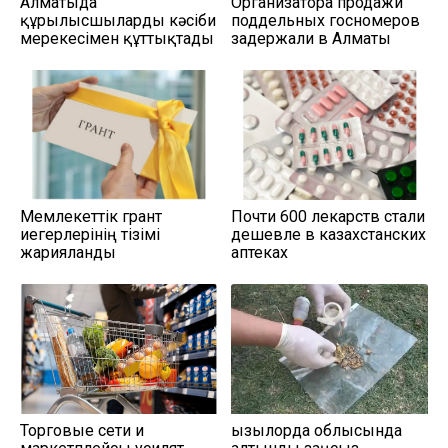
Алматыда
Организатора продажи
құрылысшыларды кәсіби
поддельных госномеров
мерекесімен құттықтады
задержали в Алматы
Мемлекеттік грант
Почти 600 лекарств стали
иегерлерінің тізімі
дешевле в казахстанских
жарияланды
аптеках
Торговые сети и
Қызылорда облысында