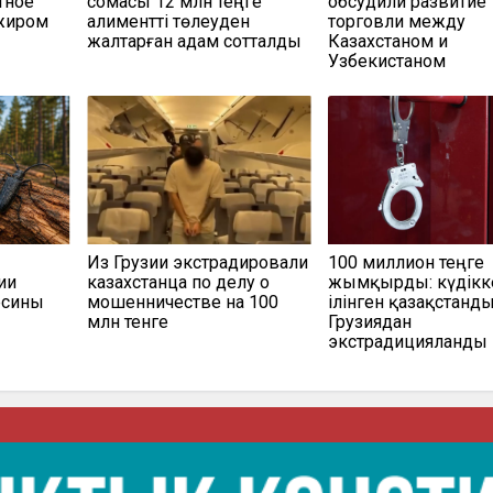
тное
сомасы 12 млн теңге
обсудили развитие
ажиром
алиментті төлеуден
торговли между
жалтарған адам сотталды
Казахстаном и
Узбекистаном
Из Грузии экстрадировали
100 миллион теңге
ии
казахстанца по делу о
жымқырды: күдікк
есины
мошенничестве на 100
ілінген қазақстанд
млн тенге
Грузиядан
экстрадицияланды