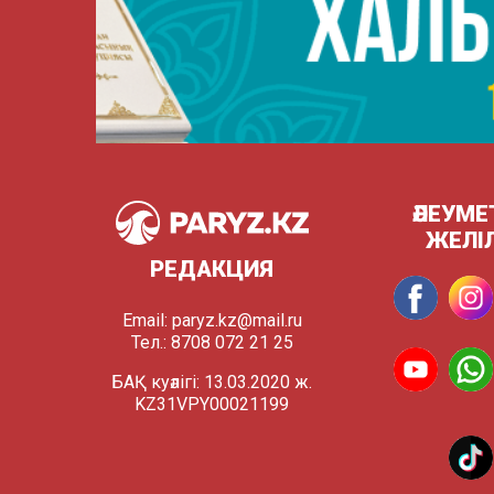
ӘЛЕУМЕ
ЖЕЛІ
РЕДАКЦИЯ
Email:
paryz.kz@mail.ru
Тел.: 8708 072 21 25
БАҚ куәлігі: 13.03.2020 ж.
KZ31VPY00021199