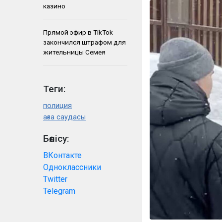
казино
Прямой эфир в TikTok
закончился штрафом для
жительницы Семея
Теги:
полиция
ағза саудасы
Бөлісу:
ВКонтакте
Одноклассники
Twitter
Telegram