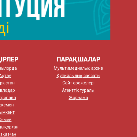
ІРЛЕР
ПАРАҚШАЛАР
зылорда
Мультимедиалық архив
Ақтау
Құпиялылық саясаты
ркістан
Сайт ережелері
влодар
Агенттік туралы
тропавл
Жарнама
скемен
ымкент
Семей
дықорған
зқазған