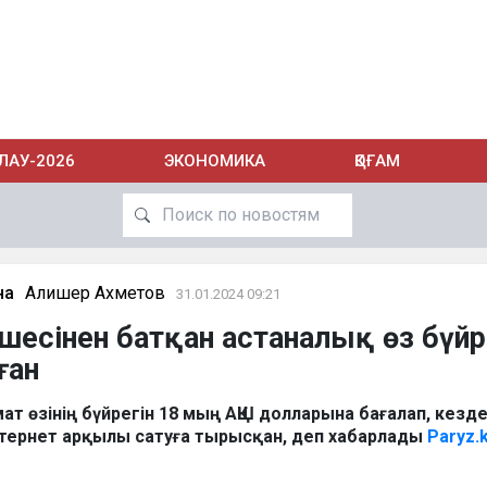
ЛАУ-2026
ЭКОНОМИКА
ҚОҒАМ
на
Алишер Ахметов
31.01.2024 09:21
лшесінен батқан астаналық өз бүйр
ған
ат өзінің бүйрегін 18 мың АҚШ долларына бағалап, кезд
тернет арқылы сатуға тырысқан, деп хабарлады
Paryz.k