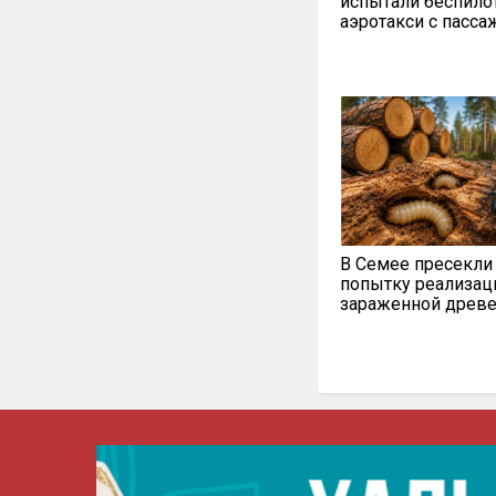
испытали беспило
аэротакси с пасс
В Семее пресекли
попытку реализац
зараженной древ