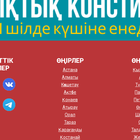
ТТІК
ӨҢІРЛЕР
ӨҢ
ЛЕР
Астана
Қы
Алматы
Көкшетау
Тү
Ақтөбе
Па
Қонаев
Пе
Атырау
Ө
Орал
Ш
Тараз
Қарағанды
Тал
Қостанай
Же