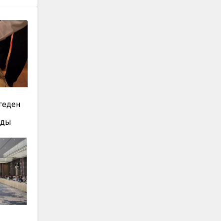
геден
лды