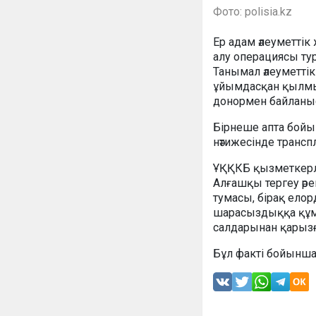
Фото: polisia.kz
Ер адам әлеуметті
алу операциясы ту
Танымал әлеуметті
ұйымдасқан қылмы
донормен байланы
Бірнеше апта бойы
нәтижесінде трансп
ҰҚҚКБ қызметкерле
Алғашқы тергеу әр
тумасы, бірақ ело
шарасыздыққа құмар
салдарынан қарызғ
Бұл факті бойынша 