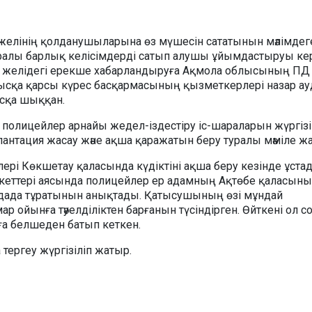
к желінің қолданушыларына өз мүшесін сататынын мәлімдег
ралы барлық келісімдерді сатып алушы ұйымдастыруы кер
к желідегі ерекше хабарландыруға Ақмола облысының ПД
сқа қарсы күрес басқармасының қызметкерлері назар ау
сқа шыққан.
 полицейлер арнайы жедел-іздестіру іс-шараларын жүргізі
лантация жасау және ақша қаражатын беру туралы мәміле ж
рі Көкшетау қаласында күдіктіні ақша беру кезінде ұста
екеттері аясында полицейлер ер адамның Ақтөбе қаласын
рдада тұратынын анықтады. Қатысушының өзі мұндай
 ойынға тәуелділіктен барғанын түсіндірген. Өйткені ол 
а белшеден батып кеткен.
тергеу жүргізіліп жатыр.