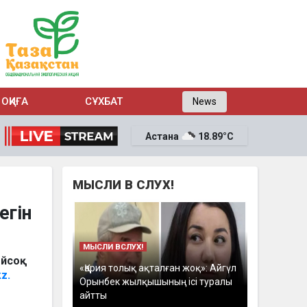
ОҚИҒА
СҰХБАТ
News
Астана
18.89°C
МЫСЛИ В СЛУХ!
егін
МЫСЛИ ВСЛУХ!
ейсоқ
«Қария толық ақталған жоқ»: Айгүл
z.
Орынбек жылқышының ісі туралы
айтты