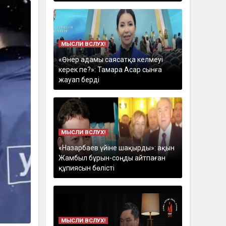
МЫСЛИ ВСЛУХ!
«Өнер адамы саясатқа келмеуі
керек пе?»: Тамара Асар сынға
жауап берді
МЫСЛИ ВСЛУХ!
«Назарбаев үйіне шақырды»: ақын
Жамбыл бұрын-соңды айтпаған
құпиясын бөлісті
МЫСЛИ ВСЛУХ!