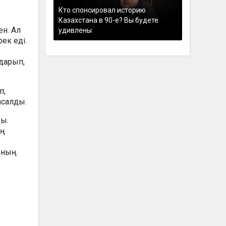
Кто спонсировал историю
Казахстана в 90-е? Вы будете
ен. Ал
удивлены
ек еді.
дарып,
п,
асалды.
ды.
ың
соның