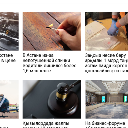
хстане
В Астане из-за
Заңсыз несие беру
 в цене
непотушенной спички
арқылы 1 млрд тең
водитель лишился более
астам пайда көрген
1,6 млн тенге
қостанайлық сотта
Қызылордада жалпы
На бизнес-форуме