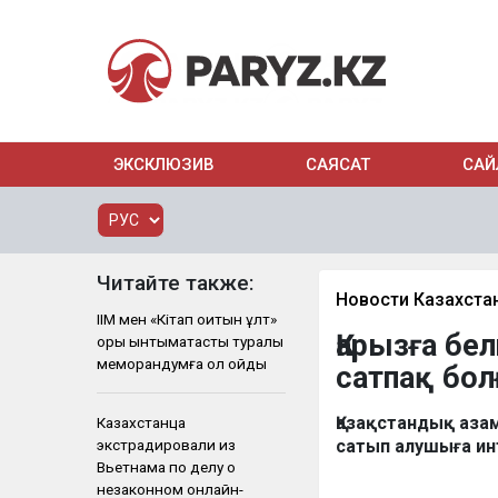
ЭКСКЛЮЗИВ
САЯСАТ
САЙ
Читайте также:
Новости Казахста
ІІМ мен «Кітап оқитын ұлт»
Қарызға бе
қоры ынтымақтастық туралы
меморандумға қол қойды
сатпақ бол
Қазақстандық азам
Казахстанца
экстрадировали из
сатып алушыға ин
Вьетнама по делу о
незаконном онлайн-