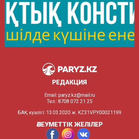
РЕДАКЦИЯ
Email:
paryz.kz@mail.ru
Тел.: 8708 072 21 25
БАҚ куәлігі: 13.03.2020 ж. KZ31VPY00021199
ӘЛЕУМЕТТІК ЖЕЛІЛЕР