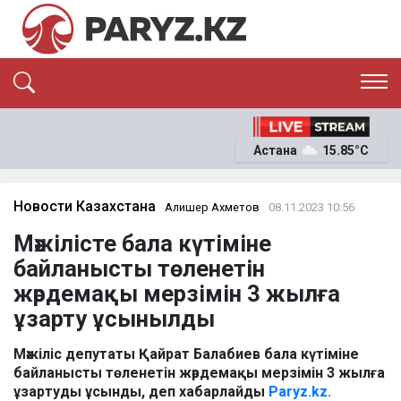
ЭКСКЛЮЗИВ
САЯСАТ
Астана
15.85°C
САЙЛАУ-2026
ЭКОНОМИКА
ҚОҒАМ
ОҚИҒА
Новости Казахстана
Алишер Ахметов
08.11.2023 10:56
СҰХБАТ
Мәжілісте бала күтіміне
News
байланысты төленетін
жәрдемақы мерзімін 3 жылға
ұзарту ұсынылды
Мәжіліс депутаты Қайрат Балабиев бала күтіміне
байланысты төленетін жәрдемақы мерзімін 3 жылға
ұзартуды ұсынды, деп хабарлайды
Paryz.kz.