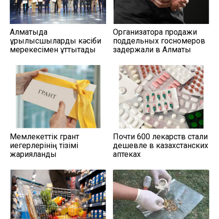
Алматыда
Организатора продажи
құрылысшыларды кәсіби
поддельных госномеров
мерекесімен құттықтады
задержали в Алматы
Мемлекеттік грант
Почти 600 лекарств стали
иегерлерінің тізімі
дешевле в казахстанских
жарияланды
аптеках