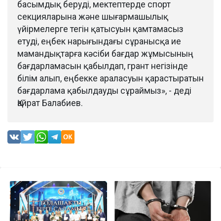
басымдық беруді, мектептерде спорт
секцияларына және шығармашылық
үйірмелерге тегін қатысуын қамтамасыз
етуді, еңбек нарығындағы сұранысқа ие
мамандықтарға кәсіби бағдар жұмысының
бағдарламасын қабылдап, грант негізінде
білім алып, еңбекке араласуын қарастыратын
бағдарлама қабылдауды сұраймыз», - деді
Қайрат Балабиев.