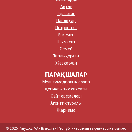
Ақтау
Түркістан
Павлодар
Петропавл
Өскемен
Шымкент
Семей
Талдықорған
Жезқазған
ПАРАҚШАЛАР
Мультимедиалық архив
Құпиялылық саясаты
Сайт ережелері
Агенттік туралы
Жарнама
© 2026 Paryz.kz АА - Қазақстан Республикасының заңнамасына сәйкес