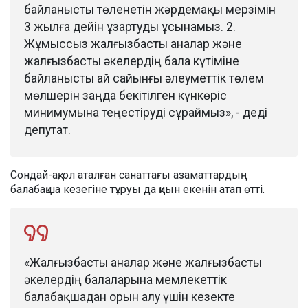
байланысты төленетін жәрдемақы мерзімін
3 жылға дейін ұзартуды ұсынамыз. 2.
Жұмыссыз жалғызбасты аналар және
жалғызбасты әкелердің бала күтіміне
байланысты ай сайынғы әлеуметтік төлем
мөлшерін заңда бекітілген күнкөріс
минимумына теңестіруді сұраймыз», - деді
депутат.
Сондай-ақ, ол аталған санаттағы азаматтардың
балабақша кезегіне тұруы да қиын екенін атап өтті.
«Жалғызбасты аналар және жалғызбасты
әкелердің балаларына мемлекеттік
балабақшадан орын алу үшін кезекте