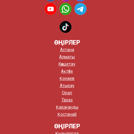
ӨҢІРЛЕР
Астана
Алматы
Көкшетау
Ақтөбе
Қонаев
Атырау
Орал
Тараз
Қарағанды
Қостанай
ӨҢІРЛЕР
Қызылорда