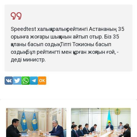
Speedtest халықаралық рейтингі Астананың 35
орынға жоғары шыққанын айтып отыр. Біз 35
қаланы басып оздық. Тіпті Токионы басып
оздық. Бұл рейтингті мен құрған жоқпын ғой, -
деді министр.