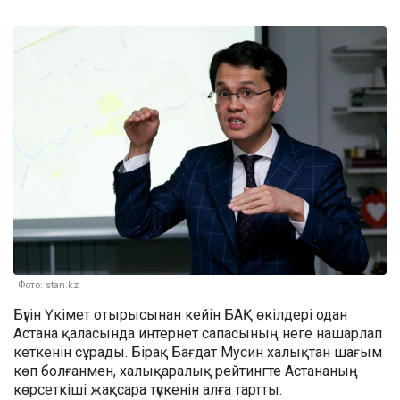
Фото: stan.kz
Бүгін Үкімет отырысынан кейін БАҚ өкілдері одан
Астана қаласында интернет сапасының неге нашарлап
кеткенін сұрады. Бірақ Бағдат Мусин халықтан шағым
көп болғанмен, халықаралық рейтингте Астананың
көрсеткіші жақсара түскенін алға тартты.