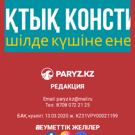
РЕДАКЦИЯ
Email:
paryz.kz@mail.ru
Тел.: 8708 072 21 25
БАҚ куәлігі: 13.03.2020 ж. KZ31VPY00021199
ӘЛЕУМЕТТІК ЖЕЛІЛЕР