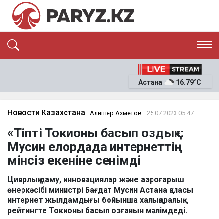
ЭКСКЛЮЗИВ
САЯСАТ
Астана
16.79°C
САЙЛАУ-2026
ЭКОНОМИКА
ҚОҒАМ
ОҚИҒА
Новости Казахстана
Алишер Ахметов
25.07.2023 05:47
СҰХБАТ
«Тіпті Токионы басып оздық»:
News
Мусин елордада интернеттің
мінсіз екеніне сенімді
Циврлық даму, инновациялар және аэроғарыш
өнеркәсібі министрі Бағдат Мусин Астана қаласы
интернет жылдамдығы бойынша халықаралық
рейтингте Токионы басып озғанын мәлімдеді.