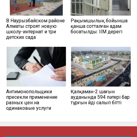
В Наурызбайском районе
Рақымшылық бойынша
Алматы строят новую
қанша сотталған адам
школу-интернат и три
босатылды: ІІМ дерегі
детских сада
Антимонопольщики
Қалқаман-2 шағын
пресекли применение
ауданында 594 пәтері бар
разных цен на
тұрғын үйді салып бітті
одинаковые услуги