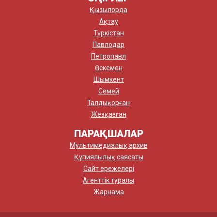
Қызылорда
Ақтау
Түркістан
Павлодар
Петропавл
Өскемен
Шымкент
Семей
Талдықорған
Жезқазған
ПАРАҚШАЛАР
Мультимедиалық архив
Құпиялылық саясаты
Сайт ережелері
Агенттік туралы
Жарнама