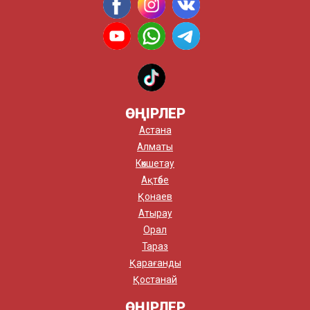
ӨҢІРЛЕР
Астана
Алматы
Көкшетау
Ақтөбе
Қонаев
Атырау
Орал
Тараз
Қарағанды
Қостанай
ӨҢІРЛЕР