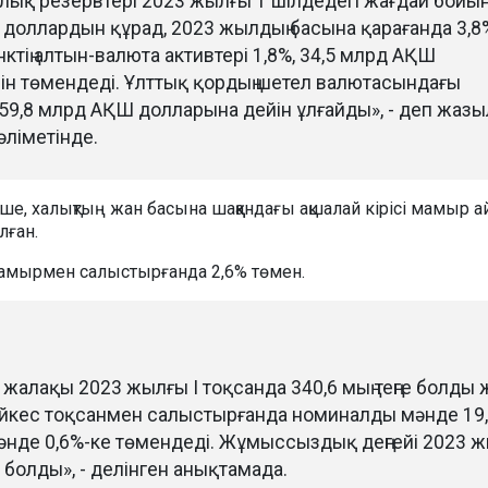
алық резервтері 2023 жылғы 1 шілдедегі жағдай бойы
 доллардын құрад, 2023 жылдың басына қарағанда 3,8
нктің алтын-валюта активтері 1,8%, 34,5 млрд АҚШ
ін төмендеді. Ұлттық қордың шетел валютасындағы
, 59,8 млрд АҚШ долларына дейін ұлғайды», - деп жазы
әліметінде.
е, халықтың жан басына шаққандағы ақшалай кірісі мамыр 
лған.
амырмен салыстырғанда 2,6% төмен.
жалақы 2023 жылғы I тоқсанда 340,6 мың теңге болды 
йкес тоқсанмен салыстырғанда номиналды мәнде 19
мәнде 0,6%-ке төмендеді. Жұмыссыздық деңгейі 2023 
% болды», - делінген анықтамада.