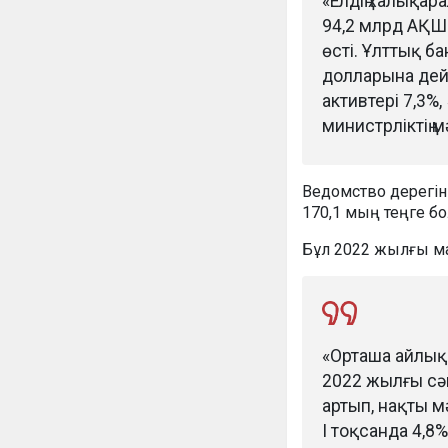
«Елдің халықар
94,2 млрд АҚШ
өсті. Ұлттық ба
долларына дей
активтері 7,3%
министрліктің м
Ведомство дерегінш
170,1 мың теңге бо
Бұл 2022 жылғы м
«Орташа айлық 
2022 жылғы сә
артып, нақты 
I тоқсанда 4,8