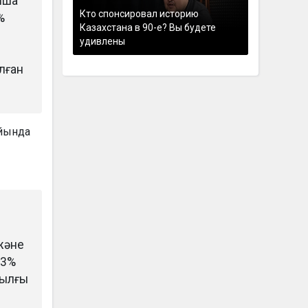
нша
Кто спонсировал историю
%
Казахстана в 90-е? Вы будете
удивлены
лған
айында
және
,3%
жылғы