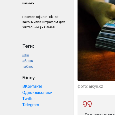
казино
Прямой эфир в TikTok
закончился штрафом для
жительницы Семея
Теги:
ақша
айлық
табыс
Бөлісу:
фото: aikyn.kz
ВКонтакте
Одноклассники
Twitter
Telegram