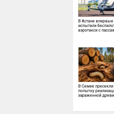
В Астане впервые
испытали беспило
аэротакси с пасс
В Семее пресекли
попытку реализац
зараженной древ