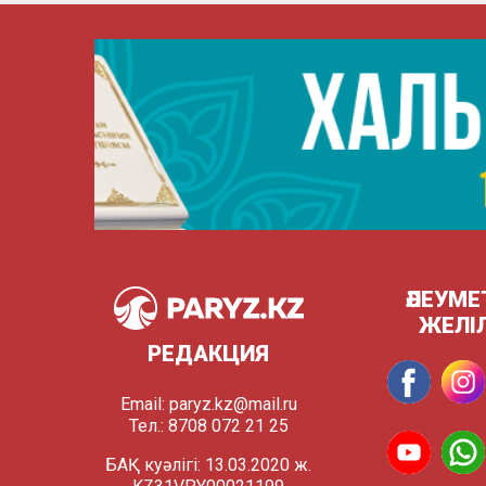
ӘЛЕУМЕ
ЖЕЛІ
РЕДАКЦИЯ
Email:
paryz.kz@mail.ru
Тел.: 8708 072 21 25
БАҚ куәлігі: 13.03.2020 ж.