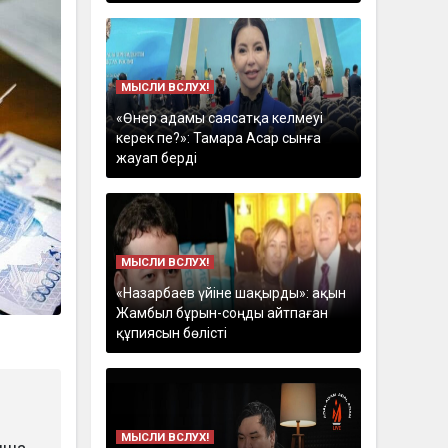
МЫСЛИ ВСЛУХ!
«Өнер адамы саясатқа келмеуі
керек пе?»: Тамара Асар сынға
жауап берді
МЫСЛИ ВСЛУХ!
«Назарбаев үйіне шақырды»: ақын
Жамбыл бұрын-соңды айтпаған
құпиясын бөлісті
МЫСЛИ ВСЛУХ!