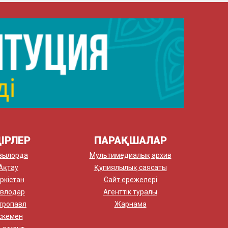
ІРЛЕР
ПАРАҚШАЛАР
зылорда
Мультимедиалық архив
Ақтау
Құпиялылық саясаты
ркістан
Сайт ережелері
влодар
Агенттік туралы
тропавл
Жарнама
скемен