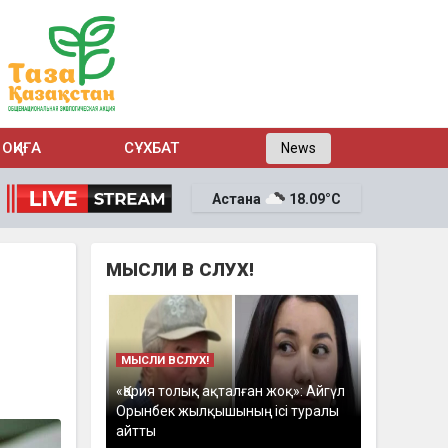
ОҚИҒА
СҰХБАТ
News
Астана
18.09°C
МЫСЛИ В СЛУХ!
МЫСЛИ ВСЛУХ!
«Қария толық ақталған жоқ»: Айгүл
Орынбек жылқышының ісі туралы
айтты