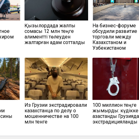
Қызылордада жалпы
На бизнес-форуме
тное
сомасы 12 млн теңге
обсудили развитие
ажиром
алиментті төлеуден
торговли между
жалтарған адам сотталды
Казахстаном и
Узбекистаном
Из Грузии экстрадировали
100 миллион теңге
ии
казахстанца по делу о
жымқырды: күдікке 
есины
мошенничестве на 100
қазақстандық Грузияд
млн тенге
экстрадицияланды