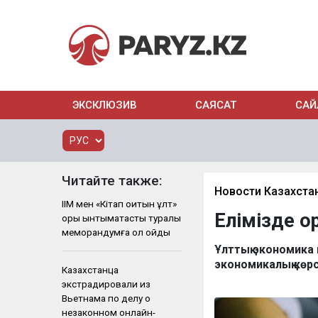
ЭКСКЛЮЗИВ
САЯСАТ
САЙ
Читайте также:
Новости Казахста
ІІМ мен «Кітап оқитын ұлт»
Елімізде о
қоры ынтымақтастық туралы
меморандумға қол қойды
Ұлттық экономика 
экономикалық көр
Казахстанца
экстрадировали из
Вьетнама по делу о
незаконном онлайн-