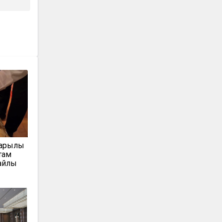
арқылы
там
айлық