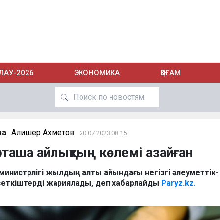
ЛАУ-2026
ЭКОНОМИКА
ҚОҒАМ
на
Алишер Ахметов
20.07.2023 08:15
рташа айлықтың көлемі азайған
министрлігі жылдың алты айындағы негізгі әлеуметтік-
сеткіштерді жариялады, деп хабарлайды
Paryz.kz.