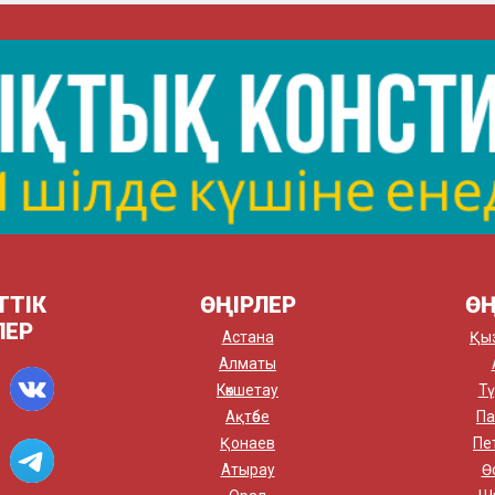
ТТІК
ӨҢІРЛЕР
ӨҢ
ЛЕР
Астана
Қы
Алматы
Көкшетау
Тү
Ақтөбе
Па
Қонаев
Пе
Атырау
Ө