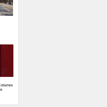
ілінген
ан