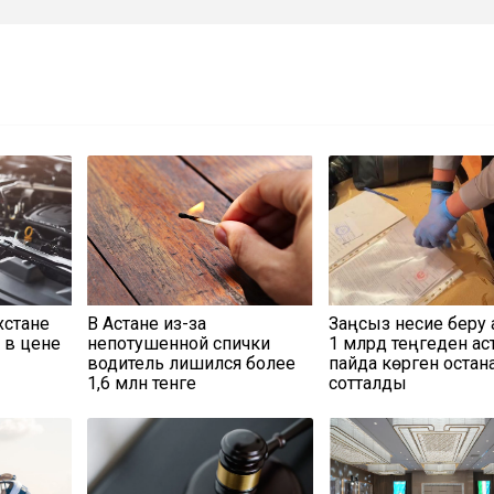
хстане
В Астане из-за
Заңсыз несие беру 
 в цене
непотушенной спички
1 млрд теңгеден ас
водитель лишился более
пайда көрген қостан
1,6 млн тенге
сотталды