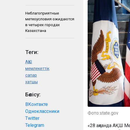
Неблагоприятные
метеоусловия ожидаются
в четырех городах
Казахстана
Теги:
АҚШ
мемлекеттік
сапар
хатшы
Бөлісу:
ВКонтакте
Одноклассники
Фото:state.gov
Twitter
Telegram
«28 ақпанда АҚШ Ме