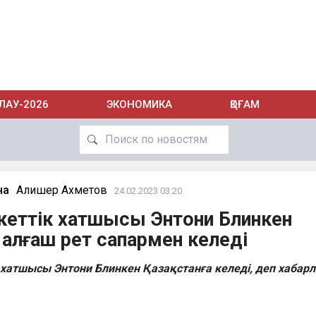
ЛАУ-2026
ЭКОНОМИКА
ҚОҒАМ
на
Алишер Ахметов
24.02.2023 03:20
кеттік хатшысы Энтони Блинкен
а алғаш рет сапармен келеді
хатшысы Энтони Блинкен Қазақстанға келеді, деп хабар