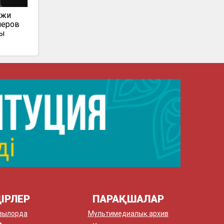
ажи
меров
ты
ІРЛЕР
ПАРАҚШАЛАР
зылорда
Мультимедиалық архив