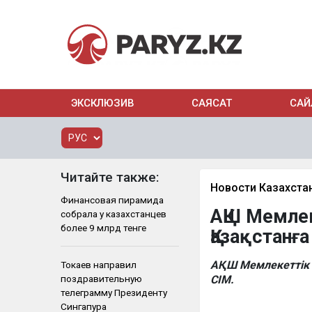
ЭКСКЛЮЗИВ
САЯСАТ
САЙ
Читайте также:
Новости Казахста
Финансовая пирамида
АҚШ Мемле
собрала у казахстанцев
более 9 млрд тенге
Қазақстанғ
АҚШ Мемлекеттік 
Токаев направил
поздравительную
СІМ.
телеграмму Президенту
Сингапура