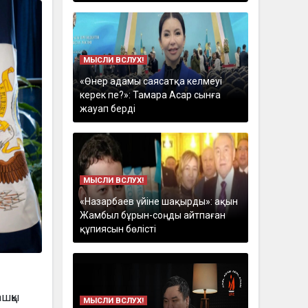
МЫСЛИ ВСЛУХ!
«Өнер адамы саясатқа келмеуі
керек пе?»: Тамара Асар сынға
жауап берді
МЫСЛИ ВСЛУХ!
«Назарбаев үйіне шақырды»: ақын
Жамбыл бұрын-соңды айтпаған
құпиясын бөлісті
ашқы
МЫСЛИ ВСЛУХ!