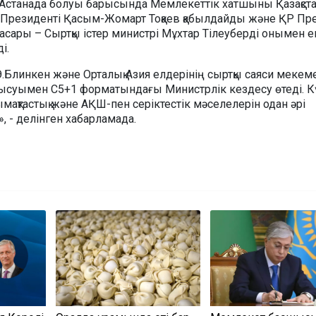
Астанада болуы барысында Мемлекеттік хатшыны Қазақст
Президенті Қасым-Жомарт Тоқаев қабылдайды және ҚР Пр
сары – Сыртқы істер министрі Мұхтар Тілеуберді онымен е
і.
Э.Блинкен және Орталық Азия елдерінің сыртқы саяси мекем
суымен С5+1 форматындағы Министрлік кездесу өтеді. К
тымақтастық және АҚШ-пен серіктестік мәселелерін одан әрі
 - делінген хабарламада.