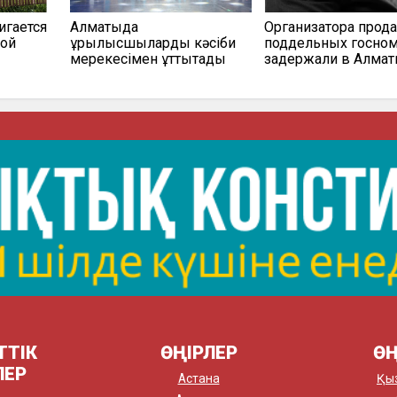
игается
Алматыда
Организатора прод
ной
құрылысшыларды кәсіби
поддельных госно
мерекесімен құттықтады
задержали в Алма
ТТІК
ӨҢІРЛЕР
ӨҢ
ЛЕР
Астана
Қы