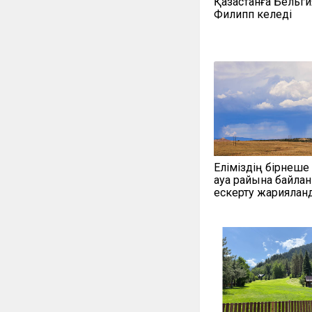
Қазақстанға Бельги
Филипп келеді
Еліміздің бірнеше
ауа райына байла
ескерту жариялан