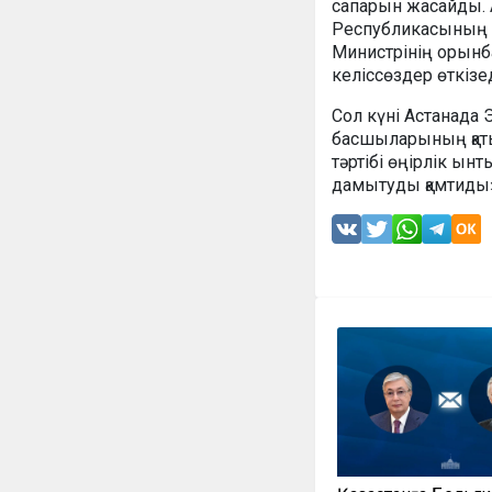
сапарын жасайды. 
Республикасының 
Министрінің орынба
келіссөздер өткізед
Сол күні Астанада 
басшыларының қаты
тәртібі өңірлік ын
дамытуды қамтиды»,