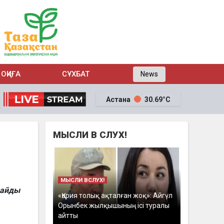
ОҚИҒА
СҰХБАТ
News
Астана
30.69°C
МЫСЛИ В СЛУХ!
МЫСЛИ ВСЛУХ!
лайды
«Қария толық ақталған жоқ»: Айгүл
Орынбек жылқышының ісі туралы
айтты