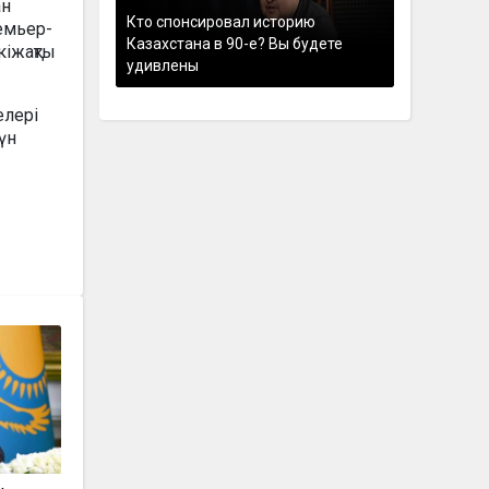
ан
Кто спонсировал историю
емьер-
Казахстана в 90-е? Вы будете
кіжақты
удивлены
елері
үн