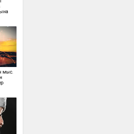
ы
қ
сына
н мыс.
н
ұр