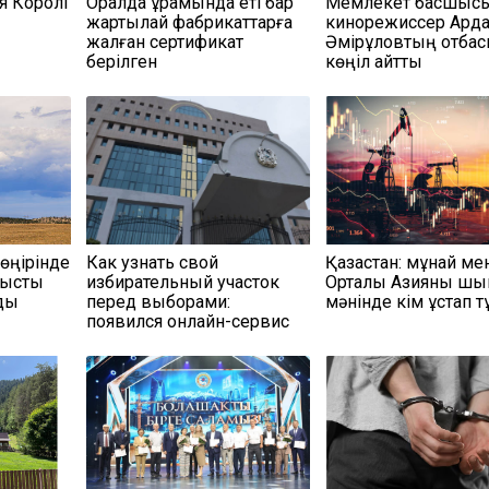
я Королі
Оралда құрамында еті бар
Мемлекет басшыс
жартылай фабрикаттарға
кинорежиссер Арда
жалған сертификат
Әмірқұловтың отба
берілген
көңіл айтты
 өңірінде
Как узнать свой
Қазақстан: мұнай ме
нысты
избирательный участок
Орталық Азияны шы
ды
перед выборами:
мәнінде кім ұстап т
появился онлайн-сервис