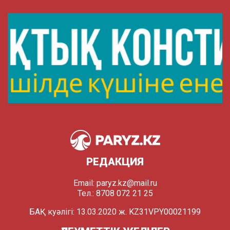
РЕДАКЦИЯ
Email:
paryz.kz@mail.ru
Тел.: 8708 072 21 25
БАҚ куәлігі: 13.03.2020 ж. KZ31VPY00021199