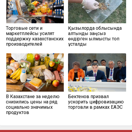
Торговые сети и
Қызылорда облысында
маркетплейсы усилят
алтынды заңсыз
поддержку казахстанских
өндірген қылмыстық топ
производителей
ұсталды
В Казахстане за неделю
Бектенов призвал
снизились цены на ряд
ускорить цифровизацию
социально значимых
торговли в рамках ЕАЭС
продуктов