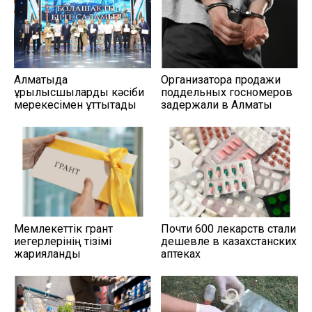
Алматыда
Организатора продажи
құрылысшыларды кәсіби
поддельных госномеров
мерекесімен құттықтады
задержали в Алматы
Мемлекеттік грант
Почти 600 лекарств стали
иегерлерінің тізімі
дешевле в казахстанских
жарияланды
аптеках