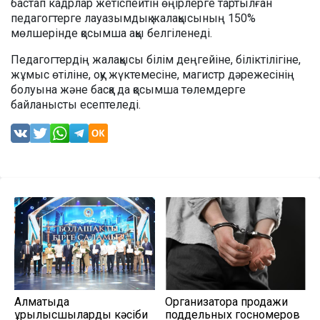
бастап кадрлар жетіспейтін өңірлерге тартылған
педагогтерге лауазымдық жалақысының 150%
мөлшерінде қосымша ақы белгіленеді.
Педагогтердің жалақысы білім деңгейіне, біліктілігіне,
жұмыс өтіліне, оқу жүктемесіне, магистр дәрежесінің
болуына және басқа да қосымша төлемдерге
байланысты есептеледі.
Алматыда
Организатора продажи
құрылысшыларды кәсіби
поддельных госномеров