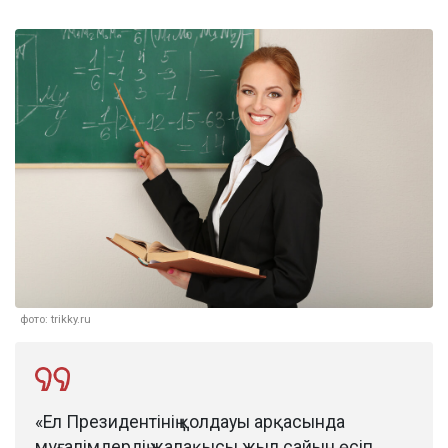
фото: trikky.ru
«Ел Президентінің қолдауы арқасында
мұғалімдердің жалақысы жыл сайын өсіп