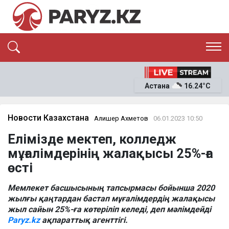
ЭКСКЛЮЗИВ
САЯСАТ
Астана
16.24°C
САЙЛАУ-2026
ЭКОНОМИКА
ҚОҒАМ
ОҚИҒА
Новости Казахстана
Алишер Ахметов
06.01.2023 10:50
СҰХБАТ
Елімізде мектеп, колледж
News
мұғалімдерінің жалақысы 25%-ға
өсті
Мемлекет басшысының тапсырмасы бойынша 2020
жылғы қаңтардан бастап мұғалімдердің жалақысы
жыл сайын 25%-ға көтеріліп келеді, деп мәлімдейді
Paryz.kz
ақпараттық агенттігі.