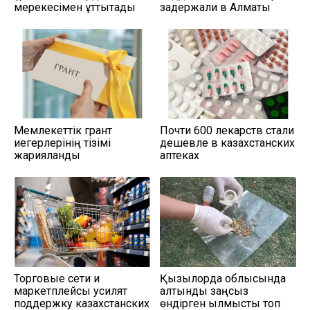
мерекесімен құттықтады
задержали в Алматы
Мемлекеттік грант
Почти 600 лекарств стали
иегерлерінің тізімі
дешевле в казахстанских
жарияланды
аптеках
Торговые сети и
Қызылорда облысында
маркетплейсы усилят
алтынды заңсыз
поддержку казахстанских
өндірген қылмыстық топ