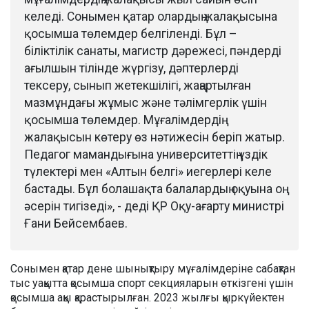
келеді. Сонымен қатар олардың жалақысына
қосымша төлемдер белгіленді. Бұл –
біліктілік санаты, магистр дәрежесі, пәндерді
ағылшын тілінде жүргізу, дәптерлерді
тексеру, сынып жетекшілігі, жаңартылған
мазмұндағы жұмыс және тәлімгерлік үшін
қосымша төлемдер. Мұғалімдердің
жалақысын көтеру өз нәтижесін беріп жатыр.
Педагог мамандығына университеттің үздік
түлектері мен «Алтын белгі» иегерлері келе
бастады. Бұл болашақта балалардың оқуына оң
әсерін тигізеді», - деді ҚР Оқу-ағарту министрі
Ғани Бейсембаев.
Сонымен қатар дене шынықтыру мұғалімдеріне сабақтан
тыс уақытта қосымша спорт секцияларын өткізгені үшін
қосымша ақы қарастырылған. 2023 жылғы қыркүйектен