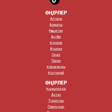
ӨҢІРЛЕР
Астана
Алматы
Көкшетау
Ақтөбе
Қонаев
Атырау
Орал
Тараз
Қарағанды
Қостанай
ӨҢІРЛЕР
Қызылорда
Ақтау
Түркістан
Павлодар