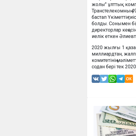
жолы" ұлттық комп
Транстелекомның 4
бастап Үкіметтің т
болды. Сонымен бі
директорлар кеңесі
иелік еткен Әлиевті
2020 жылғы 1 қаз
миллиардтан, жалпы
комитетінің мәліме
содан бері тек 202