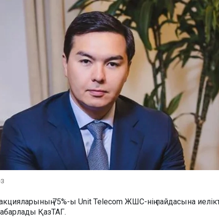
өз
акцияларының 75%-ы Unit Telecom ЖШС-нің пайдасына иелік
абарлады ҚазТАГ.