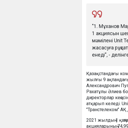
"1. Мұханов М
1 акциясын шег
мәмілені Unit 
жасасуға рұқсат
енеді", - делін
Қазақстандағы комп
жылғы 9 ақпандағы
Александрович Пуп
Рахатұлы Әлиев бо
директорлар кеңесі
атқарып келеді. Un
"Транстелеком" АҚ 
2021 жылдың 1 қаң
акцияларының 74,99