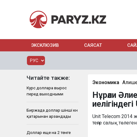
ЭКСКЛЮЗИВ
САЯСАТ
САЙ
Читайте также:
Экономика
Алише
Курс доллара вырос
Нұрәли Әли
перед выходными
иелігіндегі
Биржада доллар үшінші күн
Unit Telecom 2014 
қатарынан арзандады
теңге салық төлеген.
Доллар еще на 2 тенге