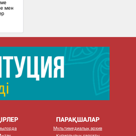
еме
ие мен
ер
ІРЛЕР
ПАРАҚШАЛАР
зылорда
Мультимедиалық архив
Ақтау
Құпиялылық саясаты