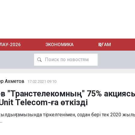
ЛАУ-2026
ЭКОНОМИКА
ҚОҒАМ
р Ахметов
17.02.2021 09:10
ев "Транстелекомның" 75% акцияс
 Unit Telecom-ға өткізді
жылдың тамызында тіркелгенімен, содан бері тек 2020 жыл
..