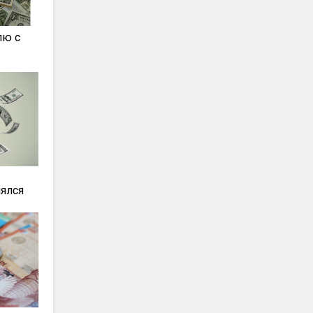
лю с
нялся