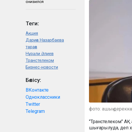
снизился
Теги:
Акция
Дариға Назарбаева
төраға
Нұрәли Әлиев
Транстелеком
Бизнес-новости
Бөлісу:
ВКонтакте
Одноклассники
Twitter
фото: ашық дерекк
Telegram
"Транстелеком" АҚ 
шығарылуда, деп х