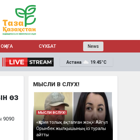
ОҚИҒА
СҰХБАТ
News
Астана
19.45°C
МЫСЛИ В СЛУХ!
ын өз
МЫСЛИ ВСЛУХ!
ы 9090
«Қария толық ақталған жоқ»: Айгүл
Орынбек жылқышының ісі туралы
айтты