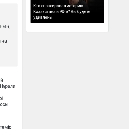
Кто спонсировал историю
Казахстана в 90-е? Вы будете
удивлены
ының
ына
1
ий
 Нұрәли
рі
 осы
 темір