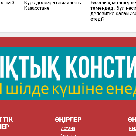
с на 3
Курс доллара снизился в
Базалық мөлшерл
Казахстане
төмендеді: бұл нес
депозитке қалай әс
етеді?
ТТІК
ӨҢІРЛЕР
ӨҢ
ЛЕР
Астана
Қы
Алматы