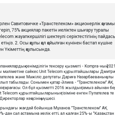
арлен Савитовичке «Транстелеком» акционерлік қоғам
еріп, 75% акциялар пакетін иеліктен шығару туралы
Telecom жауапкершілігі шектеулі серіктестігінің пайдас
 етіңіз. 2. Осы қаулы қол қойылған күнінен бастап күшіне
ген Үкіметтің қаулысында.
аниялардың сенімділігін тексеру қызметі - Kompra-ның 202
 мәліметіне сәйкес Unit Telecom құрылтайшылары Дмитр
ателев және Мәжіліс депутаты Дариға Назарбаеваның ұлы
лып табылады. Сонымен қатар Әлиев - "Транстелеком" АҚ
нің төрағасы. Ол бұл қызметті 2016 жылдың тамыз айынан бе
it Telecom құрылтайшыларының тізіміне енген Пупателев те
Директорлар кеңесінің мүшесі.
тарындағы жағдай бойынша Мұханов "Транстелеком" АҚ
%-дан сәл астамына иелік етті, ал қалған 25%-ы "Қазақстан