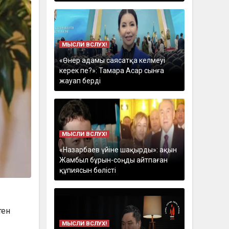
МЫСЛИ ВСЛУХ!
«Өнер адамы саясатқа келмеуі
керек пе?»: Тамара Асар сынға
жауап берді
МЫСЛИ ВСЛУХ!
«Назарбаев үйіне шақырды»: ақын
Жамбыл бұрын-соңды айтпаған
құпиясын бөлісті
тен
МЫСЛИ ВСЛУХ!