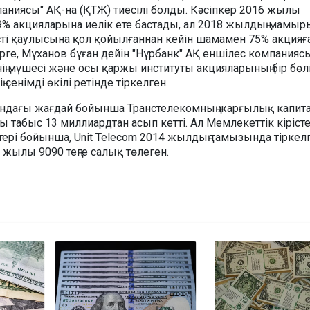
аниясы" АҚ-на (ҚТЖ) тиесілі болды. Кәсіпкер 2016 жылы
9% акцияларына иелік ете бастады, ал 2018 жылдың мамыр
иісті қаулысына қол қойылғаннан кейін шамамен 75% акцияғ
рге, Мұханов бұған дейін "Нұрбанк" АҚ еншілес компанияс
нің мүшесі және осы қаржы институты акцияларының бір бөлі
ң сенімді өкілі ретінде тіркелген.
андағы жағдай бойынша Транстелекомның жарғылық капит
 табыс 13 миллиардтан асып кетті. Ал Мемлекеттік кіріст
ттері бойынша, Unit Telecom 2014 жылдың тамызында тіркел
0 жылы 9090 теңге салық төлеген.