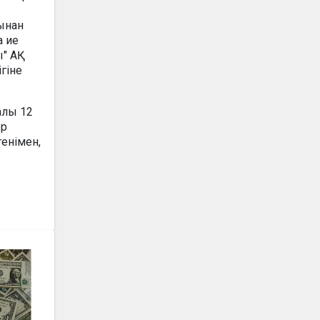
ынан
а ие
ы" АҚ
гіне
алы 12
ер
генімен,